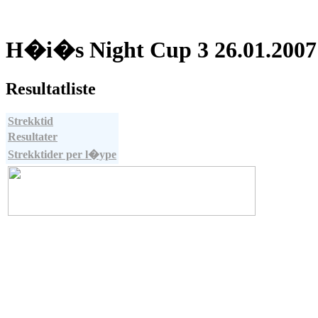
H�i�s Night Cup 3 26.01.2007
Resultatliste
Strekktid
Resultater
Strekktider per l�ype