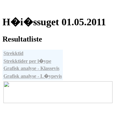
H�i�ssuget 01.05.2011
Resultatliste
Strekktid
Strekktider per l�ype
Grafisk analyse - Klassevis
Grafisk analyse - L�ypevis