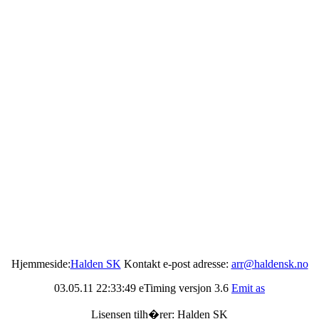
Hjemmeside:
Halden SK
Kontakt e-post adresse:
arr@haldensk.no
03.05.11 22:33:49 eTiming versjon 3.6
Emit as
Lisensen tilh�rer: Halden SK