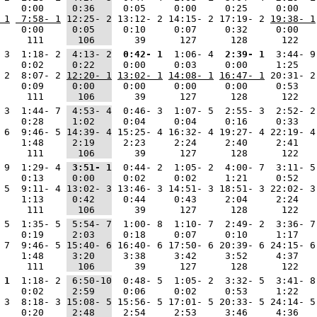
    0:00    
 0:36   
  0:05     0:00     0:25     0:00   
 1
 7:58- 1
12:25- 2
 13:12- 2 14:15- 2 17:19- 2 
19:38- 1
    0:00    
 0:05   
  0:10     0:07     0:32     0:00   
     111    
  106   
    39      127      128      122   
 3  1:18- 2 
 4:13- 2
 0:42- 1
  1:06- 4 
 2:39- 1
  3:44- 9
    0:02    
 0:22   
  0:00     0:03     0:00     1:25   
 2  8:07- 2 
12:20- 1
13:02- 1
14:08- 1
16:47- 1
 20:31- 2
    0:09    
 0:00   
  0:00     0:00     0:00     0:53   
     111    
  106   
    39      127      128      122   
 3  1:44- 7 
 4:53- 4
  0:46- 3  1:07- 5  2:55- 3  2:52- 2
    0:28    
 1:02   
  0:04     0:04     0:16     0:33   
 6  9:46- 5 
14:39- 4
 15:25- 4 16:32- 4 19:27- 4 22:19- 4
    1:48    
 2:19   
  2:23     2:24     2:40     2:41   
     111    
  106   
    39      127      128      122   
 9  1:29- 4 
 3:51- 1
  0:44- 2  1:05- 2  4:00- 7  3:11- 5
    0:13    
 0:00   
  0:02     0:02     1:21     0:52   
 5  9:11- 4 
13:02- 3
 13:46- 3 14:51- 3 18:51- 3 22:02- 3
    1:13    
 0:42   
  0:44     0:43     2:04     2:24   
     111    
  106   
    39      127      128      122   
 5  1:35- 5 
 5:54- 7
  1:00- 8  1:10- 7  2:49- 2  3:36- 7
    0:19    
 2:03   
  0:18     0:07     0:10     1:17   
 7  9:46- 5 
15:40- 6
 16:40- 6 17:50- 6 20:39- 6 24:15- 6
    1:48    
 3:20   
  3:38     3:42     3:52     4:37   
     111    
  106   
    39      127      128      122   
 1
  1:18- 2 
 6:50-10
  0:48- 5  1:05- 2  3:32- 5  3:41- 8
    0:02    
 2:59   
  0:06     0:02     0:53     1:22   
 3  8:18- 3 
15:08- 5
 15:56- 5 17:01- 5 20:33- 5 24:14- 5
    0:20    
 2:48   
  2:54     2:53     3:46     4:36   