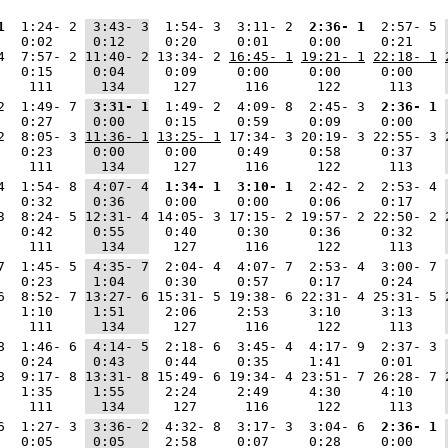
1
  1:24- 2 
 3:43- 3
  1:54- 3  3:11- 2 
 2:36- 1
  2:57- 5 
   0:02    
 0:12   
  0:20     0:01     0:00     0:21    
4  7:57- 2 
11:40- 2
 13:34- 2 
16:45- 1
19:21- 1
22:18- 1
   0:15    
 0:04   
  0:09     0:00     0:00     0:00    
    111    
  134   
   127      116      122      113    
2  1:49- 7 
 3:31- 1
  1:49- 2  4:09- 8  2:45- 3 
 2:36- 1
   0:27    
 0:00   
  0:15     0:59     0:09     0:00    
2  8:05- 3 
11:36- 1
13:25- 1
 17:34- 3 20:19- 3 22:55- 3 
   0:23    
 0:00   
  0:00     0:49     0:58     0:37    
    111    
  134   
   127      116      122      113    
4  1:54- 8 
 4:07- 4
 1:34- 1
 3:10- 1
  2:42- 2  2:53- 4 
   0:32    
 0:36   
  0:00     0:00     0:06     0:17    
3  8:24- 5 
12:31- 4
 14:05- 3 17:15- 2 19:57- 2 22:50- 2 
   0:42    
 0:55   
  0:40     0:30     0:36     0:32    
    111    
  134   
   127      116      122      113    
7  1:45- 5 
 4:35- 7
  2:04- 4  4:07- 7  2:53- 4  3:00- 7 
   0:23    
 1:04   
  0:30     0:57     0:17     0:24    
6  8:52- 7 
13:27- 6
 15:31- 5 19:38- 6 22:31- 4 25:31- 5 
   1:10    
 1:51   
  2:06     2:53     3:10     3:13    
    111    
  134   
   127      116      122      113    
8  1:46- 6 
 4:14- 5
  2:18- 6  3:45- 4  4:17- 9  2:37- 3 
   0:24    
 0:43   
  0:44     0:35     1:41     0:01    
8  9:17- 8 
13:31- 8
 15:49- 6 19:34- 4 23:51- 7 26:28- 7 
   1:35    
 1:55   
  2:24     2:49     4:30     4:10    
    111    
  134   
   127      116      122      113    
6  1:27- 3 
 3:36- 2
  4:32- 8  3:17- 3  3:04- 6 
 2:36- 1
   0:05    
 0:05   
  2:58     0:07     0:28     0:00    