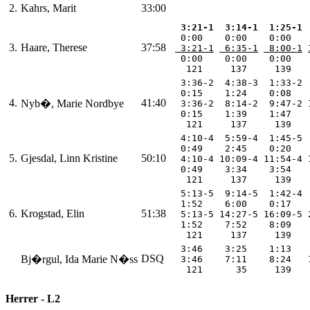
2.
Kahrs, Marit
33:00
 3:21-1
 3:14-1
 1:25-1
  0:00    0:00    0:00   
3.
Haare, Therese
37:58
 3:21-1
 6:35-1
 8:00-1
  0:00    0:00    0:00   
   121     137     139   
  3:36-2  4:38-3  1:33-2 
  0:15    1:24    0:08   
4.
41:40
Nyb�, Marie Nordbye
  3:36-2  8:14-2  9:47-2 
  0:15    1:39    1:47   
   121     137     139   
  4:10-4  5:59-4  1:45-5 
  0:49    2:45    0:20   
5.
Gjesdal, Linn Kristine
50:10
  4:10-4 10:09-4 11:54-4 
  0:49    3:34    3:54   
   121     137     139   
  5:13-5  9:14-5  1:42-4 
  1:52    6:00    0:17   
6.
Krogstad, Elin
51:38
  5:13-5 14:27-5 16:09-5 
  1:52    7:52    8:09   
   121     137     139   
  3:46    3:25    1:13   
DSQ
Bj�rgul, Ida Marie N�ss
  3:46    7:11    8:24   
   121      35     139   
Herrer - L2