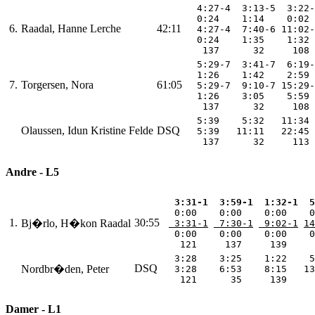
  4:27-4  3:13-5  3:22-
  0:24    1:14    0:02 
6.
Raadal, Hanne Lerche
42:11
  4:27-4  7:40-6 11:02-
  0:24    1:35    1:32 
   137      32     108 
  5:29-7  3:41-7  6:19-
  1:26    1:42    2:59 
7.
Torgersen, Nora
61:05
  5:29-7  9:10-7 15:29-
  1:26    3:05    5:59 
   137      32     108 
  5:39    5:32   11:34 
Olaussen, Idun Kristine Felde
DSQ
  5:39   11:11   22:45 
   137      32     113 
Andre - L5
 3:31-1
 3:59-1
 1:32-1
 5
  0:00    0:00    0:00    0
1.
30:55
Bj�rlo, H�kon Raadal
 3:31-1
 7:30-1
 9:02-1
14
  0:00    0:00    0:00    0
   121     137     139     
  3:28    3:25    1:22    5
DSQ
Nordbr�den, Peter
  3:28    6:53    8:15   13
   121      35     139     
Damer - L1