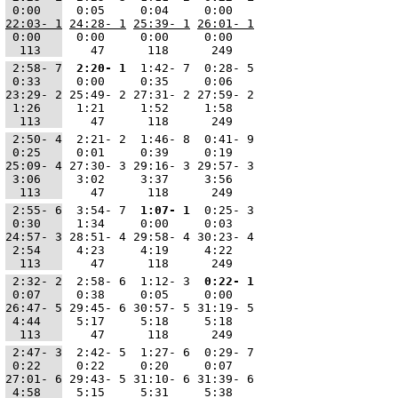
 
 0:00   
  0:05     0:04     0:00   
22:03- 1
24:28- 1
25:39- 1
26:01- 1
 
 0:00   
  0:00     0:00     0:00   
 
  113   
    47      118      249   
 
 2:58- 7
 2:20- 1
  1:42- 7  0:28- 5
 
 0:33   
  0:00     0:35     0:06   
 
23:29- 2
 25:49- 2 27:31- 2 27:59- 2
 
 1:26   
  1:21     1:52     1:58   
 
  113   
    47      118      249   
 
 2:50- 4
  2:21- 2  1:46- 8  0:41- 9
 
 0:25   
  0:01     0:39     0:19   
 
25:09- 4
 27:30- 3 29:16- 3 29:57- 3
 
 3:06   
  3:02     3:37     3:56   
 
  113   
    47      118      249   
 
 2:55- 6
  3:54- 7 
 1:07- 1
  0:25- 3
 
 0:30   
  1:34     0:00     0:03   
 
24:57- 3
 28:51- 4 29:58- 4 30:23- 4
 
 2:54   
  4:23     4:19     4:22   
 
  113   
    47      118      249   
 
 2:32- 2
  2:58- 6  1:12- 3 
 0:22- 1
 
 0:07   
  0:38     0:05     0:00   
 
26:47- 5
 29:45- 6 30:57- 5 31:19- 5
 
 4:44   
  5:17     5:18     5:18   
 
  113   
    47      118      249   
 
 2:47- 3
  2:42- 5  1:27- 6  0:29- 7
 
 0:22   
  0:22     0:20     0:07   
 
27:01- 6
 29:43- 5 31:10- 6 31:39- 6
 
 4:58   
  5:15     5:31     5:38   