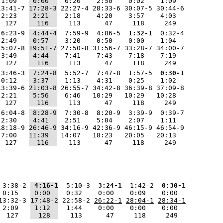
 1:09   
 0:00  
  0:20    2:50    0:02    1:09  
13:41-7 
17:28-3
 22:27-4 28:33-6 30:07-5 30:44-6
 2:23   
 2:21  
  2:18    4:20    3:57    4:03  
  127   
  116  
   113      47     118     249  
 6:23-9 
 4:44-4
  7:59-9  4:06-5 
 1:32-1
  0:32-4
 2:49   
 0:57  
  3:20    0:50    0:00    1:04  
15:07-8 
19:51-7
 27:50-8 31:56-7 33:28-7 34:00-7
 3:49   
 4:44  
  7:41    7:43    7:18    7:19  
  127   
  116  
   113      47     118     249  
 3:46-3 
 7:24-8
  5:52-7  7:47-8  1:57-5 
 0:30-1
 0:12   
 3:37  
  1:13    4:31    0:25    1:02  
13:39-6 
21:03-8
 26:55-7 34:42-8 36:39-8 37:09-8
 2:21   
 5:56  
  6:46   10:29   10:29   10:28  
  127   
  116  
   113      47     118     249  
 6:04-8 
 8:28-9
  7:30-8  8:20-9  3:39-9  0:39-7
 2:30   
 4:41  
  2:51    5:04    2:07    1:11  
18:18-9 
26:46-9
 34:16-9 42:36-9 46:15-9 46:54-9
 7:00   
11:39  
 14:07   18:23   20:05   20:13  
  127   
  116  
   113      47     118     249  
 3:38-2 
 4:16-1
  5:10-3 
 3:24-1
  1:42-2 
 0:30-1
 0:15   
 0:00  
  0:32    0:00    0:09    0:00  
13:32-3 
17:48-2
 22:58-2 
26:22-1
28:04-1
28:34-1
 2:09   
 1:12  
  1:44    0:00    0:00    0:00  
  127   
  128  
   113      47     118     249  