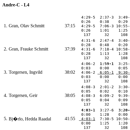
Andre-C - L4
  4:29-5  2:37-3  3:49-
  0:26    0:38    0:29 
1.
Gran, Olav Schmitt
37:15
  4:29-5  7:06-3 10:55-
  0:26    1:01    1:25 
   137      32     108 
  4:31-6  2:47-4  3:40-
  0:28    0:48    0:20 
2.
Gran, Frauke Schmitt
37:39
  4:31-6  7:18-4 10:58-
  0:28    1:13    1:28 
   137      32     108 
  4:06-2 
 1:59-1
  3:25-
  0:03    0:00    0:05 
3.
Torgersen, Ingvild
38:02
  4:06-2 
 6:05-1
 9:30-
  0:03    0:00    0:00 
   137      32     108 
  4:08-3  2:01-2  3:30-
  0:05    0:02    0:10 
4.
Torgersen, Geir
38:05
  4:08-3  6:09-2  9:39-
  0:05    0:04    0:09 
   137      32     108 
 4:03-1
  3:27-6 
 3:20-
  0:00    1:28    0:00 
5.
41:55
Bj�rlo, Hedda Raadal
 4:03-1
  7:30-5 10:50-
  0:00    1:25    1:20 
   137      32     108 