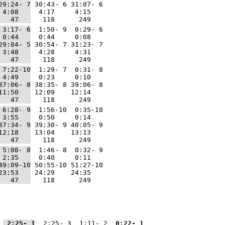
29:24- 7
 30:43- 6 31:07- 6
 4:08   
  4:17     4:15   
   47   
   118      249   
 3:17- 6
  1:50- 9  0:29- 6
 0:44   
  0:44     0:08   
29:04- 5
 30:54- 7 31:23- 7
 3:48   
  4:28     4:31   
   47   
   118      249   
 7:22-10
  1:29- 7  0:31- 8
 4:49   
  0:23     0:10   
37:06- 8
 38:35- 8 39:06- 8
11:50   
 12:09    12:14   
   47   
   118      249   
 6:28- 9
  1:56-10  0:35-10
 3:55   
  0:50     0:14   
37:34- 9
 39:30- 9 40:05- 9
12:18   
 13:04    13:13   
   47   
   118      249   
 5:08- 8
  1:46- 8  0:32- 9
 2:35   
  0:40     0:11   
49:09-10
 50:55-10 51:27-10
23:53   
 24:29    24:35   
   47   
   118      249   
 2:25- 1
  2:25- 3  1:11- 2 
 0:22- 1