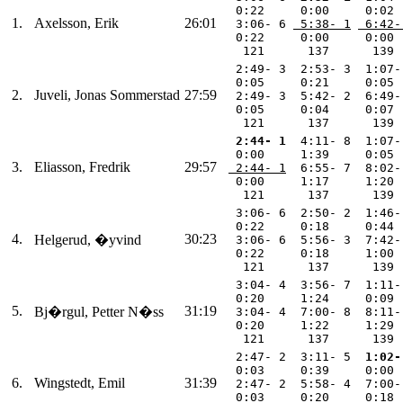
  0:22     0:00     0:02 
1.
Axelsson, Erik
26:01
  3:06- 6 
 5:38- 1
 6:42-
  0:22     0:00     0:00 
   121      137      139 
  2:49- 3  2:53- 3  1:07-
  0:05     0:21     0:05 
2.
Juveli, Jonas Sommerstad
27:59
  2:49- 3  5:42- 2  6:49-
  0:05     0:04     0:07 
   121      137      139 
 2:44- 1
  4:11- 8  1:07-
  0:00     1:39     0:05 
3.
Eliasson, Fredrik
29:57
 2:44- 1
  6:55- 7  8:02-
  0:00     1:17     1:20 
   121      137      139 
  3:06- 6  2:50- 2  1:46-
  0:22     0:18     0:44 
4.
30:23
Helgerud, �yvind
  3:06- 6  5:56- 3  7:42-
  0:22     0:18     1:00 
   121      137      139 
  3:04- 4  3:56- 7  1:11-
  0:20     1:24     0:09 
5.
31:19
Bj�rgul, Petter N�ss
  3:04- 4  7:00- 8  8:11-
  0:20     1:22     1:29 
   121      137      139 
  2:47- 2  3:11- 5 
 1:02-
  0:03     0:39     0:00 
6.
Wingstedt, Emil
31:39
  2:47- 2  5:58- 4  7:00-
  0:03     0:20     0:18 