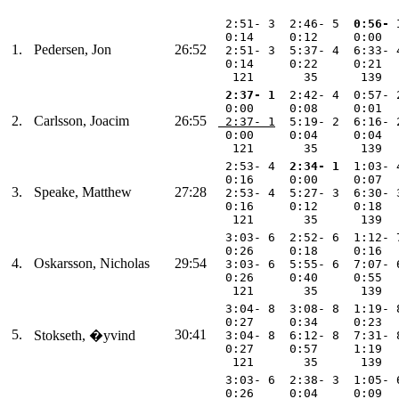
  2:51- 3  2:46- 5 
 0:56- 
  0:14     0:12     0:00  
1.
Pedersen, Jon
26:52
  2:51- 3  5:37- 4  6:33- 
  0:14     0:22     0:21  
   121       35      139  
 2:37- 1
  2:42- 4  0:57- 
  0:00     0:08     0:01  
2.
Carlsson, Joacim
26:55
 2:37- 1
  5:19- 2  6:16- 
  0:00     0:04     0:04  
   121       35      139  
  2:53- 4 
 2:34- 1
  1:03- 
  0:16     0:00     0:07  
3.
Speake, Matthew
27:28
  2:53- 4  5:27- 3  6:30- 
  0:16     0:12     0:18  
   121       35      139  
  3:03- 6  2:52- 6  1:12- 
  0:26     0:18     0:16  
4.
Oskarsson, Nicholas
29:54
  3:03- 6  5:55- 6  7:07- 
  0:26     0:40     0:55  
   121       35      139  
  3:04- 8  3:08- 8  1:19- 
  0:27     0:34     0:23  
5.
30:41
Stokseth, �yvind
  3:04- 8  6:12- 8  7:31- 
  0:27     0:57     1:19  
   121       35      139  
  3:03- 6  2:38- 3  1:05- 
  0:26     0:04     0:09  