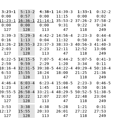
 3:23-1
 5:13-2
 4:38-1
 14:39-3 
 1:33-1
  0:32-2
 0:00   
 0:57  
  0:00   11:15    0:00    0:02  
11:23-1
16:36-1
21:14-1
 35:53-2 37:26-2 37:58-2
 0:00   
 0:00  
  0:00    9:31    9:22    9:24  
  127   
  128  
   113      47     118     249  
 3:39-3 
 5:29-3
  4:42-2 14:56-4  2:23-3  0:44-4
 0:16   
 1:13  
  0:04   11:32    0:50    0:14  
13:26-2 
18:55-3
 23:37-3 38:33-3 40:56-3 41:40-3
 2:03   
 2:19  
  2:23   12:11   12:52   13:06  
  127   
  128  
   113      47     118     249  
 6:22-5 
14:15-5
  7:07-5  4:44-2  5:07-5  0:41-3
 2:59   
 9:59  
  2:29    1:20    3:34    0:11  
18:16-4 
32:31-5
 39:38-5 44:22-4 49:29-4 50:10-4
 6:53   
15:55  
 18:24   18:00   21:25   21:36  
  127   
  128  
   113      47     118     249  
 4:46-4 
 6:03-4
  6:23-4 15:08-5  2:23-3  0:46-5
 1:23   
 1:47  
  1:45   11:44    0:50    0:16  
20:55-5 
26:58-4
 33:21-4 48:29-5 50:52-5 51:38-5
 9:32   
10:22  
 12:07   22:07   22:48   23:04  
  127   
  128  
   113      47     118     249  
 3:53   
 3:38  
  4:38    5:28    1:21    0:31  
12:17   
15:55  
 20:33   26:01   27:22   27:53  
  127   
  128  
   113      47     118     249  