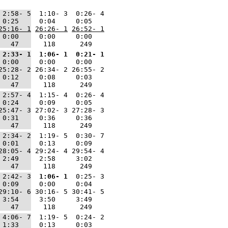
 2:58- 5
  1:10- 3  0:26- 4
 0:25   
  0:04     0:05   
25:16- 1
26:26- 1
26:52- 1
 0:00   
  0:00     0:00   
   47   
   118      249   
 2:33- 1
 1:06- 1
 0:21- 1
 0:00   
  0:00     0:00   
25:28- 2
 26:34- 2 26:55- 2
 0:12   
  0:08     0:03   
   47   
   118      249   
 2:57- 4
  1:15- 4  0:26- 4
 0:24   
  0:09     0:05   
25:47- 3
 27:02- 3 27:28- 3
 0:31   
  0:36     0:36   
   47   
   118      249   
 2:34- 2
  1:19- 5  0:30- 7
 0:01   
  0:13     0:09   
28:05- 4
 29:24- 4 29:54- 4
 2:49   
  2:58     3:02   
   47   
   118      249   
 2:42- 3
 1:06- 1
  0:25- 3
 0:09   
  0:00     0:04   
29:10- 6
 30:16- 5 30:41- 5
 3:54   
  3:50     3:49   
   47   
   118      249   
 4:06- 7
  1:19- 5  0:24- 2
 1:33   
  0:13     0:03   