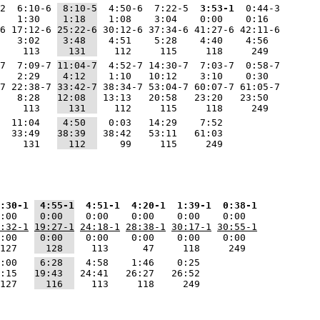
2  6:10-6 
 8:10-5
  4:50-6  7:22-5 
 3:53-1
  0:44-3
   1:30   
 1:18  
  1:08    3:04    0:00    0:16  
6 17:12-6 
25:22-6
 30:12-6 37:34-6 41:27-6 42:11-6
   3:02   
 3:48  
  4:51    5:28    4:40    4:56  
    113   
  131  
   112     115     118     249  
7  7:09-7 
11:04-7
  4:52-7 14:30-7  7:03-7  0:58-7
   2:29   
 4:12  
  1:10   10:12    3:10    0:30  
7 22:38-7 
33:42-7
 38:34-7 53:04-7 60:07-7 61:05-7
   8:28   
12:08  
 13:13   20:58   23:20   23:50  
    113   
  131  
   112     115     118     249  
  11:04   
 4:50  
  0:03   14:29    7:52  
  33:49   
38:39  
 38:42   53:11   61:03  
    131   
  112  
    99     115     249  
:30-1
 4:55-1
 4:51-1
 4:20-1
 1:39-1
 0:38-1
:00   
 0:00  
  0:00    0:00    0:00    0:00  
:32-1
19:27-1
24:18-1
28:38-1
30:17-1
30:55-1
:00   
 0:00  
  0:00    0:00    0:00    0:00  
127   
  128  
   113      47     118     249  
:00   
 6:28  
  4:58    1:46    0:25  
:15   
19:43  
 24:41   26:27   26:52  
127   
  116  
   113     118     249  