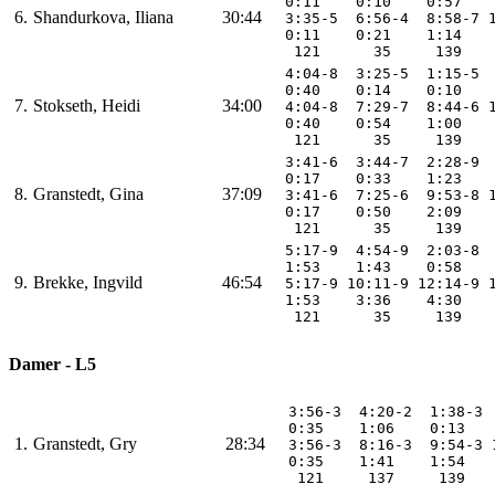
  0:11    0:10    0:57   
6.
Shandurkova, Iliana
30:44
  3:35-5  6:56-4  8:58-7 
  0:11    0:21    1:14   
   121      35     139   
  4:04-8  3:25-5  1:15-5 
  0:40    0:14    0:10   
7.
Stokseth, Heidi
34:00
  4:04-8  7:29-7  8:44-6 
  0:40    0:54    1:00   
   121      35     139   
  3:41-6  3:44-7  2:28-9 
  0:17    0:33    1:23   
8.
Granstedt, Gina
37:09
  3:41-6  7:25-6  9:53-8 
  0:17    0:50    2:09   
   121      35     139   
  5:17-9  4:54-9  2:03-8 
  1:53    1:43    0:58   
9.
Brekke, Ingvild
46:54
  5:17-9 10:11-9 12:14-9 
  1:53    3:36    4:30   
   121      35     139   
Damer - L5
  3:56-3  4:20-2  1:38-3 
  0:35    1:06    0:13   
1.
Granstedt, Gry
28:34
  3:56-3  8:16-3  9:54-3 
  0:35    1:41    1:54   
   121     137     139   