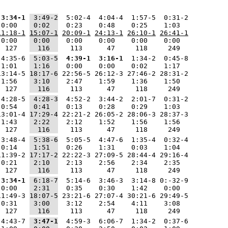
 3:34-1
 3:49-2
  5:02-4  4:04-4  1:57-5  0:31-2
 0:00   
 0:02  
  0:23    0:48    0:25    1:03  
11:18-1
15:07-1
20:09-1
24:13-1
26:10-1
26:41-1
 0:00   
 0:00  
  0:00    0:00    0:00    0:00  
  127   
  116  
   113      47     118     249  
 4:35-6 
 5:03-5
 4:39-1
 3:16-1
  1:34-2  0:45-8
 1:01   
 1:16  
  0:00    0:00    0:02    1:17  
13:14-5 
18:17-6
 22:56-5 26:12-3 27:46-2 28:31-2
 1:56   
 3:10  
  2:47    1:59    1:36    1:50  
  127   
  116  
   113      47     118     249  
 4:28-5 
 4:28-3
  4:52-2  3:44-2  2:01-7  0:31-2
 0:54   
 0:41  
  0:13    0:28    0:29    1:03  
13:01-4 
17:29-4
 22:21-2 26:05-2 28:06-3 28:37-3
 1:43   
 2:22  
  2:12    1:52    1:56    1:56  
  127   
  116  
   113      47     118     249  
 3:48-4 
 5:38-6
  5:05-5  4:47-6  1:35-4  0:32-4
 0:14   
 1:51  
  0:26    1:31    0:03    1:04  
11:39-2 
17:17-2
 22:22-3 27:09-5 28:44-4 29:16-4
 0:21   
 2:10  
  2:13    2:56    2:34    2:35  
  127   
  116  
   113      47     118     249  
 3:34-1
 6:18-7
  5:14-6  3:46-3  3:14-8 0:-32-9
 0:00   
 2:31  
  0:35    0:30    1:42    0:00  
11:49-3 
18:07-5
 23:21-6 27:07-4 30:21-6 29:49-5
 0:31   
 3:00  
  3:12    2:54    4:11    3:08  
  127   
  116  
   113      47     118     249  
 4:43-7 
 3:47-1
  4:59-3  6:06-7  1:34-2  0:37-6