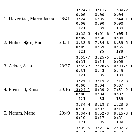
 3:24-1
 3:11-1
  1:09-2 
  0:00    0:00    0:04   
1.
Haverstad, Maren Jansson
26:41
 3:24-1
 6:35-1
 7:44-1
  0:00    0:00    0:00   
   121      35     139   
  3:33-3  4:01-8 
 1:05-1
 
  0:09    0:50    0:00   
2.
28:31
Holmstr�m, Bodil
  3:33-3  7:34-8  8:39-5 
  0:09    0:59    0:55   
   121      35     139   
  3:55-7  3:25-5  1:13-4 
  0:31    0:14    0:08   
3.
Arbter, Anja
28:37
  3:55-7  7:20-5  8:33-4 
  0:31    0:45    0:49   
   121      35     139   
 3:24-1
  3:15-2  1:12-3 
  0:00    0:04    0:07   
4.
Fremstad, Runa
29:16
 3:24-1
  6:39-2  7:51-2 
  0:00    0:04    0:07   
   121      35     139   
  3:34-4  3:18-3  1:23-6 
  0:10    0:07    0:18   
5.
Narum, Marte
29:49
  3:34-4  6:52-3  8:15-3 
  0:10    0:17    0:31   
   121      35     139   
  3:35-5  3:21-4  2:02-7 