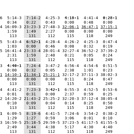
6  5:14-3 
 7:14-2
  4:25-3 
 4:18-1
  4:41-4 
 0:28-1
   0:34   
 0:22  
  0:43    0:00    0:48    0:00  
4 16:09-3 
23:23-3
 27:48-3 
32:06-1
36:47-1
37:15-1
   1:59   
 1:49  
  2:27    0:00    0:00    0:00  
    113   
  131  
   112     115     118     249  
5  5:43-4 
 6:52-1
  4:28-4  4:26-2  4:25-3  0:47-4
   1:03   
 0:00  
  0:46    0:08    0:32    0:19  
5 16:41-4 
23:33-4
 28:01-4 32:27-4 36:52-2 37:39-2
   2:31   
 1:59  
  2:40    0:21    0:05    0:24  
    113   
  131  
   112     115     118     249  
3 
 4:40-1
 7:24-4
  3:47-2  6:56-4  4:54-6  0:51-5
   0:00   
 0:32  
  0:05    2:38    1:01    0:23  
1
14:10-1
21:34-1
25:21-1
 32:17-2 37:11-3 38:02-3
   0:00   
 0:00  
  0:00    0:11    0:24    0:47  
    113   
  131  
   112     115     118     249  
4  4:41-2 
 7:23-3
 3:42-1
  6:55-3  4:52-5  0:53-6
   0:01   
 0:31  
  0:00    2:37    0:59    0:25  
2 14:20-2 
21:43-2
 25:25-2 32:20-3 37:12-4 38:05-4
   0:10   
 0:09  
  0:04    0:14    0:25    0:50  
    113   
  131  
   112     115     118     249  
1
  6:09-5 
 8:19-6
  4:41-5  7:24-6  3:54-2  0:38-2
   1:29   
 1:27  
  0:59    3:06    0:01    0:10  
3 16:59-5 
25:18-5
 29:59-5 37:23-5 41:17-5 41:55-5
   2:49   
 3:44  
  4:38    5:17    4:30    4:40  
    113   
  131  
   112     115     118     249  