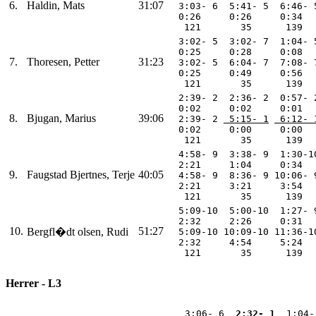
6.
Haldin, Mats
31:07
  3:03- 6  5:41- 5  6:46- 
  0:26     0:26     0:34  
   121       35      139  
  3:02- 5  3:02- 7  1:04- 
  0:25     0:28     0:08  
7.
Thoresen, Petter
31:23
  3:02- 5  6:04- 7  7:08- 
  0:25     0:49     0:56  
   121       35      139  
  2:39- 2  2:36- 2  0:57- 
  0:02     0:02     0:01  
8.
Bjugan, Marius
39:06
  2:39- 2 
 5:15- 1
 6:12- 
  0:02     0:00     0:00  
   121       35      139  
  4:58- 9  3:38- 9  1:30-1
  2:21     1:04     0:34  
9.
Faugstad Bjertnes, Terje
40:05
  4:58- 9  8:36- 9 10:06- 
  2:21     3:21     3:54  
   121       35      139  
  5:09-10  5:00-10  1:27- 
  2:32     2:26     0:31  
10.
51:27
Bergfl�dt olsen, Rudi
  5:09-10 10:09-10 11:36-1
  2:32     4:54     5:24  
   121       35      139  
Herrer - L3
  3:06- 6 
 2:32- 1
  1:04-