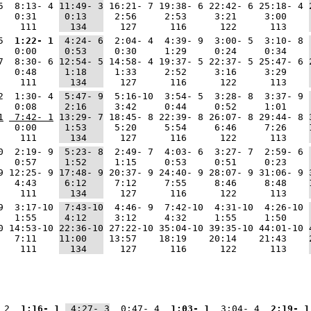
5  8:13- 4 
11:49- 3
 16:21- 7 19:38- 6 22:42- 6 25:18- 4 
   0:31    
 0:13   
  2:56     2:53     3:21     3:00    
    111    
  134   
   127      116      122      113    
5 
 1:22- 1
 4:24- 6
  2:04- 4  4:39- 9  3:00- 5  3:10- 8 
   0:00    
 0:53   
  0:30     1:29     0:24     0:34    
7  8:30- 6 
12:54- 5
 14:58- 4 19:37- 5 22:37- 5 25:47- 6 
   0:48    
 1:18   
  1:33     2:52     3:16     3:29    
    111    
  134   
   127      116      122      113    
2  1:30- 4 
 5:47- 9
  5:16-10  3:54- 5  3:28- 8  3:37- 9 
   0:08    
 2:16   
  3:42     0:44     0:52     1:01    
1
 7:42- 1
13:29- 7
 18:45- 8 22:39- 8 26:07- 8 29:44- 8 
   0:00    
 1:53   
  5:20     5:54     6:46     7:26    
    111    
  134   
   127      116      122      113    
0  2:19- 9 
 5:23- 8
  2:49- 7  4:03- 6  3:27- 7  2:59- 6 
   0:57    
 1:52   
  1:15     0:53     0:51     0:23    
9 12:25- 9 
17:48- 9
 20:37- 9 24:40- 9 28:07- 9 31:06- 9 
   4:43    
 6:12   
  7:12     7:55     8:46     8:48    
    111    
  134   
   127      116      122      113    
9  3:17-10 
 7:43-10
  4:46- 9  7:42-10  4:31-10  4:26-10 
   1:55    
 4:12   
  3:12     4:32     1:55     1:50    
0 14:53-10 
22:36-10
 27:22-10 35:04-10 39:35-10 44:01-10 
   7:11    
11:00   
 13:57    18:19    20:14    21:43    
    111    
  134   
   127      116      122      113    
 2 
 1:16- 1
 4:27- 3
  0:47- 4 
 1:03- 1
  3:04- 4 
 2:19- 1