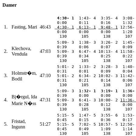
Damer
 4:30- 1
  1:43- 4  3:35- 4  3:08-
  0:00     0:11     0:16     1:32 
1.
Fasting, Mari
46:43
 4:30- 1
 6:13- 1
 9:48- 1
 12:56-
  0:00     0:00     0:00     1:20 
   130      105      138      107 
  5:09- 3  1:38- 3  3:26- 2  1:45-
  0:39     0:06     0:07     0:09 
Klechova,
2.
47:03
  5:09- 3  6:47- 4 10:13- 4 11:58-
Vendula
  0:39     0:34     0:25     0:22 
   130      105      138      107 
  5:01- 2  1:33- 2  3:28- 3  1:40-
  0:31     0:01     0:09     0:04 
Holmstr�m,
3.
47:10
  5:01- 2  6:34- 2 10:02- 3 11:42-
Bodil
  0:31     0:21     0:14     0:06 
   130      105      138      107 
  5:09- 3 
 1:32- 1
 3:19- 1
 1:36-
  0:39     0:00     0:00     0:00 
Bj�rgul, Ida
4.
47:31
  5:09- 3  6:41- 3 10:00- 2 
11:36-
Marie N�ss
  0:39     0:28     0:12     0:00 
   130      105      138      107 
  5:15- 5  1:47- 5  3:55- 6  1:53-
  0:45     0:15     0:36     0:17 
Fristad,
5.
51:27
  5:15- 5  7:02- 5 10:57- 5 12:50-
Ingunn
  0:45     0:49     1:09     1:14 
   130      105      138      107 