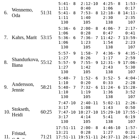
  5:41- 8  2:12-10  4:25- 8  1:53-
  1:11     0:40     1:06     0:17 
Wennemo,
6.
51:31
  5:41- 8  7:53- 8 12:18- 8 14:11-
Oda
  1:11     1:40     2:30     2:35 
   130      105      138      107 
  5:36- 6  2:00- 8  4:06- 7  2:17-
  1:06     0:28     0:47     0:41 
7.
Kahrs, Marit
53:15
  5:36- 6  7:36- 7 11:42- 7 13:59-
  1:06     1:23     1:54     2:23 
   130      105      138      107 
  5:57- 9  1:58- 7  4:36- 9  4:35-
  1:27     0:26     1:17     2:59 
Shandurkova,
8.
55:12
  5:57- 9  7:55- 9 12:31- 9 17:06-
Iliana
  1:27     1:42     2:43     5:30 
   130      105      138      107 
  5:40- 7  1:52- 6  3:52- 5  4:04-
  1:10     0:20     0:33     2:28 
Andersson,
9.
58:21
  5:40- 7  7:32- 6 11:24- 6 15:28-
Jennie
  1:10     1:19     1:36     3:52 
   130      105      138      107 
  7:47-10  2:40-11  5:02-11  2:26-
  3:17     1:08     1:43     0:50 
Stokseth,
10.
60:25
  7:47-10 10:27-10 15:29-10 17:55-
Heidi
  3:17     4:14     5:41     6:19 
   130      105      138      107 
 17:51-11  2:00- 8  4:46-10  1:57-
 13:21     0:28     1:27     0:21 
Fristad,
11.
71:21
 17:51-11 19:51-11 24:37-11 26:34-