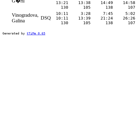
G�ril
 13:21    13:38    14:49    14:58 
   130      105      138      107 
 10:11     3:28     7:45     5:02 
Vinogradova,
DSQ
 10:11    13:39    21:24    26:26 
Galina
   130      105      138      107 
Generated by
tTiMe 0.65