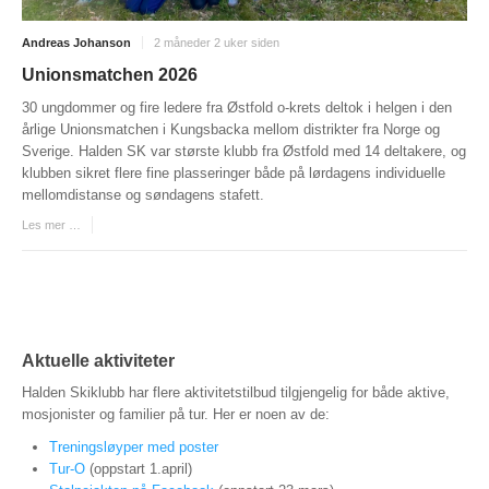
INTERN KOMMUNIKASJON
Andreas Johanson
2 måneder 2 uker siden
LOVER OG REGLER
Unionsmatchen 2026
Startkontingent
30 ungdommer og fire ledere fra Østfold o-krets deltok i helgen i den
årlige Unionsmatchen i Kungsbacka mellom distrikter fra Norge og
Politiattest
Sverige. Halden SK var største klubb fra Østfold med 14 deltakere, og
klubben sikret flere fine plasseringer både på lørdagens individuelle
HSKs lov
mellomdistanse og søndagens stafett.
Retningslinjer mot seksuell trakassering og overgrep i
Les mer …
idretten
KLUBBTØY
ÅRSBERETNINGER
Aktuelle aktiviteter
KART OG LØYPER
Halden Skiklubb har flere aktivitetstilbud tilgjengelig for både aktive,
KARTOVERSIKT
mosjonister og familier på tur. Her er noen av de:
HISTORISK
Treningsløyper med poster
Tur-O
(oppstart 1.april)
TRAIN IN HALDEN