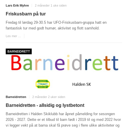
PERSONVERN
Lars Erik Myhre
2 måneder 1 uke siden
Friskusbarn på tur
INTERNPÅMELDING EVENTOR
Fredag til lørdag 29-30.5 har UFO-Friskusbarn-gruppa hatt en
MEDLEMSFORDELER
fantastisk tur med godt humør, aktivitet og flott samhold.
FORSIKRINGER
Les mer …
SAMARBEIDSPARTNER?
BARNEIDRETT
RENT IDRETTSLAG
POLITIATTEST
GRASROTANDELEN
KONTAKTADRESSER
Barneidretten
2 måneder 2 uker siden
HANDLINGSDOKUMENT
Barneidretten - allsidig og lystbetont
HISTORISK
Barneidretten i Halden Skiklubb har åpnet påmelding for sesongen
2026 - 2027. Dette er et tilbud til barn født i 2019 til og med 2022 hvor
Årsberetninger
vi legger vekt på at barna skal få prøve seg i flere ulike aktiviteter og