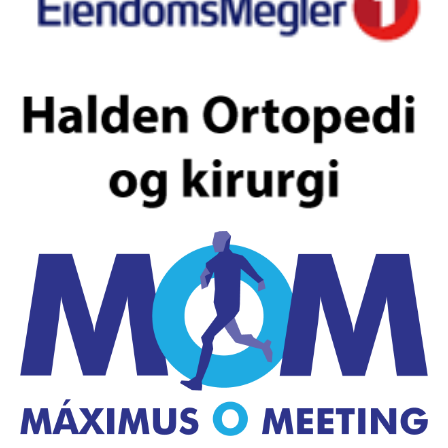
Høiåssuget
Historie
Veteranmesterskapet
HØIÅS
NYHETER
ÅPNINGSTIDER OG LYSLØYPA
UTLEIE
VAKTLISTE
ENGLISH