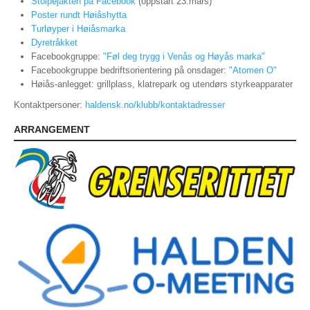
Stolpejakten på Facebook
(oppstart 23.mars)
Poster rundt Høiåshytta
SKOLEORIENTERING
Turløyper i Høiåsmarka
Dyretråkket
TURLØYPER
Facebookgruppe:
"Føl deg trygg i Venås og Høyås marka"
Facebookgruppe bedriftsorientering på onsdager:
"Atomen O"
KARTARKIV (DOMA)
Høiås-anlegget: grillplass, klatrepark og utendørs styrkeapparater
DYRETRÅKKET
Kontaktpersoner:
haldensk.no/klubb/kontaktadresser
ARRANGEMENT
ARRANGEMENT
NYHETER
NM NATT 2023
HALDEN O-MEETING
GRENSERITTET
TUR-ORIENTERING
STOLPEJAKTEN
TRENINGSLØP