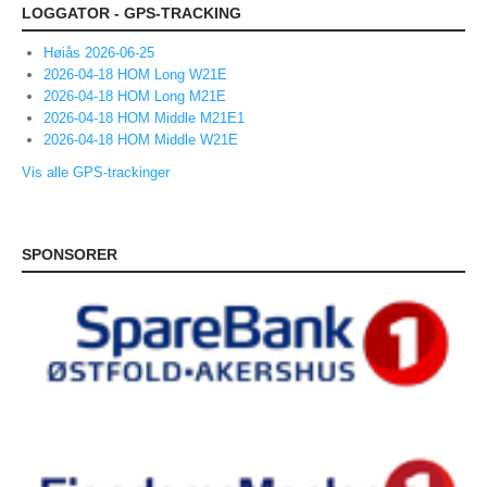
LOGGATOR - GPS-TRACKING
Night 2008/2009
Høiås 2026-06-25
Day 2008/2009
2026-04-18 HOM Long W21E
2026-04-18 HOM Long M21E
2007/2008
2026-04-18 HOM Middle M21E1
2026-04-18 HOM Middle W21E
2006/2007
Vis alle GPS-trackinger
ANDRE/UTGÅTTE ARRANGEMENTER
Unionsmatchen
SPONSORER
NM natt 2010
Camp Norway
World Cup 2015
O-NM 2017
Landegrensen
HA-karusellen