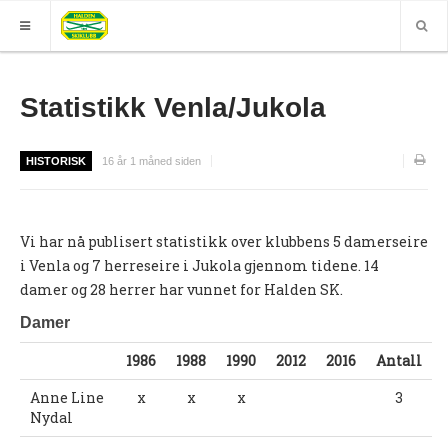
HJEM
Statistikk Venla/Jukola
GRUPPER
HISTORISK
16 år 1 måned siden
ELITE
Nyheter (World of O)
Vi har nå publisert statistikk over klubbens 5 damerseire
Nyheter
i Venla og 7 herreseire i Jukola gjennom tidene. 14
Sesongplan
damer og 28 herrer har vunnet for Halden SK.
Løpe for Halden SK?
Damer
Løpergruppe
1986
1988
1990
2012
2016
Antall
Join Halden?
Anne Line
x
x
x
3
Nydal
Støtteapparat