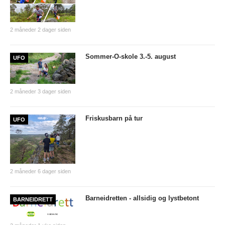
ØSTFOLDSPRINTEN
2 måneder 2 dager siden
BYTTEHELGEN
SOMMER-O-SKOLE
Sommer-O-skole 3.-5. august
UFO
HØIÅS NIGHT & DAY CUP
2 måneder 3 dager siden
Night&Day 2015/2016
Night & Day 2014/2015
Friskusbarn på tur
UFO
Night & Day 2013/2014
Night & Day 2012/2013
Night & Day 2011/2012
2 måneder 6 dager siden
Night & Day 2010/2011
Barneidretten - allsidig og lystbetont
BARNEIDRETT
Night 2009/2010
Day 2009/2010