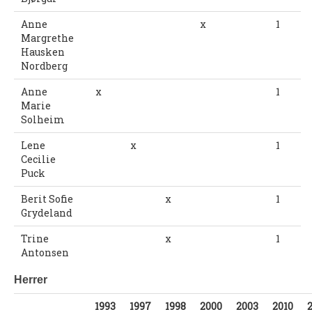
Nyheter og informasjon
Anne
x
1
Margrethe
Påmeldingsskjema 2026/2027
Hausken
Nordberg
SKI
Anne
x
1
Marie
Nyheter
Solheim
Informasjon
Lene
x
1
Cecilie
KLATRING
Puck
Nyheter
Berit Sofie
x
1
Grydeland
Informasjon
Trine
x
1
KLUBB
Antonsen
BLI MEDLEM!
Herrer
NYHETER
1993
1997
1998
2000
2003
2010