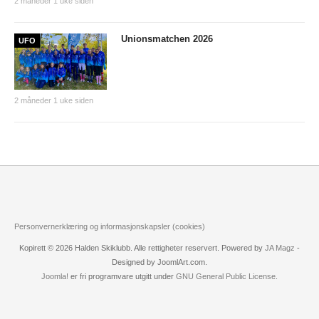
2 måneder 1 uke siden
Night 2008/2009
Unionsmatchen 2026
UFO
Day 2008/2009
2007/2008
2006/2007
2 måneder 1 uke siden
ANDRE/UTGÅTTE ARRANGEMENTER
Unionsmatchen
NM natt 2010
Camp Norway
Personvernerklæring og informasjonskapsler (cookies)
World Cup 2015
Kopirett © 2026 Halden Skiklubb. Alle rettigheter reservert. Powered by
JA Magz
-
O-NM 2017
Designed by JoomlArt.com.
Joomla!
er fri programvare utgitt under
GNU General Public License.
Landegrensen
HA-karusellen