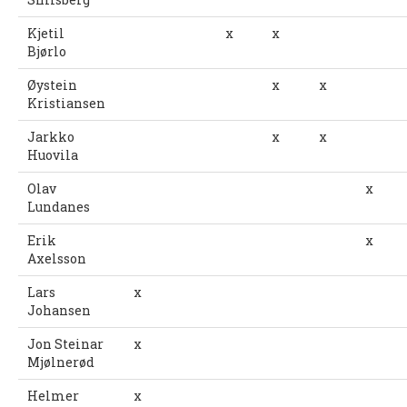
Tiomila "Hall of Fame"
Kjetil
x
x
Statistikk Jukola
Bjørlo
25-manna
Øystein
x
x
Kristiansen
VM Historikk
Jarkko
x
x
EM Historikk
Huovila
Junior-VM
Olav
x
Lundanes
NM-historikk
Erik
x
Hovedløps-historikk
Axelsson
WMOC2003
Lars
x
Johansen
Jubileumskalender
Jon Steinar
x
Grottaprisen
Mjølnerød
Kynningsrud og Aktivum stipend
Helmer
x