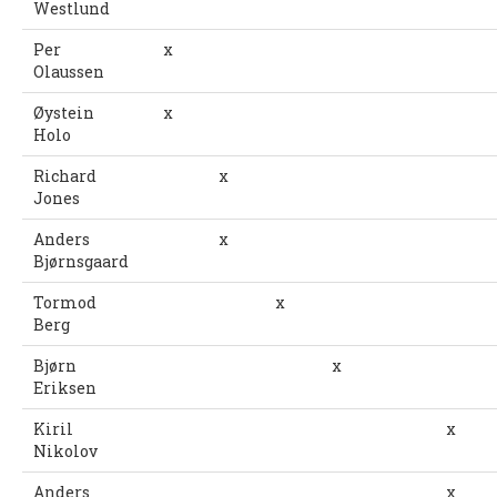
Westlund
INTERN KOMMUNIKASJON
Per
x
LOVER OG REGLER
Olaussen
Startkontingent
Øystein
x
Holo
Politiattest
Richard
x
HSKs lov
Jones
Retningslinjer mot seksuell trakassering og overgrep i
Anders
x
idretten
Bjørnsgaard
KLUBBTØY
Tormod
x
Berg
ÅRSBERETNINGER
Bjørn
x
KART OG LØYPER
Eriksen
KARTOVERSIKT
Kiril
x
Nikolov
HISTORISK
Anders
x
TRAIN IN HALDEN