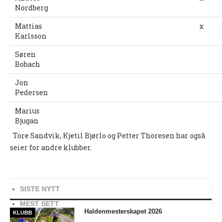
Nordberg
SKOLEORIENTERING
Mattias
x
Karlsson
TURLØYPER
Søren
KARTARKIV (DOMA)
Bobach
DYRETRÅKKET
Jon
Pedersen
ARRANGEMENT
NYHETER
Marius
Bjugan
NM NATT 2023
Tore Sandvik, Kjetil Bjørlo og Petter Thoresen har også
HALDEN O-MEETING
seier for andre klubber.
GRENSERITTET
TUR-ORIENTERING
SISTE NYTT
STOLPEJAKTEN
MEST SETT
Haldenmesterskapet 2026
KLUBB
TRENINGSLØP