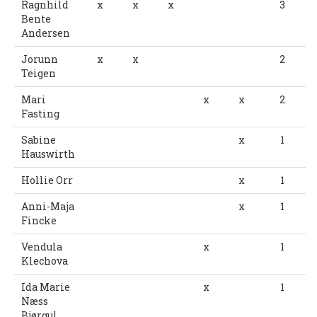
Ragnhild
x
x
x
3
UFO (2.-10. KLASSE)
Bente
Andersen
Nyheter
Jorunn
x
x
2
Teigen
Presentasjon UFO
Ny på o-løp?
Mari
x
x
2
Fasting
Nybegynnerkurs
Sabine
x
1
Hauswirth
BREDDE
Hollie Orr
x
1
Ny på o-løp?
Anni-Maja
x
1
Nyheter
Fincke
SYKKEL
Vendula
x
1
Klechova
Grenserittet
Ida Marie
x
1
Næss
BARNEIDRETT
Bjørgul