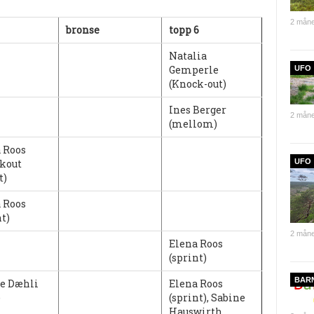
2 måne
bronse
topp 6
Natalia
Gemperle
UFO
(Knock-out)
Ines Berger
2 måne
(mellom)
 Roos
kout
UFO
t)
 Roos
nt)
2 måne
Elena Roos
(sprint)
BAR
e Dæhli
Elena Roos
)
(sprint), Sabine
Hauswirth