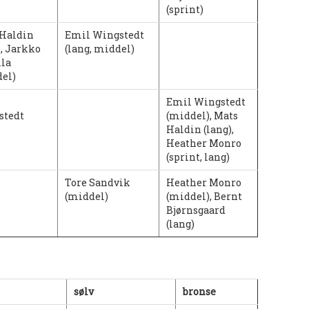
(sprint)
 Haldin
Emil Wingstedt
), Jarkko
(lang, middel)
la
el)
Emil Wingstedt
stedt
(middel), Mats
)
Haldin (lang),
Heather Monro
(sprint, lang)
Tore Sandvik
Heather Monro
(middel)
(middel), Bernt
Bjørnsgaard
(lang)
sølv
bronse