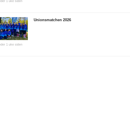
der 1 uke siden
Unionsmatchen 2026
der 1 uke siden