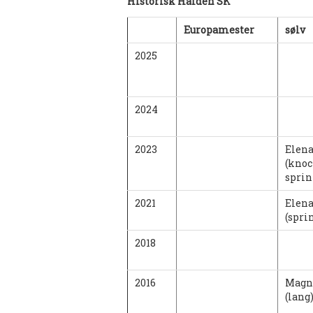
Historisk Halden SK
Europamester
sølv
2025
2024
2023
Elena
(knoc
sprin
2021
Elena
(spri
2018
2016
Magn
(lang