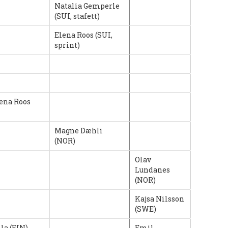
Natalia Gemperle
(SUI, stafett)
Elena Roos (SUI,
sprint)
lena Roos
Magne Dæhli
(NOR)
Olav
Lundanes
(NOR)
Kajsa Nilsson
(SWE)
la (FIN)
Emil