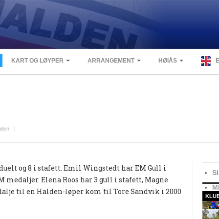
KART OG LØYPER
ARRANGEMENT
HØIÅS
iden
duelt og 8 i stafett. Emil Wingstedt har EM Gull i
S
M medaljer. Elena Roos har 3 gull i stafett, Magne
M
dalje til en Halden-løper kom til Tore Sandvik i 2000
KLU