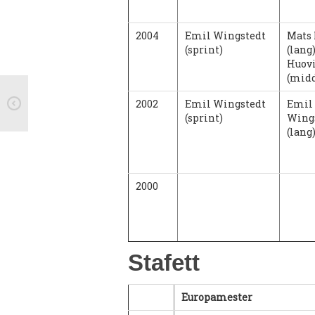
2004
Emil Wingstedt
Mats
(sprint)
(lang
Huovi
(midd
2002
Emil Wingstedt
Emil
(sprint)
Wing
(lang
2000
Stafett
Europamester