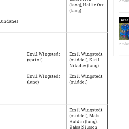
2 måne
(lang), Hollie Orr
(lang)
UFO
Lundanes
)
2 måne
Emil Wingstedt
Emil Wingstedt
(sprint)
(middel), Kiril
Nikolov (lang)
Emil Wingstedt
Emil Wingstedt
(lang)
(middel)
Emil Wingstedt
(middel), Mats
Haldin (lang),
Kajsa Nilsson