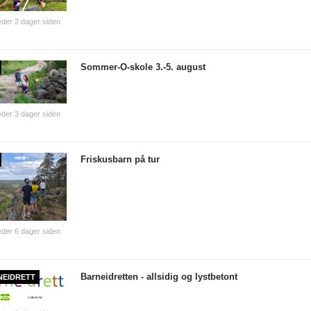
der 2 dager siden
Sommer-O-skole 3.-5. august
der 3 dager siden
Friskusbarn på tur
der 6 dager siden
Barneidretten - allsidig og lystbetont
NEIDRETT