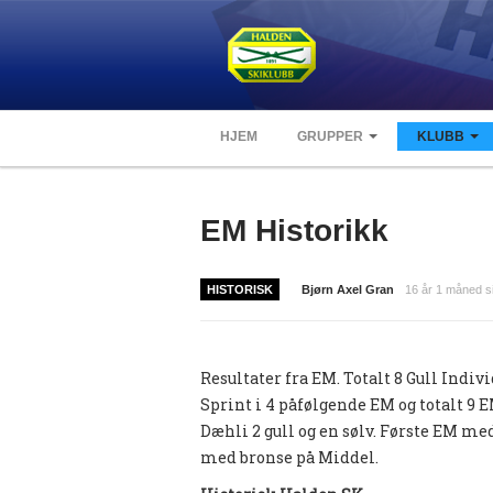
HJEM
GRUPPER
KLUBB
EM Historikk
HISTORISK
Bjørn Axel Gran
16 år 1 måned s
Resultater fra EM. Totalt 8 Gull Indivi
Sprint i 4 påfølgende EM og totalt 9 E
Dæhli 2 gull og en sølv. Første EM me
med bronse på Middel.