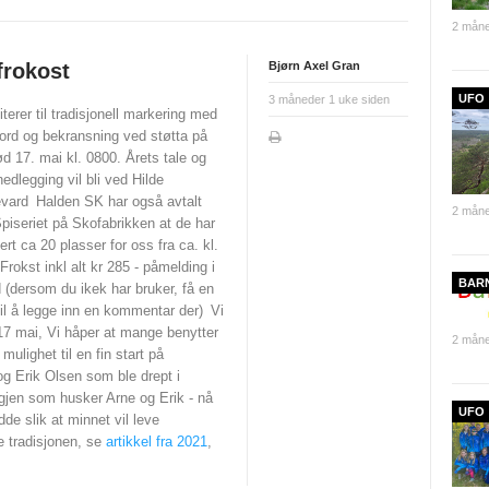
2 måne
frokost
Bjørn Axel Gran
UFO
3 måneder 1 uke siden
iterer til tradisjonell markering med
ord og bekransning ved støtta på
d 17. mai kl. 0800. Årets tale og
edlegging vil bli ved Hilde
vard
Halden SK har også avtalt
2 måne
iseriet på Skofabrikken at de har
ert ca 20 plasser for oss fra ca. kl.
Frokst inkl alt kr 285 - påmelding i
BAR
(dersom du ikek har bruker, få en
il å legge inn en kommentar der)
Vi
17 mai, Vi håper at mange benytter
2 måne
mulighet til en fin start på
g Erik Olsen som ble drept i
gjen som husker Arne og Erik - nå
UFO
de slik at minnet vil leve
ne tradisjonen, se
artikkel fra 2021
,