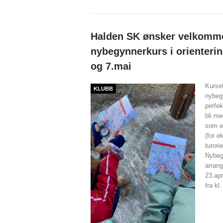
Halden SK ønsker velkommen
nybegynnerkurs i orienterin
og 7.mai
Kurset
KLUBB
nybegy
perfek
bli me
som er
(for e
turori
Nybegy
arran
23.apr
fra kl