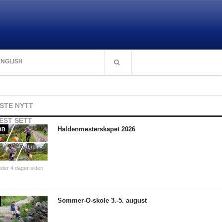
ENGLISH
ISTE NYTT
EST SETT
Haldenmesterskapet 2026
BB
der 4 dager siden
Sommer-O-skole 3.-5. august