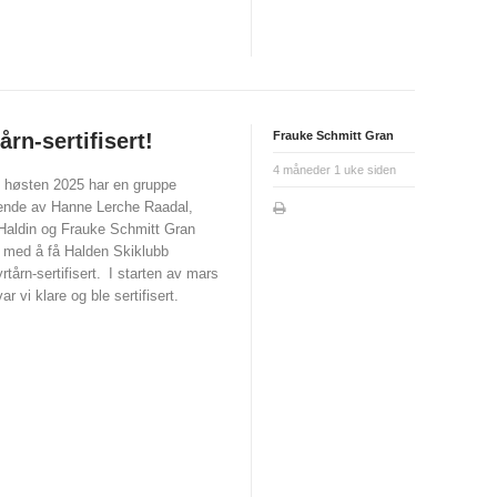
årn-sertifisert!
Frauke Schmitt Gran
4 måneder 1 uke siden
 høsten 2025 har en gruppe
ende av Hanne Lerche Raadal,
Haldin og Frauke Schmitt Gran
t med å få Halden Skiklubb
rtårn-sertifisert.
I starten av mars
ar vi klare og ble sertifisert.