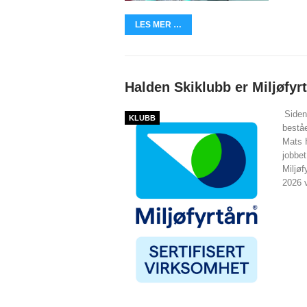
LES MER …
Halden Skiklubb er Miljøfyrt
Siden
KLUBB
bestå
Mats 
jobbe
Miljøfy
2026 v