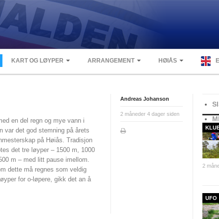
KART OG LØYPER
ARRANGEMENT
HØIÅS
Andreas Johanson
S
2 måneder 4 dager siden
M
med en del regn og mye vann i
KLU
n var det god stemning på årets
nmesterskap på Høiås. Tradisjon
ptes det tre løyper – 1500 m, 1000
500 m – med litt pause imellom.
2 måne
om dette må regnes som veldig
løyper for o-løpere, gikk det an å
UFO