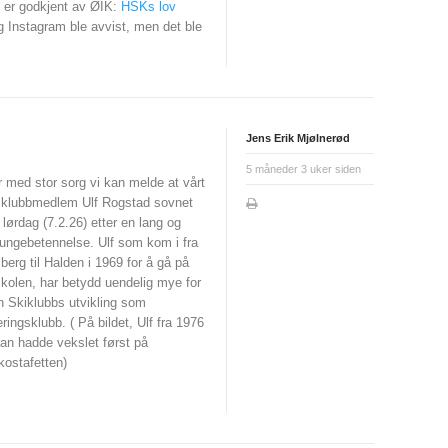
e er godkjent av ØIK:
HSKs lov
 Instagram ble avvist, men det ble
Jens Erik Mjølnerød
5 måneder 3 uker siden
r med stor sorg vi kan melde at vårt
 klubbmedlem Ulf Rogstad sovnet
 lørdag (7.2.26) etter en lang og
ungebetennelse. Ulf som kom i fra
erg til Halden i 1969 for å gå på
kolen, har betydd uendelig mye for
n Skiklubbs utvikling som
eringsklubb. ( På bildet, Ulf fra 1976
an hadde vekslet først på
kostafetten)