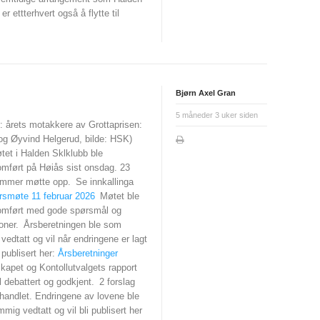
r ettterhvert også å flytte til
Bjørn Axel Gran
5 måneder 3 uker siden
e: årets motakkere av Grottaprisen:
og Øyvind Helgerud, bilde: HSK)
et i Halden Sklklubb ble
omført på Høiås sist onsdag. 23
mmer møtte opp.
Se innkallinga
rsmøte 11 februar 2026
Møtet ble
omført med gode spørsmål og
oner.
Årsberetningen ble som
 vedtatt og vil når endringene er lagt
i publisert her:
Årsberetninger
apet og Kontollutvalgets rapport
l debattert og godkjent.
2 forslag
handlet. Endringene av lovene ble
mig vedtatt og vil bli publisert her