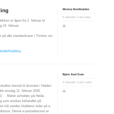
ling
Monica Nordbrøden
6 måneder 1 uke siden
tikken er åpen fra 2. februar til
 15. februar.
å alle standardvarer i Trimtex sin
klubb/klubbtoy
Bjørn Axel Gran
6 måneder 4 uker siden
nnkalles herved til årsmøte i Halden
ubb onsdag 11. februar 2026
0.
Møtet avholdes på Høiås.
ag som ønskes behandlet på
te må sendes klubbens leder på e-
adresse:
Denne e-postadressen er