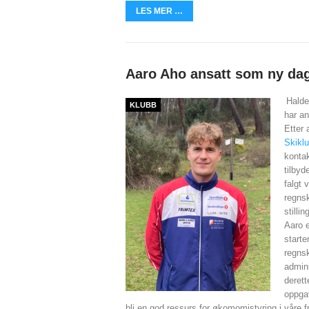
LES MER …
Aaro Aho ansatt som ny dag
Halde
KLUBB
har an
Etter a
Skiklu
kontak
tilbyd
falgt 
regns
stilli
Aaro e
start
regns
admini
derett
oppgav
bli en god ressurs for økomomistyring i våre