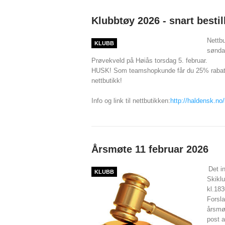
Klubbtøy 2026 - snart bestil
Nettbu
KLUBB
søndag
Prøvekveld på Høiås torsdag 5. februar.
HUSK! Som teamshopkunde får du 25% rabatt p
nettbutikk!
Info og link til nettbutikken:
http://haldensk.
no/
Årsmøte 11 februar 2026
Det i
KLUBB
Skikl
kl.183
Forsl
årsmø
post 