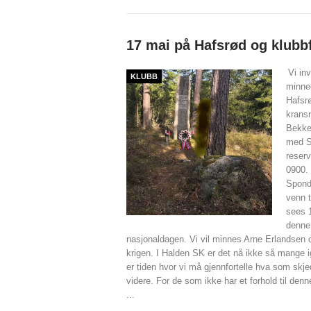
17 mai på Hafsrød og klubb
Vi inv
KLUBB
minne
Hafsrø
kransn
Bekke
med Sp
reserv
0900. 
Spond 
venn t
sees 
denne 
nasjonaldagen. Vi vil minnes Arne Erlandsen o
krigen. I Halden SK er det nå ikke så mange i
er tiden hvor vi må gjennfortelle hva som skjed
videre. For de som ikke har et forhold til den
...