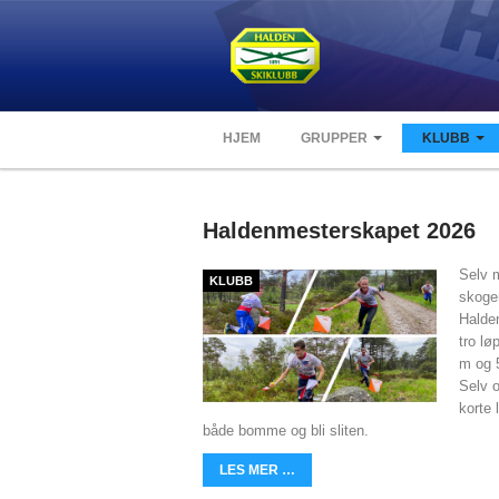
HJEM
GRUPPER
KLUBB
Haldenmesterskapet 2026
Selv 
KLUBB
skoge
Halde
tro lø
m og 
Selv 
korte 
både bomme og bli sliten.
LES MER …