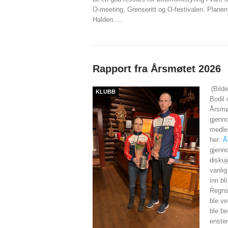
O-meeting, Grenseritt og O-festivalen. Planen e
Halden.
...
Rapport fra Årsmøtet 2026
(Bild
KLUBB
Bodil 
Årsmøt
gjenn
medle
her:
Å
gjenn
diskuj
vanlig
inn bl
Regnsk
ble ve
ble be
enstem