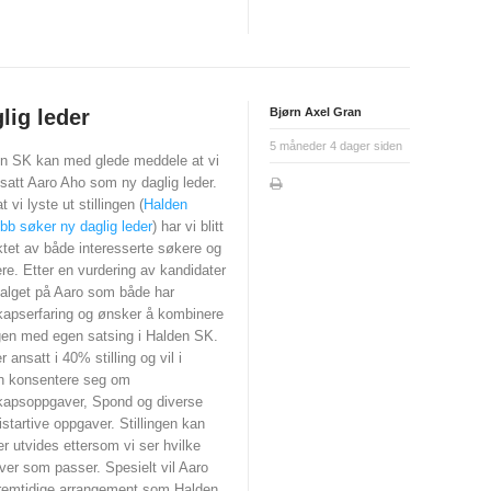
lig leder
Bjørn Axel Gran
5 måneder 4 dager siden
n SK kan med glede meddele at vi
satt Aaro Aho som ny daglig leder.
t vi lyste ut stillingen (
Halden
bb søker ny daglig leder
) har vi blitt
tet av både interesserte søkere og
ere. Etter en vurdering av kandidater
valget på Aaro som både har
kapserfaring og ønsker å kombinere
ngen med egen satsing i Halden SK.
r ansatt i 40% stilling og vil i
en konsentere seg om
kapsoppgaver, Spond og diverse
startive oppgaver. Stillingen kan
er utvides ettersom vi ser hvilke
er som passer. Spesielt vil Aaro
 fremtidige arrangement som Halden