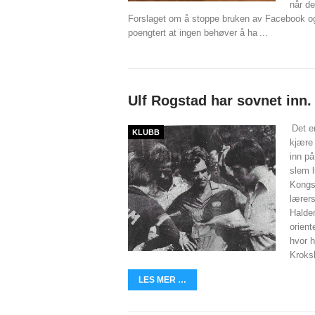
når d
Forslaget om å stoppe bruken av Facebook og
poengtert at ingen behøver å ha
...
Ulf Rogstad har sovnet inn.
Det e
KLUBB
kjære
inn på
slem l
Kongsb
lærers
Halde
orient
hvor h
Kroks
LES MER …