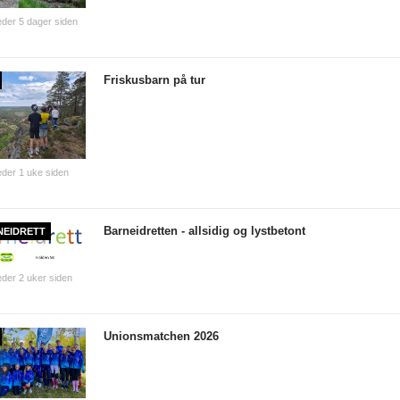
der 5 dager siden
Friskusbarn på tur
der 1 uke siden
Barneidretten - allsidig og lystbetont
NEIDRETT
der 2 uker siden
Unionsmatchen 2026