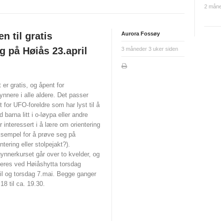
2 måne
 til gratis
Aurora Fossøy
g på Høiås 23.april
3 måneder 3 uker siden
 er gratis, og åpent for
nnere i alle aldere. Det passer
t for UFO-foreldre som har lyst til å
d barna litt i o-løypa eller andre
 interessert i å lære om orientering
ksempel for å prøve seg på
entering eller stolpejakt?).
nnerkurset går over to kvelder, og
geres ved Høiåshytta torsdag
il og torsdag 7.mai. Begge ganger
. 18 til ca. 19.30.