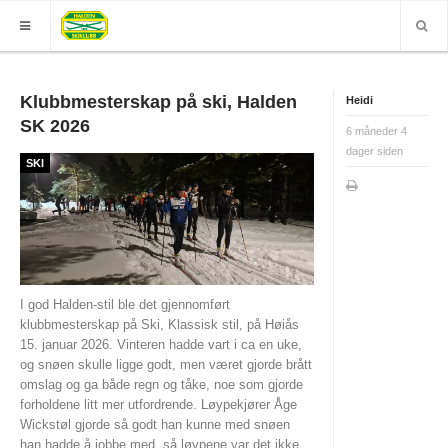
HJEM
Klubbmesterskap på ski, Halden
Heidi
SK 2026
GRUPPER
6 måneder 4
dager siden
ELITE
SKI
Nyheter (World of O)
Nyheter
Sesongplan
I god Halden-stil ble det gjennomført
Løpe for Halden SK?
klubbmesterskap på Ski, Klassisk stil, på Høiås
15. januar 2026. Vinteren hadde vart i ca en uke,
Løpergruppe
og snøen skulle ligge godt, men været gjorde brått
omslag og ga både regn og tåke, noe som gjorde
Join Halden?
forholdene litt mer utfordrende. Løypekjører Åge
Wickstøl gjorde så godt han kunne med snøen
Støtteapparat
han hadde å jobbe med, så løypene var det ikke