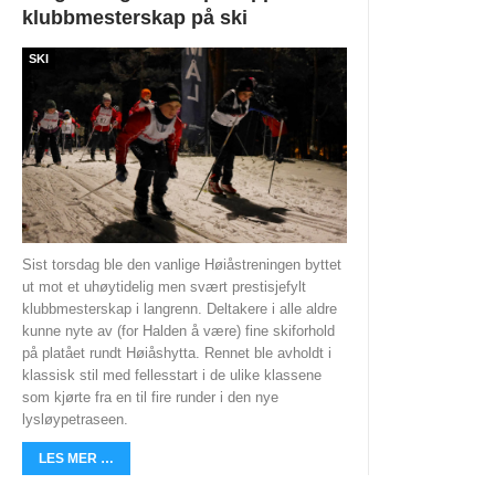
klubbmesterskap på ski
Høiåssuget
SKI
Historie
Veteranmesterskapet
HØIÅS
NYHETER
ÅPNINGSTIDER OG LYSLØYPA
Sist torsdag ble den vanlige Høiåstreningen byttet
ut mot et uhøytidelig men svært prestisjefylt
UTLEIE
klubbmesterskap i langrenn. Deltakere i alle aldre
kunne nyte av (for Halden å være) fine skiforhold
VAKTLISTE
på platået rundt Høiåshytta. Rennet ble avholdt i
klassisk stil med fellesstart i de ulike klassene
ENGLISH
som kjørte fra en til fire runder i den nye
lysløypetraseen.
LES MER …