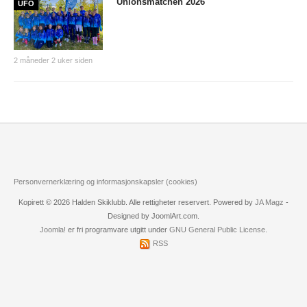
Unionsmatchen 2026
UFO
2 måneder 2 uker siden
Personvernerklæring og informasjonskapsler (cookies)
Kopirett © 2026 Halden Skiklubb. Alle rettigheter reservert. Powered by
JA Magz
-
Designed by JoomlArt.com.
Joomla!
er fri programvare utgitt under
GNU General Public License.
RSS