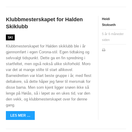
Nyheter og informasjon
Påmeldingsskjema 2026/2027
Klubbmesterskapet for Halden
Heidi
Stokseth
Skiklubb
SKI
5 år 6 måneder
SKI
siden
Nyheter
Klubbmesterskapet for Halden skiklubb ble i år
gjennomført i egen Corona-stil. Egen tidtaking og
Informasjon
selvvalgt tidspunkt. Dette ga en fin spredning i
startfeltet, men også nokså ulike skiforhold. Moro
KLATRING
var det at mange stilte til start allikevel.
Barneidretten var klart beste gruppe i år, med flest
Nyheter
deltakere, så dette håper jeg fører til mersmak for
disse barna. Men som kjent ligger snøen ikke så
Informasjon
lenge på Høiås, så i løpet av en ukes tid, var den
den vekk, og klubbmesterskapet over for denne
KLUBB
gang.
BLI MEDLEM!
LES MER …
NYHETER