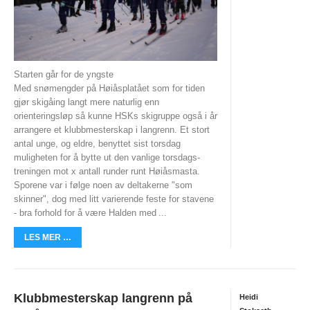
ØSTFOLDSPRINTEN
BYTTEHELGEN
SOMMER-O-SKOLE
Starten går for de yngste
Med snømengder på Høiåsplatået som for tiden
HØIÅS NIGHT & DAY CUP
gjør skigåing langt mere naturlig enn
orienteringsløp så kunne HSKs skigruppe også i år
Night&Day 2015/2016
arrangere et klubbmesterskap i langrenn. Et stort
antal unge, og eldre, benyttet sist torsdag
Night & Day 2014/2015
muligheten for å bytte ut den vanlige torsdags-
treningen mot x antall runder runt Høiåsmasta.
Night & Day 2013/2014
Sporene var i følge noen av deltakerne "som
skinner", dog med litt varierende feste for stavene
Night & Day 2012/2013
- bra forhold for å være Halden med
...
Night & Day 2011/2012
LES MER …
Night & Day 2010/2011
Night 2009/2010
Klubbmesterskap langrenn på
Heidi
Day 2009/2010