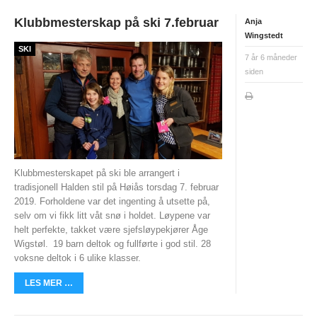
PERSONVERN
Klubbmesterskap på ski 7.februar
Anja
INTERNPÅMELDING EVENTOR
Wingstedt
SKI
7 år 6 måneder
MEDLEMSFORDELER
siden
FORSIKRINGER
SAMARBEIDSPARTNER?
RENT IDRETTSLAG
POLITIATTEST
Klubbmesterskapet på ski ble arrangert i
tradisjonell Halden stil på Høiås torsdag 7. februar
GRASROTANDELEN
2019. Forholdene var det ingenting å utsette på,
selv om vi fikk litt våt snø i holdet. Løypene var
KONTAKTADRESSER
helt perfekte, takket være sjefsløypekjører Åge
Wigstøl.
19 barn deltok og fullførte i god stil. 28
HANDLINGSDOKUMENT
voksne deltok i 6 ulike klasser.
HISTORISK
LES MER …
Årsberetninger