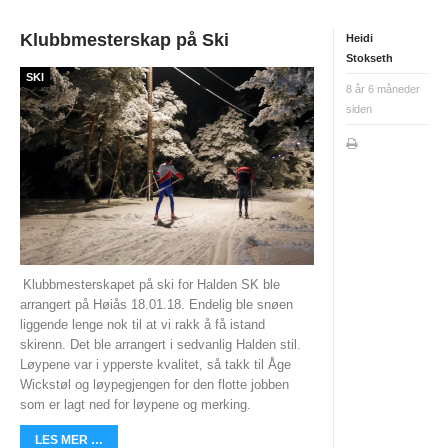
Tiomila "Hall of Fame"
Klubbmesterskap på Ski
Heidi
Statistikk Jukola
Stokseth
SKI
25-manna
8 år 6 måneder
siden
VM Historikk
EM Historikk
Junior-VM
NM-historikk
Hovedløps-historikk
Klubbmesterskapet på ski for Halden SK ble
arrangert på Høiås 18.01.18. Endelig ble snøen
WMOC2003
liggende lenge nok til at vi rakk å få istand
Jubileumskalender
skirenn. Det ble arrangert i sedvanlig Halden stil.
Løypene var i ypperste kvalitet, så takk til Åge
Grottaprisen
Wickstøl og løypegjengen for den flotte jobben
som er lagt ned for løypene og merking.
Kynningsrud og Aktivum stipend
LES MER …