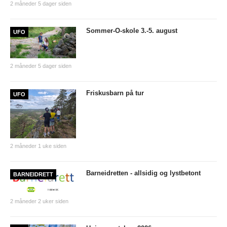
2 måneder 5 dager siden
Sommer-O-skole 3.-5. august
UFO
2 måneder 5 dager siden
Friskusbarn på tur
UFO
2 måneder 1 uke siden
Barneidretten - allsidig og lystbetont
BARNEIDRETT
2 måneder 2 uker siden