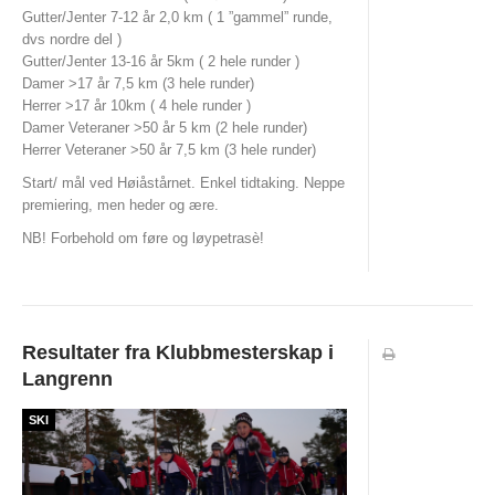
Gutter/Jenter 7-12 år 2,0 km ( 1 ”gammel” runde,
SKOLEORIENTERING
dvs nordre del )
Gutter/Jenter 13-16 år 5km ( 2 hele runder )
TURLØYPER
Damer >17 år 7,5 km (3 hele runder)
Herrer >17 år 10km ( 4 hele runder )
KARTARKIV (DOMA)
Damer Veteraner >50 år 5 km (2 hele runder)
Herrer Veteraner >50 år 7,5 km (3 hele runder)
DYRETRÅKKET
Start/ mål ved Høiåstårnet. Enkel tidtaking. Neppe
premiering, men heder og ære.
ARRANGEMENT
NB! Forbehold om føre og løypetrasè!
NYHETER
NM NATT 2023
HALDEN O-MEETING
Resultater fra Klubbmesterskap i
GRENSERITTET
Langrenn
TUR-ORIENTERING
SKI
STOLPEJAKTEN
TRENINGSLØP