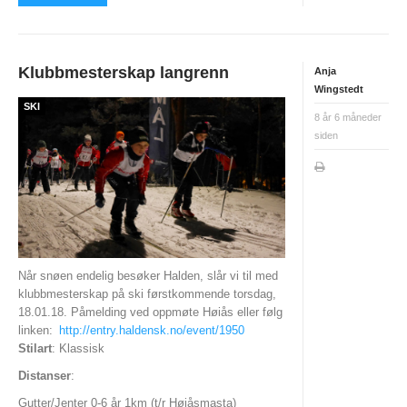
INTERN KOMMUNIKASJON
LOVER OG REGLER
Klubbmesterskap langrenn
Anja
Startkontingent
Wingstedt
SKI
Politiattest
8 år 6 måneder
siden
HSKs lov
Retningslinjer mot seksuell trakassering og overgrep i
idretten
KLUBBTØY
ÅRSBERETNINGER
Når snøen endelig besøker Halden, slår vi til med
klubbmesterskap på ski førstkommende torsdag,
KART OG LØYPER
18.01.18. Påmelding ved oppmøte Høiås eller følg
linken:
http://entry.haldensk.no/event/1950
KARTOVERSIKT
Stilart
: Klassisk
HISTORISK
Distanser
:
Gutter/Jenter 0-6 år 1km (t/r Høiåsmasta)
TRAIN IN HALDEN