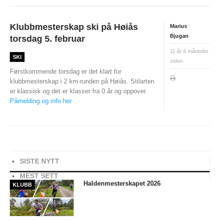
Klubbmesterskap ski på Høiås
Marius
Bjugan
torsdag 5. februar
11 år 6 måneder
SKI
siden
Førstkommende torsdag er det klart for
klubbmesterskap i 2 km-runden på Høiås. Stilarten
er klassisk og det er klasser fra 0 år og oppover.
Påmelding og info her
SISTE NYTT
MEST SETT
Haldenmesterskapet 2026
KLUBB