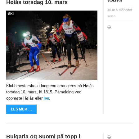
Stokseth
Høiås torsdag 10. mars
Night 2008/2009
10 år 5 måneder
SKI
siden
Day 2008/2009
2007/2008
2006/2007
ANDRE/UTGÅTTE ARRANGEMENTER
Unionsmatchen
NM natt 2010
Klubbmesterskap i langrenn arrangeres på Høiås
Camp Norway
torsdag 10. mars, kl 1815.
Påmelding ved
oppmøte Høiås eller
her
.
World Cup 2015
LES MER …
O-NM 2017
Landegrensen
HA-karusellen
Bulgaria og Suomi på topp i