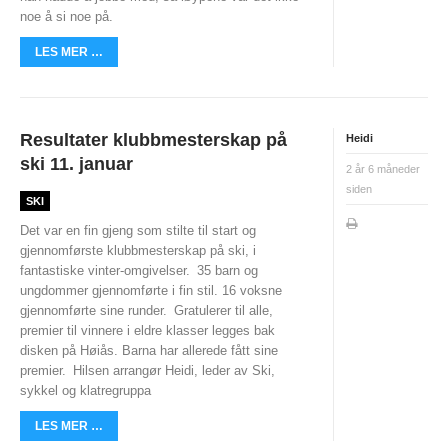
noe å si noe på.
UFO (2.-10. KLASSE)
LES MER …
Nyheter
Presentasjon UFO
Ny på o-løp?
Resultater klubbmesterskap på
Heidi
ski 11. januar
2 år 6 måneder
Nybegynnerkurs
siden
SKI
BREDDE
Det var en fin gjeng som stilte til start og
gjennomførste klubbmesterskap på ski, i
Ny på o-løp?
fantastiske vinter-omgivelser.
35 barn og
ungdommer gjennomførte i fin stil. 16 voksne
Nyheter
gjennomførte sine runder.
Gratulerer til alle,
premier til vinnere i eldre klasser legges bak
SYKKEL
disken på Høiås. Barna har allerede fått sine
premier.
Hilsen arrangør Heidi, leder av Ski,
Grenserittet
sykkel og klatregruppa
LES MER …
BARNEIDRETT