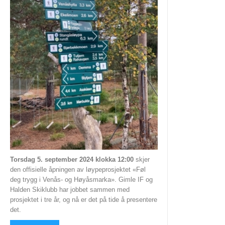
Høiåssuget
Historie
Veteranmesterskapet
HØIÅS
NYHETER
ÅPNINGSTIDER OG LYSLØYPA
UTLEIE
VAKTLISTE
Torsdag 5. september 2024 klokka 12:00
skjer
den offisielle åpningen av løypeprosjektet «Føl
ENGLISH
deg trygg i Venås- og Høyåsmarka». Gimle IF og
Halden Skiklubb har jobbet sammen med
prosjektet i tre år, og nå er det på tide å presentere
det.