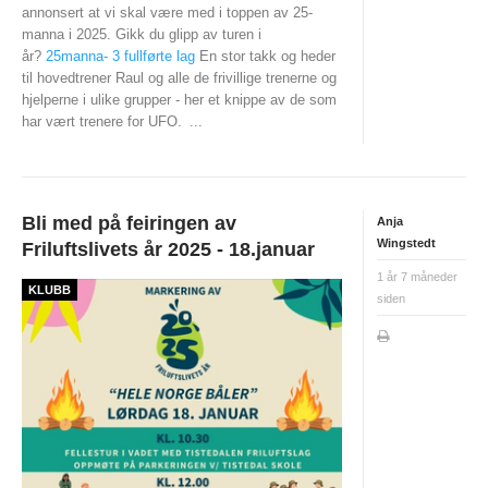
annonsert at vi skal være med i toppen av 25-
PERSONVERN
manna i 2025. Gikk du glipp av turen i
INTERNPÅMELDING EVENTOR
år?
25manna- 3 fullførte lag
En stor takk og heder
til hovedtrener Raul og alle de frivillige trenerne og
MEDLEMSFORDELER
hjelperne i ulike grupper - her et knippe av de som
har vært trenere for UFO.
...
FORSIKRINGER
SAMARBEIDSPARTNER?
RENT IDRETTSLAG
Bli med på feiringen av
Anja
Wingstedt
Friluftslivets år 2025 - 18.januar
POLITIATTEST
1 år 7 måneder
KLUBB
GRASROTANDELEN
siden
KONTAKTADRESSER
HANDLINGSDOKUMENT
HISTORISK
Årsberetninger