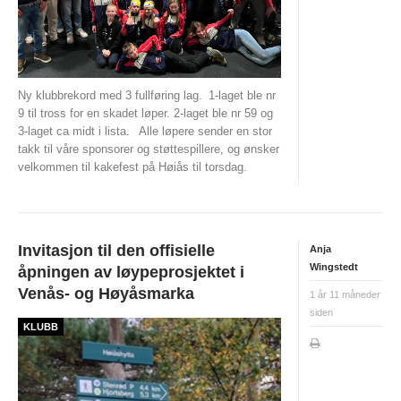
Night 2008/2009
Day 2008/2009
2007/2008
Ny klubbrekord med 3 fullføring lag.
1-laget ble nr
9 til tross for en skadet løper. 2-laget ble nr 59 og
2006/2007
3-laget ca midt i lista.
Alle løpere sender en stor
takk til våre sponsorer og støttespillere, og ønsker
ANDRE/UTGÅTTE ARRANGEMENTER
velkommen til kakefest på Høiås til torsdag.
Unionsmatchen
NM natt 2010
Invitasjon til den offisielle
Anja
Camp Norway
Wingstedt
åpningen av løypeprosjektet i
Venås- og Høyåsmarka
World Cup 2015
1 år 11 måneder
siden
O-NM 2017
KLUBB
Landegrensen
HA-karusellen