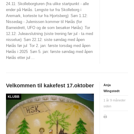
24.11: Skolleborgturen (fra ulike startpunkt - alle
ender på Høiås. Lengste tur fra Skolleborg i
SKOLEORIENTERING
Aremark, korteste tur fra Hjortsberg)
Søn 1.12:
TURLØYPER
Nissedag - Julenissen kommer til Høiås (for
Barneidrett, UFO og de som besøker Høiås)
Tor
KARTARKIV (DOMA)
12.12: Juleavslutning (siste trening før jul - ta med
nisselue)
Søn 22.12: siste søndag med åpen
DYRETRÅKKET
Høiås før jul
Tor 2. jan: første torsdag med åpen
Høiås i 2025
Søn 5. jan: første søndag med åpen
ARRANGEMENT
Høiås etter jul
...
NYHETER
NM NATT 2023
Velkommen til kakefest 17.oktober
Anja
HALDEN O-MEETING
Wingstedt
KLUBB
GRENSERITTET
1 år 9 måneder
siden
TUR-ORIENTERING
STOLPEJAKTEN
TRENINGSLØP