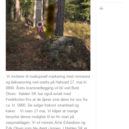
Vi inviterer til tradisjonell markering med minneord
og bekransning ved støtta på Hafsrød 17. mai kl.
0800. Årets kransnedlegging vil bli ved Berit
Olsen.
Halden SK har også avtalt med
Fredriksten Kro at de åpner sine dører for oss fra
ca. kl. 0900. De selger frokost smørbrød og
kaker.
Vi sees 17 mai, Vi håper at mange
benytter denne mulighet til en fin start på
nasjonaldagen. Vi vil minnes Arne Erlandsen og
Erik Olsen som ble drept i krigen. I Halden SK er