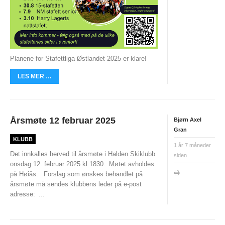
UFO (2.-10. KLASSE)
Nyheter
Presentasjon UFO
Planene for Stafettliga Østlandet 2025 er klare!
Ny på o-løp?
LES MER …
Nybegynnerkurs
BREDDE
Årsmøte 12 februar 2025
Bjørn Axel
Gran
Ny på o-løp?
KLUBB
1 år 7 måneder
Nyheter
Det innkalles herved til årsmøte i Halden Skiklubb
siden
onsdag 12. februar 2025 kl.1830.
Møtet avholdes
SYKKEL
på Høiås.
Forslag som ønskes behandlet på
årsmøte må sendes klubbens leder på e-post
Grenserittet
adresse:
...
BARNEIDRETT