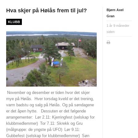
INTERN KOMMUNIKASJON
Hva skjer på Høiås frem til jul?
Bjørn Axel
LOVER OG REGLER
Gran
KLUBB
1 år 9 måneder
Startkontingent
siden
Politiattest
HSKs lov
Retningslinjer mot seksuell trakassering og overgrep i
idretten
KLUBBTØY
ÅRSBERETNINGER
November og desember er tiden hvor det skjer
mye på Høiås.
Hver torsdag kveld er det trening,
KART OG LØYPER
varm badstu og salg på Høiås. Og på søndagene
er det åpen hytte.
Dessuten er det følgende
KARTOVERSIKT
arrangementer:
Lør 2.11: Kjerringfest (selskap for
klubbmedlemmer)
Tor 7.11: Skrekk og Gru
HISTORISK
(målgruppe: de yngste på UFO)
Lør 9.11:
Gubbefest (selskap for klubbmedlemmer)
Søn
TRAIN IN HALDEN