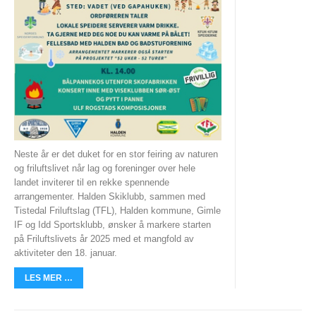
Tiomila "Hall of Fame"
Statistikk Jukola
25-manna
VM Historikk
EM Historikk
Junior-VM
Neste år er det duket for en stor feiring av naturen
NM-historikk
og friluftslivet når lag og foreninger over hele
landet inviterer til en rekke spennende
Hovedløps-historikk
arrangementer. Halden Skiklubb, sammen med
Tistedal Friluftslag (TFL), Halden kommune, Gimle
WMOC2003
IF og Idd Sportsklubb, ønsker å markere starten
på Friluftslivets år 2025 med et mangfold av
Jubileumskalender
aktiviteter den 18. januar.
Grottaprisen
LES MER …
Kynningsrud og Aktivum stipend