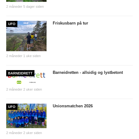
2 måneder 5 dager siden
Friskusbarn på tur
UFO
2 måneder 1 uke siden
Barneidretten - allsidig og lystbetont
BARNEIDRETT
2 måneder 2 uker siden
Unionsmatchen 2026
UFO
2 måneder 2 uker siden