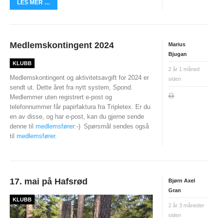
LES MER …
Medlemskontingent 2024
Marius
Bjugan
KLUBB
2 år 1 måned
Medlemskontingent og aktivitetsavgift for 2024 er
siden
sendt ut. Dette året fra nytt system, Spond.
Medlemmer uten registrert e-post og
telefonnummer får papirfaktura fra Tripletex. Er du
en av disse, og har e-post, kan du gjerne sende
denne til
medlemsfører
:-)
Spørsmål sendes også
til
medlemsfører
.
17. mai på Hafsrød
Bjørn Axel
Gran
KLUBB
2 år 3 måneder
siden