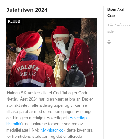
Nyheter og informasjon
Julehilsen 2024
Bjørn Axel
Gran
Påmeldingsskjema 2026/2027
KLUBB
1 år 7 måneder
siden
SKI
Nyheter
Informasjon
KLATRING
Nyheter
Halden SK ønsker alle ei God Jul og et Godt
Informasjon
Nyttår.
Året 2024 har igjen vært et bra år. Det er
stor aktivitet i alle aldersgrupper og vi kan se
KLUBB
tilbake på et år med store fremganger av mange:
det ble igjen medalje i Hovedløpet (
Hovedløps-
BLI MEDLEM!
historikk
) og juniorene forsynte seg bra av
medaljefatet i NM:
NM-historikk
- dette lover bra
NYHETER
for fremtidens stafetter - og det er allerede