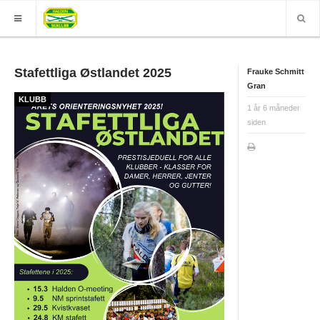
HJEM
Stafettliga Østlandet 2025
Frauke Schmitt
Gran
GRUPPER
KLUBB
1 år 6 måneder
ELITE
siden
Nyheter (World of O)
Nyheter
Sesongplan
Løpe for Halden SK?
Løpergruppe
Join Halden?
Støtteapparat