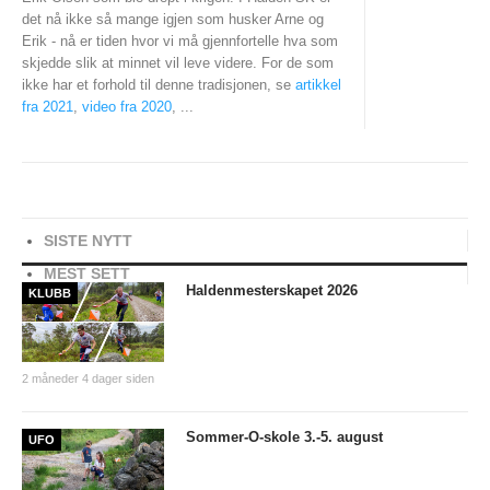
det nå ikke så mange igjen som husker Arne og
Erik - nå er tiden hvor vi må gjennfortelle hva som
skjedde slik at minnet vil leve videre. For de som
ikke har et forhold til denne tradisjonen, se
artikkel
fra 2021
,
video fra 2020
,
...
SISTE NYTT
MEST SETT
Haldenmesterskapet 2026
KLUBB
2 måneder 4 dager siden
Sommer-O-skole 3.-5. august
UFO