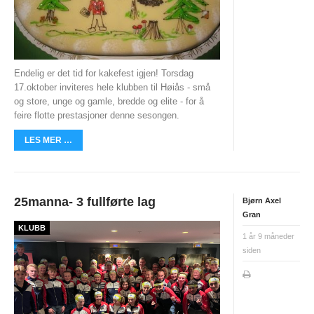
ØSTFOLDSPRINTEN
BYTTEHELGEN
SOMMER-O-SKOLE
Endelig er det tid for kakefest igjen! Torsdag
17.oktober inviteres hele klubben til Høiås - små
HØIÅS NIGHT & DAY CUP
og store, unge og gamle, bredde og elite - for å
feire flotte prestasjoner denne sesongen.
Night&Day 2015/2016
LES MER …
Night & Day 2014/2015
Night & Day 2013/2014
25manna- 3 fullførte lag
Bjørn Axel
Night & Day 2012/2013
Gran
KLUBB
Night & Day 2011/2012
1 år 9 måneder
siden
Night & Day 2010/2011
Night 2009/2010
Day 2009/2010