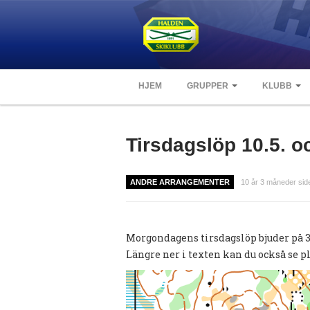
HJEM
GRUPPER
KLUBB
Tirsdagslöp 10.5. o
ANDRE ARRANGEMENTER
10 år 3 måneder sid
Morgondagens tirsdagslöp bjuder på 3 
Längre ner i texten kan du också se 