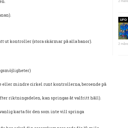
en.
2 måne
anan).
UFO
t ut kontroller (stora skärmar på alla banor).
2 måne
ngsmöjligheter)
rre eller mindre cirkel runt kontrollerna, beroende på
efter riktningsdelen, kan springas åt valfritt håll).
.
vanlig karta för den som inte vill springa