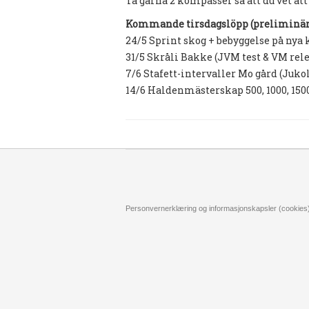
Ta gärna 2 kompasser så att du vet at
Kommande tirsdagslöpp (preliminär
24/5 Sprint skog + bebyggelse på nya 
31/5 Skråli Bakke (JVM test & VM rel
7/6 Stafett-intervaller Mo gård (Juko
14/6 Haldenmästerskap 500, 1000, 1
Personvernerklæring og informasjonskapsler (cookies