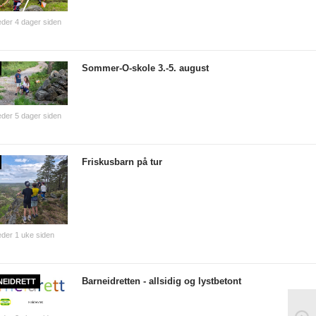
der 4 dager siden
Sommer-O-skole 3.-5. august
der 5 dager siden
Friskusbarn på tur
der 1 uke siden
Barneidretten - allsidig og lystbetont
NEIDRETT