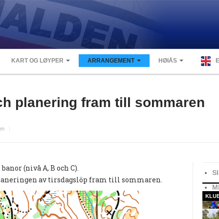
KART OG LØYPER
ARRANGEMENT
HØIÅS
ch planering fram till sommaren
en
banor (nivå A, B och C).
S
planeringen av tirsdagslöp fram till sommaren.
M
KLU