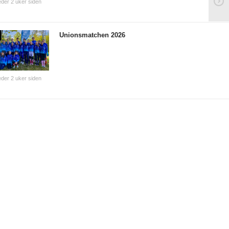
der 2 uker siden
Unionsmatchen 2026
der 2 uker siden