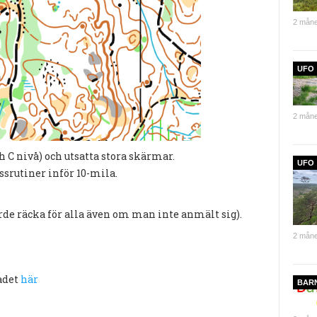
2 måne
UFO
2 måne
h C nivå) och utsatta stora skärmar.
UFO
ssrutiner inför 10-mila.
borde räcka för alla även om man inte anmält sig).
2 måne
ådet
här
BAR