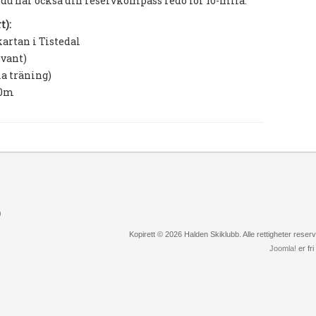
t du har också din reservkompass redo för 10-mila.
t):
kartan i Tistedal
evant)
la träning)
500m
)
Kopirett © 2026 Halden Skiklubb. Alle rettigheter rese
Joomla!
er fr