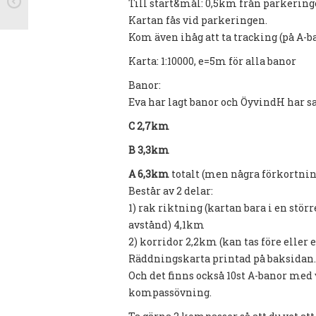
Till start&mål: 0,5km från parkering
Kartan fås vid parkeringen.
Kom även ihåg att ta tracking (på A-b
Karta: 1:10000, e=5m för alla banor
Banor:
Eva har lagt banor och ÖyvindH har sat
C 2,7km
B 3,3km
A 6,3km
totalt (men några förkortni
Består av 2 delar:
1) rak riktning (kartan bara i en stö
avstånd) 4,1km
2) korridor 2,2km (kan tas före eller 
Räddningskarta printad på baksidan
Och det finns också 10st A-banor med 
kompassövning.