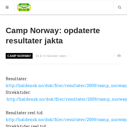
HJEM
Camp Norway: opdaterte
GRUPPER
resultater jakta
ELITE
CAMP NORWAY
16 år 8 måneder siden
Nyheter (World of O)
Nyheter
Resultater:
Sesongplan
http://haldensk.no/dok/filer/resultater/2009/camp_norway
Løpe for Halden SK?
Strekktider:
http://haldensk.no/dok/filer/resultater/2009/camp_norway
Løpergruppe
Join Halden?
Resultater reel tid:
http://haldensk.no/dok/filer/resultater/2009/camp_norway
Støtteapparat
Strekktider reel tid: