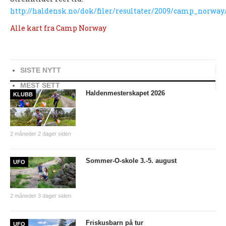
http://haldensk.no/dok/filer/resultater/2009/camp_norway
UFO (2.-10. KLASSE)
Alle kart fra Camp Norway
Nyheter
Presentasjon UFO
Ny på o-løp?
SISTE NYTT
MEST SETT
Nybegynnerkurs
Haldenmesterskapet 2026
KLUBB
BREDDE
Ny på o-løp?
2 måneder 2 dager siden
Nyheter
Sommer-O-skole 3.-5. august
UFO
SYKKEL
Grenserittet
2 måneder 3 dager siden
BARNEIDRETT
Friskusbarn på tur
UFO