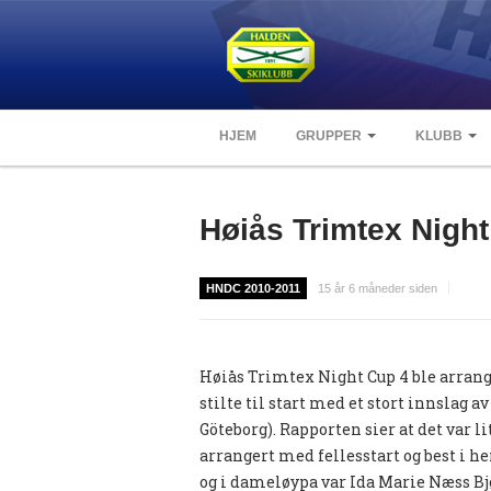
HJEM
GRUPPER
KLUBB
Høiås Trimtex Night
HNDC 2010-2011
15 år 6 måneder siden
Høiås Trimtex Night Cup 4 ble arrange
stilte til start med et stort innslag 
Göteborg). Rapporten sier at det var l
arrangert med fellesstart og best i h
og i dameløypa var Ida Marie Næss Bj