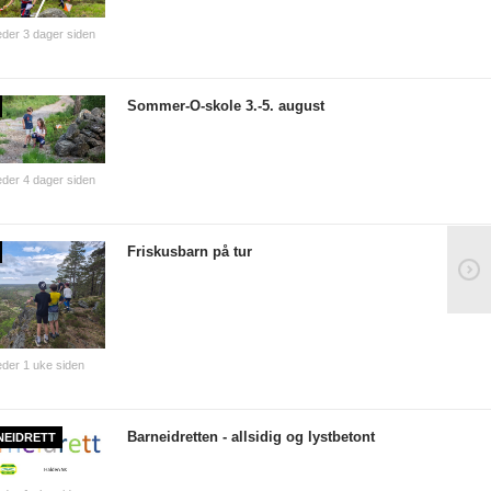
der 3 dager siden
Sommer-O-skole 3.-5. august
der 4 dager siden
Friskusbarn på tur
der 1 uke siden
Barneidretten - allsidig og lystbetont
NEIDRETT