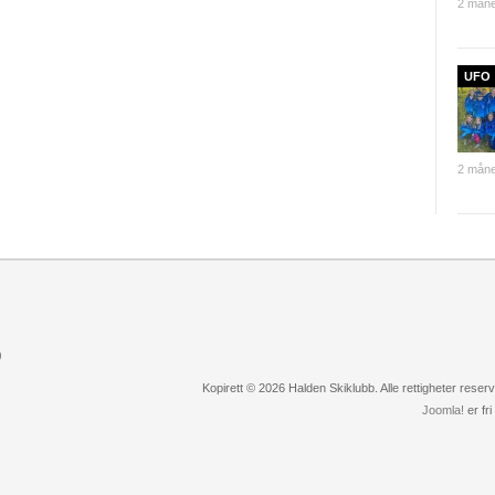
2 måne
UFO
2 måne
)
Kopirett © 2026 Halden Skiklubb. Alle rettigheter rese
Joomla!
er fr