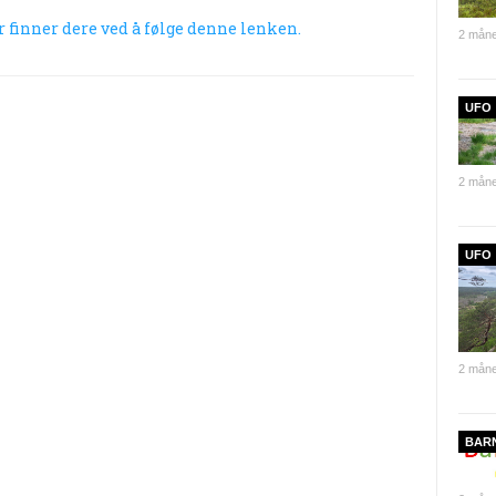
r finner dere ved å følge denne lenken.
2 måne
UFO
2 måne
UFO
2 måne
BAR