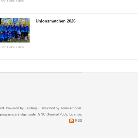
der 1 uke siden
Unionsmatchen 2026
der 1 uke siden
rvert. Powered by
JA Magz
- Designed by JoomlArt.com.
i programvare utgitt under
GNU General Public License.
RSS