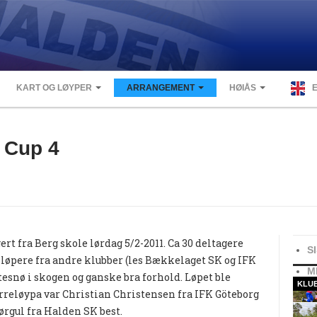
KART OG LØYPER
ARRANGEMENT
HØIÅS
 Cup 4
rt fra Berg skole lørdag 5/2-2011. Ca 30 deltagere
S
av løpere fra andre klubber (les Bækkelaget SK og IFK
M
itesnø i skogen og ganske bra forhold. Løpet ble
KLU
erreløypa var Christian Christensen fra IFK Göteborg
ørgul fra Halden SK best.