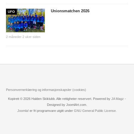
Nyheter og informasjon
Unionsmatchen 2026
UFO
Påmeldingsskjema 2026/2027
SKI
2 måneder 2 uker siden
Nyheter
Informasjon
KLATRING
Nyheter
Personvernerklæring og informasjonskapsler (cookies)
Informasjon
Kopirett © 2026 Halden Skiklubb. Alle rettigheter reservert. Powered by
JA Magz
-
Designed by JoomlArt.com.
KLUBB
Joomla!
er fri programvare utgitt under
GNU General Public License.
BLI MEDLEM!
NYHETER