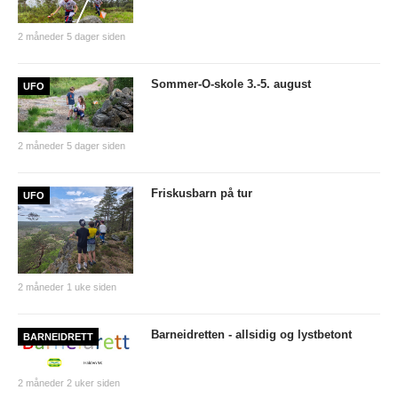
UFO (2.-10. KLASSE)
2 måneder 5 dager siden
Nyheter
Sommer-O-skole 3.-5. august
UFO
Presentasjon UFO
Ny på o-løp?
2 måneder 5 dager siden
Nybegynnerkurs
BREDDE
Friskusbarn på tur
UFO
Ny på o-løp?
Nyheter
2 måneder 1 uke siden
SYKKEL
Barneidretten - allsidig og lystbetont
BARNEIDRETT
Grenserittet
BARNEIDRETT
2 måneder 2 uker siden