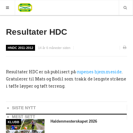
HJEM
Resultater HDC
GRUPPER
HNDC 2011-2012
14 år 6 måneder siden
ELITE
Nyheter (World of O)
Resultater HDC er nå publisert på
cupenes hjemmeside
.
Nyheter
Gratulerer til Mats og Bodil som trakk de lengste stråene
Sesongplan
i tøffe løyper og tøft terreng.
Løpe for Halden SK?
Løpergruppe
SISTE NYTT
Join Halden?
MEST SETT
Haldenmesterskapet 2026
KLUBB
Støtteapparat