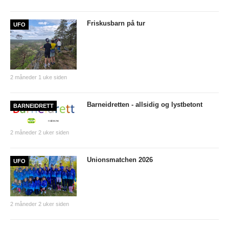
Nyheter og informasjon
Friskusbarn på tur
UFO
Påmeldingsskjema 2026/2027
SKI
Nyheter
2 måneder 1 uke siden
Informasjon
Barneidretten - allsidig og lystbetont
BARNEIDRETT
KLATRING
2 måneder 2 uker siden
Nyheter
Informasjon
Unionsmatchen 2026
UFO
KLUBB
BLI MEDLEM!
2 måneder 2 uker siden
NYHETER