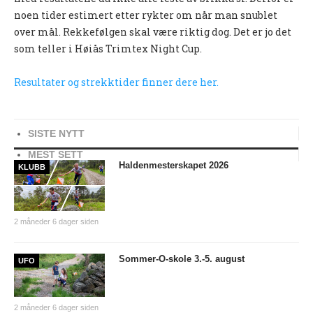
noen tider estimert etter rykter om når man snublet
UFO (2.-10. KLASSE)
over mål. Rekkefølgen skal være riktig dog. Det er jo det
Nyheter
som teller i Høiås Trimtex Night Cup.
Presentasjon UFO
Resultater og strekktider finner dere her.
Ny på o-løp?
Nybegynnerkurs
SISTE NYTT
BREDDE
MEST SETT
Haldenmesterskapet 2026
KLUBB
Ny på o-løp?
Nyheter
2 måneder 6 dager siden
SYKKEL
Sommer-O-skole 3.-5. august
UFO
Grenserittet
BARNEIDRETT
2 måneder 6 dager siden