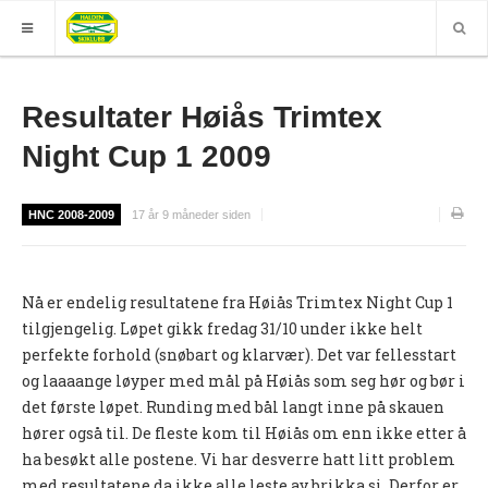
HJEM
Resultater Høiås Trimtex
GRUPPER
Night Cup 1 2009
ELITE
HNC 2008-2009
17 år 9 måneder siden
Nyheter (World of O)
Nyheter
Nå er endelig resultatene fra Høiås Trimtex Night Cup 1
Sesongplan
tilgjengelig. Løpet gikk fredag 31/10 under ikke helt
Løpe for Halden SK?
perfekte forhold (snøbart og klarvær). Det var fellesstart
og laaaange løyper med mål på Høiås som seg hør og bør i
Løpergruppe
det første løpet. Runding med bål langt inne på skauen
Join Halden?
hører også til. De fleste kom til Høiås om enn ikke etter å
ha besøkt alle postene. Vi har desverre hatt litt problem
Støtteapparat
med resultatene da ikke alle leste av brikka si. Derfor er