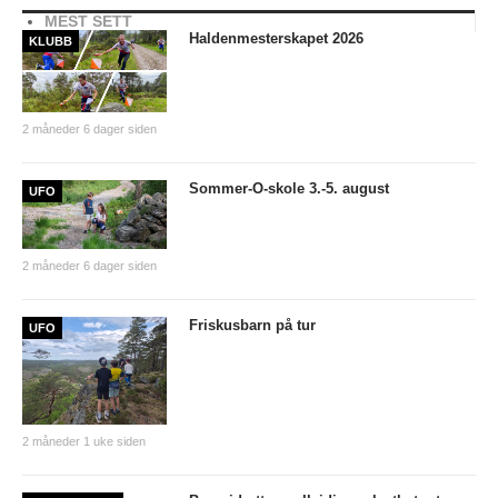
MEST SETT
Nyheter og informasjon
Haldenmesterskapet 2026
KLUBB
Påmeldingsskjema 2026/2027
SKI
2 måneder 6 dager siden
Nyheter
Sommer-O-skole 3.-5. august
UFO
Informasjon
KLATRING
2 måneder 6 dager siden
Nyheter
Friskusbarn på tur
UFO
Informasjon
KLUBB
BLI MEDLEM!
2 måneder 1 uke siden
NYHETER