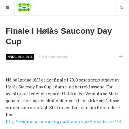
HJEM
Finale i Høiås Saucony Day
GRUPPER
Cup
ELITE
HNDC 2014-2015
13 år 5 måneder siden
Nyheter (World of O)
Nyheter
Nå på lørdag 16/3 er det finale i 2013 sesongens utgave av
Sesongplan
Høiås Saucony Day Cup i dame- og herreklassene. For
Løpe for Halden SK?
øyeblikket leder ekteparet Haldin dvs Vendula og Mats
ganske klart og det skal nok mye til om ikke også disse
Løpergruppe
vinner sammenlagt. Stillingen før siste løp finner dere
Join Halden?
her:
http://eventor.orientering.no/Standings/View/Series/44
Støtteapparat