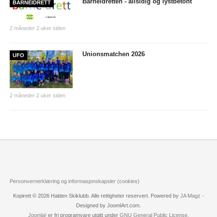
Barneidretten - allsidig og lystbetont
BARNEIDRETT
PERSONVERN
INTERNPÅMELDING EVENTOR
2 måneder 2 uker siden
MEDLEMSFORDELER
Unionsmatchen 2026
UFO
FORSIKRINGER
SAMARBEIDSPARTNER?
2 måneder 2 uker siden
RENT IDRETTSLAG
POLITIATTEST
GRASROTANDELEN
KONTAKTADRESSER
HANDLINGSDOKUMENT
Personvernerklæring og informasjonskapsler (cookies)
HISTORISK
Kopirett © 2026 Halden Skiklubb. Alle rettigheter reservert. Powered by
JA Magz
-
Designed by JoomlArt.com.
Årsberetninger
Joomla!
er fri programvare utgitt under
GNU General Public License.