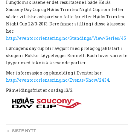
I ungdomsklasene er det resultatene i både Høiås
UFO (2.-10. KLASSE)
Saucony Day Cup og Høiås Trimtex Night Cup som teller
så der vil ikke avkjørelsen falle før etter Høiås Trimtex
Nyheter
Night Cup 22/3-2013. Dere finner stilling i disse klassene
her:
Presentasjon UFO
http://eventor.orientering.no/Standings/View/Series/45
Ny på o-løp?
Lørdagens day cup blir avgjort med prolog og jaktstart i
Nybegynnerkurs
skogen i Rokke. Løypelegger Kenneth Buch lover varierte
løyper med teknisk krevende partier.
BREDDE
Mer informasjon og påmelding i Eventor her:
Ny på o-løp?
http://eventor.orientering.no/Events/Show/2434
.
Nyheter
Påmeldingsfrist er onsdag 13/3.
SYKKEL
Grenserittet
BARNEIDRETT
SISTE NYTT