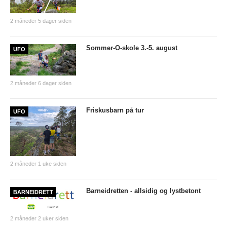
UFO (2.-10. KLASSE)
2 måneder 5 dager siden
Nyheter
Sommer-O-skole 3.-5. august
UFO
Presentasjon UFO
Ny på o-løp?
2 måneder 6 dager siden
Nybegynnerkurs
BREDDE
Friskusbarn på tur
UFO
Ny på o-løp?
Nyheter
2 måneder 1 uke siden
SYKKEL
Barneidretten - allsidig og lystbetont
BARNEIDRETT
Grenserittet
BARNEIDRETT
2 måneder 2 uker siden