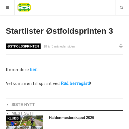
HJEM
Startlister Østfoldsprinten 3
GRUPPER
ØSTFOLDSPRINTEN
18 år 3 måneder siden
ELITE
Nyheter (World of O)
finner dere
her
.
Nyheter
Sesongplan
Velkommen til sprint ved
Rød herregård
!
Løpe for Halden SK?
Løpergruppe
SISTE NYTT
Join Halden?
MEST SETT
Haldenmesterskapet 2026
KLUBB
Støtteapparat