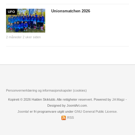
Nyheter og informasjon
Unionsmatchen 2026
UFO
Påmeldingsskjema 2026/2027
SKI
2 måneder 2 uker siden
Nyheter
Informasjon
KLATRING
Nyheter
Personvernerklæring og informasjonskapsler (cookies)
Informasjon
Kopirett © 2026 Halden Skiklubb. Alle rettigheter reservert. Powered by
JA Magz
-
Designed by JoomlArt.com.
KLUBB
Joomla!
er fri programvare utgitt under
GNU General Public License.
BLI MEDLEM!
RSS
NYHETER