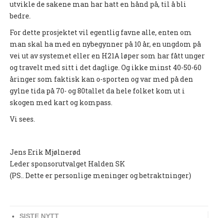
utvikle de sakene man har hatt en hånd på, til å bli
PERSONVERN
bedre.
INTERNPÅMELDING EVENTOR
For dette prosjektet vil egentlig favne alle, enten om
MEDLEMSFORDELER
man skal ha med en nybegynner på 10 år, en ungdom på
vei ut av systemet eller en H21A løper som har fått unger
FORSIKRINGER
og travelt med sitt i det daglige. Og ikke minst 40-50-60
åringer som faktisk kan o-sporten og var med på den
SAMARBEIDSPARTNER?
gylne tida på 70- og 80tallet da hele folket kom ut i
RENT IDRETTSLAG
skogen med kart og kompass.
POLITIATTEST
Vi sees.
GRASROTANDELEN
KONTAKTADRESSER
Jens Erik Mjølnerød
Leder sponsorutvalget Halden SK
HANDLINGSDOKUMENT
(PS.. Dette er personlige meninger og betraktninger)
HISTORISK
Årsberetninger
SISTE NYTT