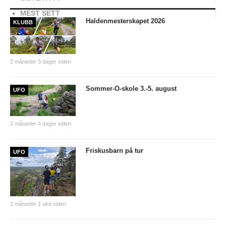
Tiomila "Hall of Fame"
MEST SETT
Haldenmesterskapet 2026
KLUBB
Statistikk Jukola
25-manna
2 måneder 3 dager siden
VM Historikk
EM Historikk
Sommer-O-skole 3.-5. august
UFO
Junior-VM
NM-historikk
2 måneder 4 dager siden
Hovedløps-historikk
Friskusbarn på tur
UFO
WMOC2003
Jubileumskalender
Grottaprisen
2 måneder 1 uke siden
Kynningsrud og Aktivum stipend