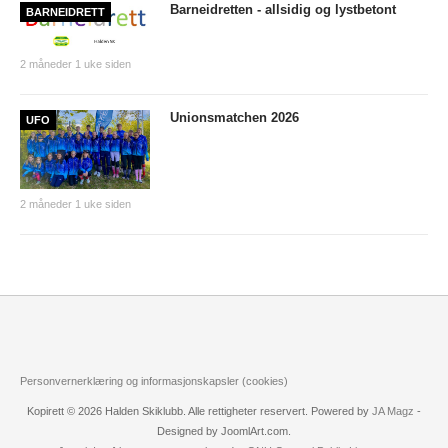
INTERN KOMMUNIKASJON
Barneidretten - allsidig og lystbetont
BARNEIDRETT
LOVER OG REGLER
2 måneder 1 uke siden
Startkontingent
Unionsmatchen 2026
UFO
Politiattest
HSKs lov
Retningslinjer mot seksuell trakassering og overgrep i
2 måneder 1 uke siden
idretten
KLUBBTØY
ÅRSBERETNINGER
KART OG LØYPER
KARTOVERSIKT
Personvernerklæring og informasjonskapsler (cookies)
HISTORISK
Kopirett © 2026 Halden Skiklubb. Alle rettigheter reservert. Powered by
JA Magz
-
Designed by JoomlArt.com.
TRAIN IN HALDEN