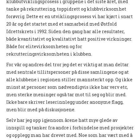
klubbutviklingsprosess i gruppene i det siste året, med
Nyheter og informasjon
tanke på rekruttering, toppidrett og klubbvirksomhet
forøvrig. Dette er en utviklingsprosess vi har kjørt i snart
Påmeldingsskjema 2026/2027
20 år og det startet med et samarbeid med Østfold
Idrettskrets i 1992. Siden den gang har alle resultater,
SKI
både kvantitativt og kvalitativt hatt positive virkninger.
Både for elitevirksomheten og for
Nyheter
rekrutteringsvirksomheten i klubben.
Informasjon
For vår og andres del tror jeg det er viktig at man deltar
KLATRING
med sentrale tillitspersoner på disse samlingene og at
alle klubbene i regionen stiller mannsterkt opp. Og ikke
Nyheter
minst at personer som nødvendigvis ikke har verv etc,
men sterke meninger også tar mot til seg og blir med.
Informasjon
Ikke bare skriver leserinnlegg under anonyme flagg,
men blir med på diskusjonene.
KLUBB
Selv har jeg opp igjennom årene hatt mye glede av
BLI MEDLEM!
innspill og tanker fra andre i forbindelse med prosjekter
NYHETER
og opplegg man har drevet med. Noe som har vært med å