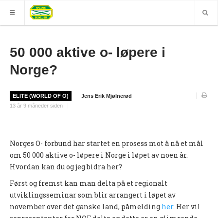
HJEM
50 000 aktive o- løpere i
GRUPPER
Norge?
ELITE
ELITE (WORLD OF O)
Jens Erik Mjølnerød
Nyheter (World of O)
13 år 9 måneder siden
Nyheter
Sesongplan
Norges O- forbund har startet en prosess mot å nå et mål
om 50 000 aktive o- løpere i Norge i løpet av noen år.
Løpe for Halden SK?
Hvordan kan du og jeg bidra her?
Løpergruppe
Først og fremst kan man delta på et regionalt
Join Halden?
utviklingsseminar som blir arrangert i løpet av
november over det ganske land, påmelding
her
. Her vil
Støtteapparat