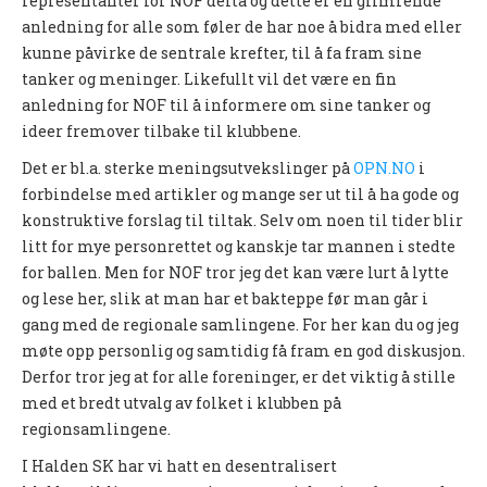
representanter for NOF delta og dette er en glimrende
UFO (2.-10. KLASSE)
anledning for alle som føler de har noe å bidra med eller
kunne påvirke de sentrale krefter, til å fa fram sine
Nyheter
tanker og meninger. Likefullt vil det være en fin
anledning for NOF til å informere om sine tanker og
Presentasjon UFO
ideer fremover tilbake til klubbene.
Ny på o-løp?
Det er bl.a. sterke meningsutvekslinger på
OPN.NO
i
Nybegynnerkurs
forbindelse med artikler og mange ser ut til å ha gode og
konstruktive forslag til tiltak. Selv om noen til tider blir
BREDDE
litt for mye personrettet og kanskje tar mannen i stedte
for ballen. Men for NOF tror jeg det kan være lurt å lytte
Ny på o-løp?
og lese her, slik at man har et bakteppe før man går i
gang med de regionale samlingene. For her kan du og jeg
Nyheter
møte opp personlig og samtidig få fram en god diskusjon.
SYKKEL
Derfor tror jeg at for alle foreninger, er det viktig å stille
med et bredt utvalg av folket i klubben på
Grenserittet
regionsamlingene.
I Halden SK har vi hatt en desentralisert
BARNEIDRETT