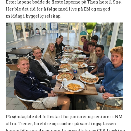
Etter løpene bodde de fleste løperne på Thon hotell Snø.
PERSONVERN
Her ble det tid for å følge med live på EM og en god
INTERNPÅMELDING EVENTOR
middag i hyggelig selskap.
MEDLEMSFORDELER
FORSIKRINGER
SAMARBEIDSPARTNER?
RENT IDRETTSLAG
POLITIATTEST
GRASROTANDELEN
KONTAKTADRESSER
HANDLINGSDOKUMENT
HISTORISK
På søndag ble det fellestart for juniorer og seniorer i NM
ultra. Trener, foreldre og coacher på samlingsplassen
Årsberetninger
kunne følge med gjennom liveresultater og GPS-tracking