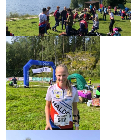
ØSTFOLDSPRINTEN
BYTTEHELGEN
SOMMER-O-SKOLE
HØIÅS NIGHT & DAY CUP
Night&Day 2015/2016
Night & Day 2014/2015
Night & Day 2013/2014
Night & Day 2012/2013
Night & Day 2011/2012
Night & Day 2010/2011
Night 2009/2010
Day 2009/2010