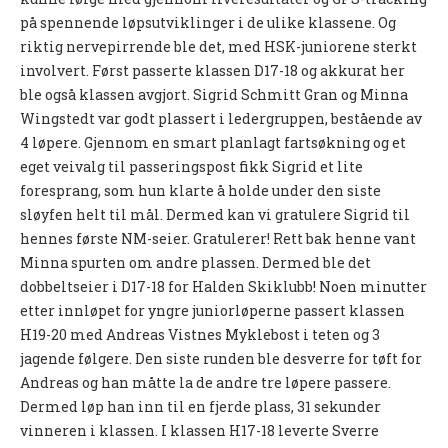
Tiomila "Hall of Fame"
på spennende løpsutviklinger i de ulike klassene. Og
riktig nervepirrende ble det, med HSK-juniorene sterkt
Statistikk Jukola
involvert. Først passerte klassen D17-18 og akkurat her
25-manna
ble også klassen avgjort. Sigrid Schmitt Gran og Minna
Wingstedt var godt plassert i ledergruppen, bestående av
VM Historikk
4 løpere. Gjennom en smart planlagt fartsøkning og et
EM Historikk
eget veivalg til passeringspost fikk Sigrid et lite
foresprang, som hun klarte å holde under den siste
Junior-VM
sløyfen helt til mål. Dermed kan vi gratulere Sigrid til
NM-historikk
hennes første NM-seier. Gratulerer! Rett bak henne vant
Minna spurten om andre plassen. Dermed ble det
Hovedløps-historikk
dobbeltseier i D17-18 for Halden Skiklubb! Noen minutter
WMOC2003
etter innløpet for yngre juniorløperne passert klassen
H19-20 med Andreas Vistnes Myklebost i teten og 3
Jubileumskalender
jagende følgere. Den siste runden ble desverre for tøft for
Grottaprisen
Andreas og han måtte la de andre tre løpere passere.
Dermed løp han inn til en fjerde plass, 31 sekunder
Kynningsrud og Aktivum stipend
vinneren i klassen. I klassen H17-18 leverte Sverre