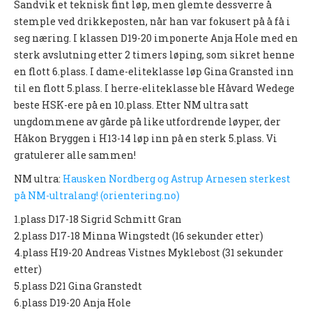
Sandvik et teknisk fint løp, men glemte dessverre å
INTERN KOMMUNIKASJON
stemple ved drikkeposten, når han var fokusert på å få i
LOVER OG REGLER
seg næring. I klassen D19-20 imponerte Anja Hole med en
sterk avslutning etter 2 timers løping, som sikret henne
Startkontingent
en flott 6.plass. I dame-eliteklasse løp Gina Gransted inn
til en flott 5.plass. I herre-eliteklasse ble Håvard Wedege
Politiattest
beste HSK-ere på en 10.plass. Etter NM ultra satt
HSKs lov
ungdommene av gårde på like utfordrende løyper, der
Håkon Bryggen i H13-14 løp inn på en sterk 5.plass. Vi
Retningslinjer mot seksuell trakassering og overgrep i
idretten
gratulerer alle sammen!
NM ultra:
Hausken Nordberg og Astrup Arnesen sterkest
KLUBBTØY
på NM-ultralang! (orientering.no)
ÅRSBERETNINGER
1.plass D17-18 Sigrid Schmitt Gran
2.plass D17-18 Minna Wingstedt (16 sekunder etter)
KART OG LØYPER
4.plass H19-20 Andreas Vistnes Myklebost (31 sekunder
KARTOVERSIKT
etter)
HISTORISK
5.plass D21 Gina Granstedt
6.plass D19-20 Anja Hole
TRAIN IN HALDEN