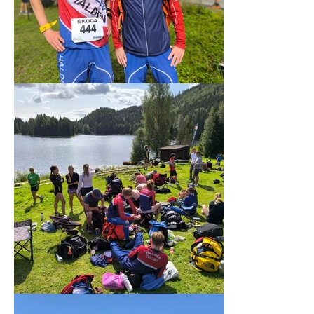
Høiåssuget
Historie
Veteranmesterskapet
HØIÅS
NYHETER
ÅPNINGSTIDER OG LYSLØYPA
UTLEIE
VAKTLISTE
ENGLISH