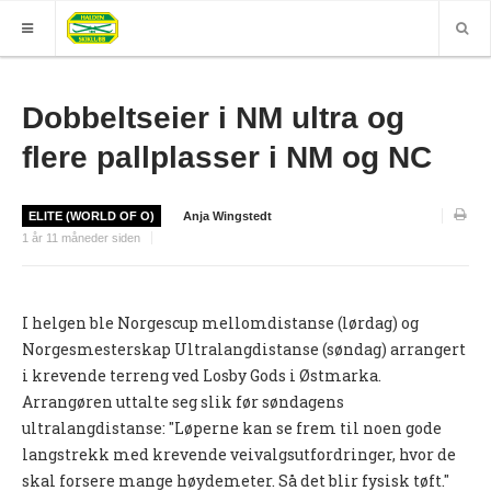
HJEM
Dobbeltseier i NM ultra og
GRUPPER
flere pallplasser i NM og NC
ELITE
ELITE (WORLD OF O)
Anja Wingstedt
Nyheter (World of O)
1 år 11 måneder siden
Nyheter
Sesongplan
I helgen ble Norgescup mellomdistanse (lørdag) og
Norgesmesterskap Ultralangdistanse (søndag) arrangert
Løpe for Halden SK?
i krevende terreng ved Losby Gods i Østmarka.
Løpergruppe
Arrangøren uttalte seg slik før søndagens
ultralangdistanse: "Løperne kan se frem til noen gode
Join Halden?
langstrekk med krevende veivalgsutfordringer, hvor de
Støtteapparat
skal forsere mange høydemeter. Så det blir fysisk tøft."