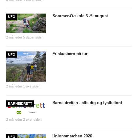
Sommer-O-skole 3.-5. august
UFO
2 måneder 5 dager siden
Friskusbarn på tur
UFO
2 måneder 1 uke siden
Barneidretten - allsidig og lystbetont
BARNEIDRETT
2 måneder 2 uker siden
Unionsmatchen 2026
UFO