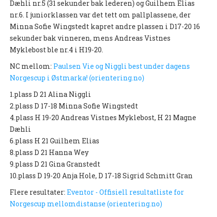
Dæhli nr.5 (31 sekunder bak lederen) og Guilhem Elias
Nyheter og informasjon
nr.6. I juniorklassen var det tett om pallplassene, der
Minna Sofie Wingstedt kapret andre plassen i D17-20 16
Påmeldingsskjema 2026/2027
sekunder bak vinneren, mens Andreas Vistnes
Myklebost ble nr.4 i H19-20.
SKI
NC mellom:
Paulsen Vie og Niggli best under dagens
Nyheter
Norgescup i Østmarka! (orientering.no)
Informasjon
1.plass D 21 Alina Niggli
2.plass D 17-18 Minna Sofie Wingstedt
KLATRING
4.plass H 19-20 Andreas Vistnes Myklebost, H 21 Magne
Dæhli
Nyheter
6.plass H 21 Guilhem Elias
Informasjon
8.plass D 21 Hanna Wey
9.plass D 21 Gina Granstedt
KLUBB
10.plass D 19-20 Anja Hole, D 17-18 Sigrid Schmitt Gran
BLI MEDLEM!
Flere resultater:
Eventor - Offisiell resultatliste for
Norgescup mellomdistanse (orientering.no)
NYHETER