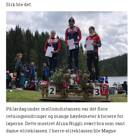
Slik ble det.
UFO (2.-10. KLASSE)
Nyheter
Presentasjon UFO
Ny på o-løp?
Nybegynnerkurs
BREDDE
Ny på o-løp?
Nyheter
SYKKEL
På lørdag under mellomdistansen var det flere
retningsendringer og mange høydemeter å forsere for
Grenserittet
løperne. Dette mestret Alina Niggli svært bra som vant
BARNEIDRETT
dame-eliteklassen. I herre-eliteklassen ble Magne