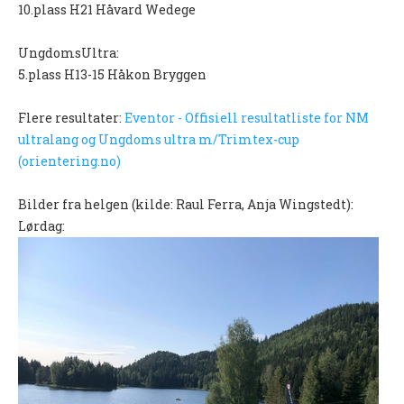
10.plass H21 Håvard Wedege
SKOLEORIENTERING
UngdomsUltra:
TURLØYPER
5.plass H13-15 Håkon Bryggen
KARTARKIV (DOMA)
Flere resultater:
Eventor - Offisiell resultatliste for NM
DYRETRÅKKET
ultralang og Ungdoms ultra m/Trimtex-cup
(orientering.no)
ARRANGEMENT
NYHETER
Bilder fra helgen (kilde: Raul Ferra, Anja Wingstedt):
Lørdag:
NM NATT 2023
HALDEN O-MEETING
GRENSERITTET
TUR-ORIENTERING
STOLPEJAKTEN
TRENINGSLØP