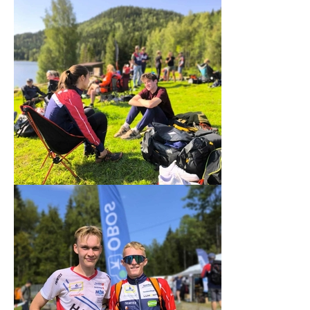
Night 2008/2009
Day 2008/2009
2007/2008
2006/2007
ANDRE/UTGÅTTE ARRANGEMENTER
Unionsmatchen
NM natt 2010
Camp Norway
World Cup 2015
O-NM 2017
Landegrensen
HA-karusellen