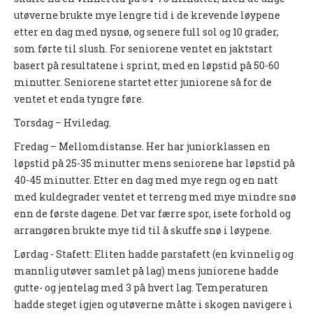
PERSONVERN
utøverne brukte mye lengre tid i de krevende løypene
etter en dag med nysnø, og senere full sol og 10 grader,
INTERNPÅMELDING EVENTOR
som førte til slush. For seniorene ventet en jaktstart
MEDLEMSFORDELER
basert på resultatene i sprint, med en løpstid på 50-60
minutter. Seniorene startet etter juniorene så for de
FORSIKRINGER
ventet et enda tyngre føre.
SAMARBEIDSPARTNER?
Torsdag – Hviledag.
RENT IDRETTSLAG
Fredag – Mellomdistanse. Her har juniorklassen en
løpstid på 25-35 minutter mens seniorene har løpstid på
POLITIATTEST
40-45 minutter. Etter en dag med mye regn og en natt
GRASROTANDELEN
med kuldegrader ventet et terreng med mye mindre snø
enn de første dagene. Det var færre spor, isete forhold og
KONTAKTADRESSER
arrangøren brukte mye tid til å skuffe snø i løypene.
HANDLINGSDOKUMENT
Lørdag - Stafett: Eliten hadde parstafett (en kvinnelig og
HISTORISK
mannlig utøver samlet på lag) mens juniorene hadde
gutte- og jentelag med 3 på hvert lag. Temperaturen
Årsberetninger
hadde steget igjen og utøverne måtte i skogen navigere i