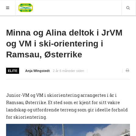
HJEM
Minna og Alina deltok i JrVM
GRUPPER
og VM i ski-orientering i
ELITE
Ramsau, Østerrike
Nyheter (World of O)
ELITE
Anja Wingstedt
2 år 6 måneder siden
Nyheter
Sesongplan
Junior-VM og VM i skiorientering arrangertes i år i
Løpe for Halden SK?
Ramsau, Østerrike. Et sted som er kjent for sitt vakre
Løpergruppe
landskap og utfordrende terreng som gir ideelle forhold
for skiorientering.
Join Halden?
Støtteapparat