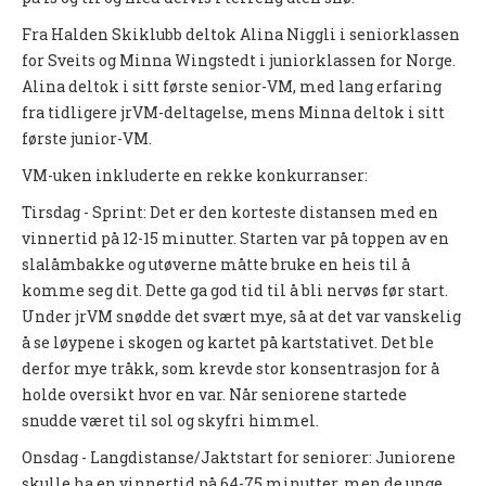
Nyheter og informasjon
Fra Halden Skiklubb deltok Alina Niggli i seniorklassen
for Sveits og Minna Wingstedt i juniorklassen for Norge.
Påmeldingsskjema 2026/2027
Alina deltok i sitt første senior-VM, med lang erfaring
fra tidligere jrVM-deltagelse, mens Minna deltok i sitt
SKI
første junior-VM.
Nyheter
VM-uken inkluderte en rekke konkurranser:
Informasjon
Tirsdag - Sprint: Det er den korteste distansen med en
vinnertid på 12-15 minutter. Starten var på toppen av en
KLATRING
slalåmbakke og utøverne måtte bruke en heis til å
komme seg dit. Dette ga god tid til å bli nervøs før start.
Nyheter
Under jrVM snødde det svært mye, så at det var vanskelig
Informasjon
å se løypene i skogen og kartet på kartstativet. Det ble
derfor mye tråkk, som krevde stor konsentrasjon for å
KLUBB
holde oversikt hvor en var. Når seniorene startede
snudde været til sol og skyfri himmel.
BLI MEDLEM!
Onsdag - Langdistanse/Jaktstart for seniorer: Juniorene
NYHETER
skulle ha en vinnertid på 64-75 minutter, men de unge