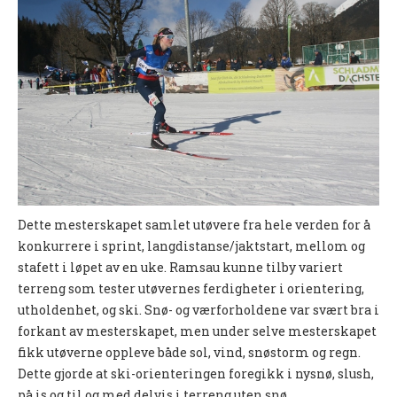
UFO (2.-10. KLASSE)
Nyheter
Presentasjon UFO
Ny på o-løp?
Nybegynnerkurs
BREDDE
Dette mesterskapet samlet utøvere fra hele verden for å
Ny på o-løp?
konkurrere i sprint, langdistanse/jaktstart, mellom og
Nyheter
stafett i løpet av en uke. Ramsau kunne tilby variert
terreng som tester utøvernes ferdigheter i orientering,
SYKKEL
utholdenhet, og ski. Snø- og værforholdene var svært bra i
forkant av mesterskapet, men under selve mesterskapet
Grenserittet
fikk utøverne oppleve både sol, vind, snøstorm og regn.
Dette gjorde at ski-orienteringen foregikk i nysnø, slush,
BARNEIDRETT
på is og til og med delvis i terreng uten snø.