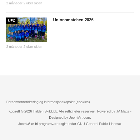
2 måneder 2 uker siden
Unionsmatchen 2026
UFO
2 måneder 2 uker siden
Personvernerklæring og informasjonskapsler (cookies)
Kopirett © 2026 Halden Skiklubb. Alle rettigheter reservert. Powered by
JA Magz
-
Designed by JoomlArt.com.
Joomla!
er fri programvare utgitt under
GNU General Public License.