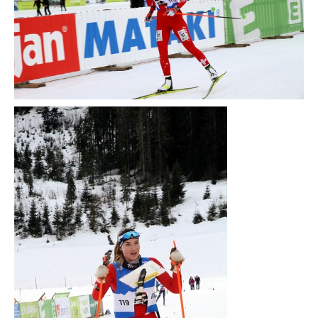
SKOLEORIENTERING
TURLØYPER
KARTARKIV (DOMA)
DYRETRÅKKET
ARRANGEMENT
NYHETER
NM NATT 2023
HALDEN O-MEETING
GRENSERITTET
TUR-ORIENTERING
STOLPEJAKTEN
TRENINGSLØP