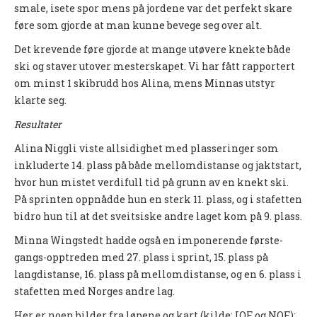
smale, isete spor mens på jordene var det perfekt skare
Tiomila "Hall of Fame"
føre som gjorde at man kunne bevege seg over alt.
Statistikk Jukola
Det krevende føre gjorde at mange utøvere knekte både
25-manna
ski og staver utover mesterskapet. Vi har fått rapportert
om minst 1 skibrudd hos Alina, mens Minnas utstyr
VM Historikk
klarte seg.
EM Historikk
Resultater
Junior-VM
Alina Niggli viste allsidighet med plasseringer som
inkluderte 14. plass på både mellomdistanse og jaktstart,
NM-historikk
hvor hun mistet verdifull tid på grunn av en knekt ski.
Hovedløps-historikk
På sprinten oppnådde hun en sterk 11. plass, og i stafetten
bidro hun til at det sveitsiske andre laget kom på 9. plass.
WMOC2003
Minna Wingstedt hadde også en imponerende første-
Jubileumskalender
gangs-opptreden med 27. plass i sprint, 15. plass på
Grottaprisen
langdistanse, 16. plass på mellomdistanse, og en 6. plass i
stafetten med Norges andre lag.
Kynningsrud og Aktivum stipend
Her er noen bilder fra løpene og kart (kilde: IOF og NOF):