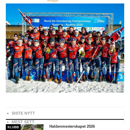
Høiåssuget
Historie
Veteranmesterskapet
HØIÅS
NYHETER
ÅPNINGSTIDER OG LYSLØYPA
UTLEIE
VAKTLISTE
ENGLISH
SISTE NYTT
MEST SETT
Haldenmesterskapet 2026
KLUBB