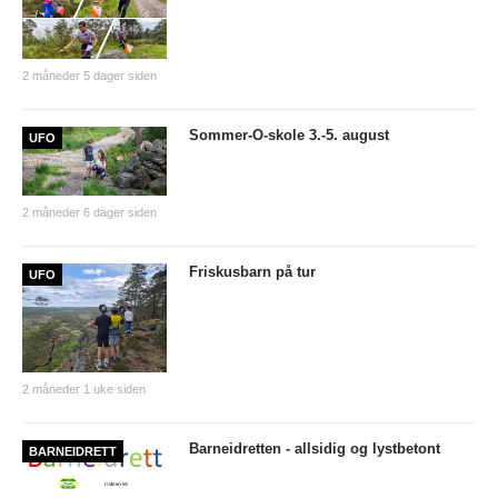
2 måneder 5 dager siden
Sommer-O-skole 3.-5. august
UFO
2 måneder 6 dager siden
Friskusbarn på tur
UFO
2 måneder 1 uke siden
Barneidretten - allsidig og lystbetont
BARNEIDRETT