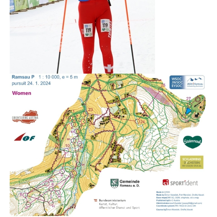
ØSTFOLDSPRINTEN
BYTTEHELGEN
SOMMER-O-SKOLE
HØIÅS NIGHT & DAY CUP
Night&Day 2015/2016
Night & Day 2014/2015
Night & Day 2013/2014
Night & Day 2012/2013
Night & Day 2011/2012
Night & Day 2010/2011
Night 2009/2010
Day 2009/2010