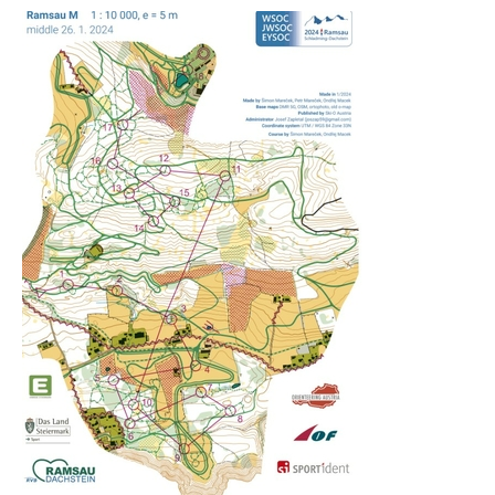
Night 2008/2009
Day 2008/2009
2007/2008
2006/2007
ANDRE/UTGÅTTE ARRANGEMENTER
Unionsmatchen
NM natt 2010
Camp Norway
World Cup 2015
O-NM 2017
Landegrensen
HA-karusellen