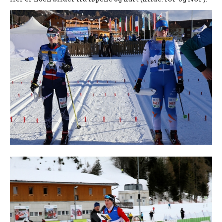
INTERN KOMMUNIKASJON
LOVER OG REGLER
Startkontingent
Politiattest
HSKs lov
Retningslinjer mot seksuell trakassering og overgrep i
idretten
KLUBBTØY
ÅRSBERETNINGER
KART OG LØYPER
KARTOVERSIKT
HISTORISK
TRAIN IN HALDEN