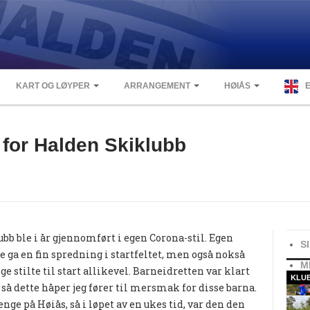
KART OG LØYPER
ARRANGEMENT
HØIÅS
for Halden Skiklubb
b ble i år gjennomført i egen Corona-stil. Egen
S
e ga en fin spredning i startfeltet, men også nokså
M
e stilte til start allikevel. Barneidretten var klart
KLU
, så dette håper jeg fører til mersmak for disse barna.
ge på Høiås, så i løpet av en ukes tid, var den den