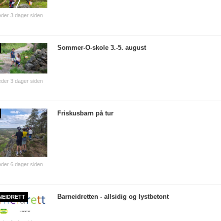
der 3 dager siden
Sommer-O-skole 3.-5. august
der 3 dager siden
Friskusbarn på tur
der 6 dager siden
Barneidretten - allsidig og lystbetont
NEIDRETT