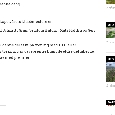
denne gang.
2 måne
kapet, årets klubbmestere er:
UFO
d Schmitt Gran, Vendula Haldin, Mats Haldin og Geir
2 måne
e, denne deles ut på trening med UFO eller
 en trekning av gavepremie blant de eldre deltakerne,
k av med premien.
UFO
2 måne
BAR