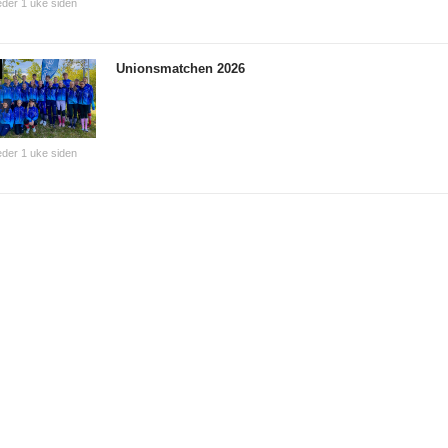
der 1 uke siden
Unionsmatchen 2026
der 1 uke siden