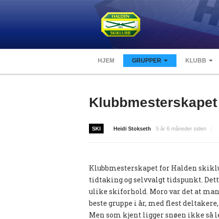
HJEM
GRUPPER
KLUBB
Klubbmesterskapet 
SKI
Heidi Stokseth
5 år 6 måneder siden
Klubbmesterskapet for Halden skiklub
tidtaking og selvvalgt tidspunkt. Dett
ulike skiforhold. Moro var det at mang
beste gruppe i år, med flest deltakere
Men som kjent ligger snøen ikke så len