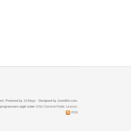
rvert. Powered by
JA Magz
- Designed by JoomlArt.com.
i programvare utgitt under
GNU General Public License.
RSS