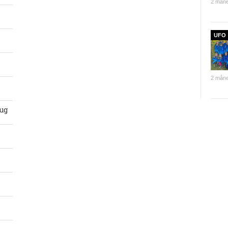
2 måne
UFO
2 måne
ug