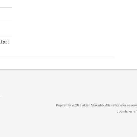
ført
)
Kopirett © 2026 Halden Skiklubb. Alle rettigheter rese
Joomla!
er fr