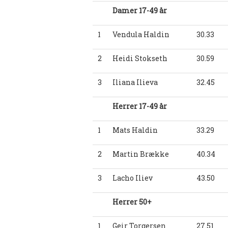
Damer 17-49 år
1
Vendula Haldin
30.33
2
Heidi Stokseth
30.59
3
Iliana Ilieva
32.45
Herrer 17-49 år
1
Mats Haldin
33.29
2
Martin Brække
40.34
3
Lacho Iliev
43.50
Herrer 50+
1
Geir Torgersen
27.51