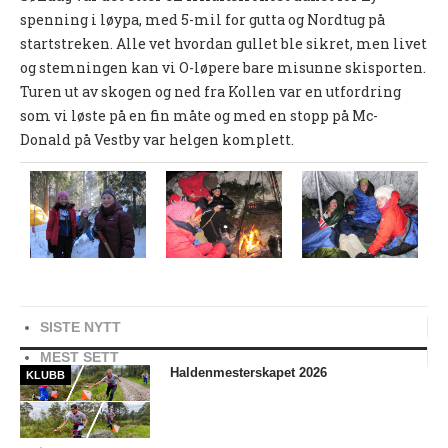
spenning i løypa, med 5-mil for gutta og Nordtug på
UFO (2.-10. KLASSE)
startstreken. Alle vet hvordan gullet ble sikret, men livet
og stemningen kan vi O-løpere bare misunne skisporten.
Nyheter
Turen ut av skogen og ned fra Kollen var en utfordring
Presentasjon UFO
som vi løste på en fin måte og med en stopp på Mc-
Donald på Vestby var helgen komplett.
Ny på o-løp?
Nybegynnerkurs
BREDDE
Ny på o-løp?
Nyheter
SISTE NYTT
SYKKEL
MEST SETT
Haldenmesterskapet 2026
KLUBB
Grenserittet
BARNEIDRETT