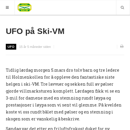
HJEM
UFO på Ski-VM
GRUPPER
UFO
15 år 5 måneder siden
ELITE
Nyheter (World of O)
Tidlig lørdag morgen 5.mars dro tolv barn og tre ledere
Nyheter
til Holmenkollen for å oppleve den fantastiske siste
Sesongplan
helgen i ski-VM. Tre lavvuer og sekken full av pølser
gjorde villmarksturen komplett. Lørdagen fikk vi se en
Løpe for Halden SK?
3-mil for damene med en stemning rundt løypa og
Løpergruppe
prestasjoner i løypa som vi sent vil glemme. På kvelden
koste vi oss rundt bålet med pølser og en stemning i
Join Halden?
skogen som er vanskelig å beskrive.
Støtteapparat
Søndag var det etter en friluftsfrokost duket for ny