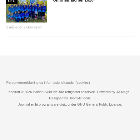
Unionsmatchen 2026
UFO
PERSONVERN
INTERNPÅMELDING EVENTOR
MEDLEMSFORDELER
2 måneder 2 uker siden
FORSIKRINGER
SAMARBEIDSPARTNER?
RENT IDRETTSLAG
POLITIATTEST
Personvernerklæring og informasjonskapsler (cookies)
GRASROTANDELEN
Kopirett © 2026 Halden Skiklubb. Alle rettigheter reservert. Powered by
JA Magz
-
KONTAKTADRESSER
Designed by JoomlArt.com.
Joomla!
er fri programvare utgitt under
GNU General Public License.
HANDLINGSDOKUMENT
HISTORISK
Årsberetninger