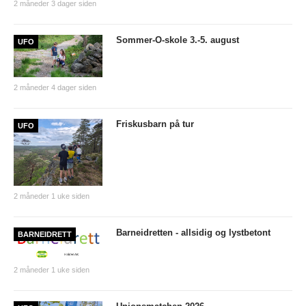
2 måneder 3 dager siden
Nyheter og informasjon
Sommer-O-skole 3.-5. august
Påmeldingsskjema 2026/2027
UFO
SKI
2 måneder 4 dager siden
Nyheter
Friskusbarn på tur
Informasjon
UFO
KLATRING
Nyheter
2 måneder 1 uke siden
Informasjon
Barneidretten - allsidig og lystbetont
BARNEIDRETT
KLUBB
BLI MEDLEM!
2 måneder 1 uke siden
NYHETER