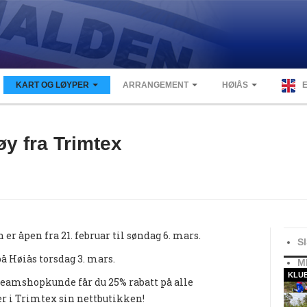
KART OG LØYPER
ARRANGEMENT
HØIÅS
øy fra Trimtex
er åpen fra 21. februar til søndag 6. mars.
S
å Høiås torsdag 3. mars.
M
KLU
amshopkunde får du 25% rabatt på alle
r i Trimtex sin nettbutikken!