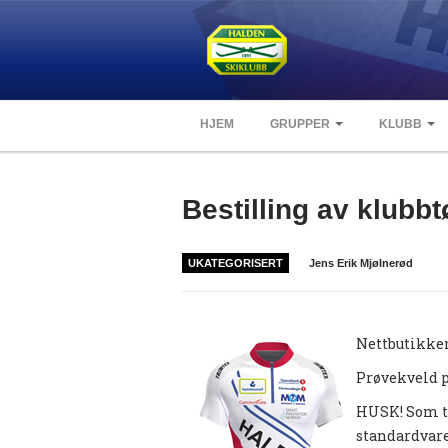
HJEM
GRUPPER
KLUBB
Bestilling av klubbt
UKATEGORISERT
Jens Erik Mjølnerød
Nettbutikken 
Prøvekveld p
HUSK! Som te
standardvare