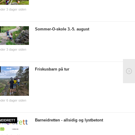
der 3 dager siden
Sommer-O-skole 3.-5. august
der 3 dager siden
Friskusbarn på tur
der 6 dager siden
Barneidretten - allsidig og lystbetont
NEIDRETT