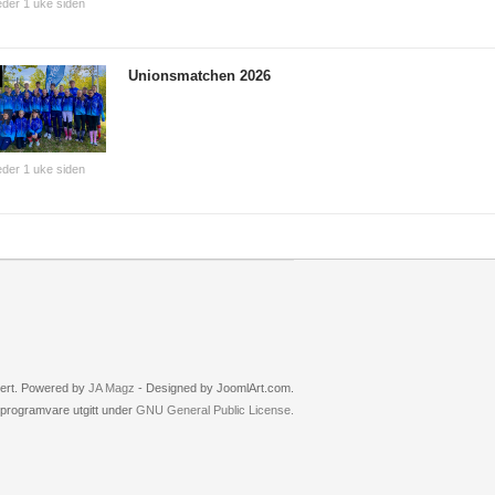
der 1 uke siden
Unionsmatchen 2026
der 1 uke siden
rvert. Powered by
JA Magz
- Designed by JoomlArt.com.
i programvare utgitt under
GNU General Public License.