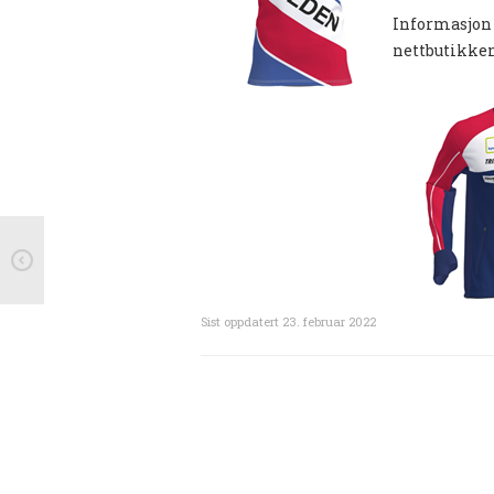
Informasjon 
nettbutikken
Sist oppdatert
23. februar 2022