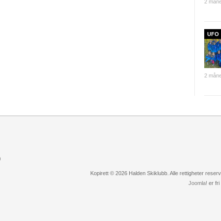
2 måne
UFO
2 måne
)
Kopirett © 2026 Halden Skiklubb. Alle rettigheter rese
Joomla!
er fr