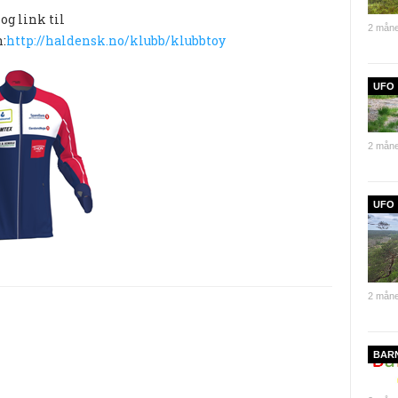
og link til
2 måne
:
http://haldensk.no/klubb/klubbtoy
UFO
2 måne
UFO
2 måne
BAR