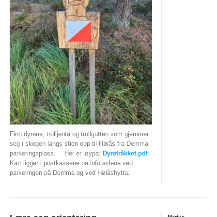
INTERN KOMMUNIKASJON
LOVER OG REGLER
Startkontingent
Politiattest
HSKs lov
Retningslinjer mot seksuell trakassering og overgrep i
idretten
KLUBBTØY
Finn dyrene, trolljenta og trollgutten som gjemmer
seg i skogen langs stien opp til Høiås fra Demma
ÅRSBERETNINGER
parkeringsplass.
Her er løypa:
Dyretråkket.pdf
Kart ligger i postkassene på infotavlene ved
KART OG LØYPER
parkeringen på Demma og ved Høiåshytta.
KARTOVERSIKT
HISTORISK
TRAIN IN HALDEN
Marius