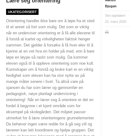
Lære seg orientering
Bjugan
SKOLEORIENTERING
UKATEGORISERT
Sist oppdatert
Orientering handler ikke bare om å løpe fra et sted
TURLØYPER
22. mars 2020
til et annet så fort som mulig. Det som er viktig
KARTARKIV (DOMA)
når en underviser orientering er å få alle elevene til
å forstå at kartet og virkeligheten faktisk henger
DYRETRÅKKET
sammen. Det gjelder å forsøke å få hver elev til å
kjenne at en vet hva en holder på med, enn å bare
ARRANGEMENT
løpe en løype så raskt som mulig. Da kommer
eleven også til å oppleve orientering som noe kult.
NYHETER
Kunnskaper om å forstå og bruke kart er en viktig
ferdighet som eleven kan ha stor nytte av på
NM NATT 2023
mange måter senere i livet. Ta altså vare på
sjansen du har som lærer og gjennomfør en
HALDEN O-MEETING
pedagogisk, nøye planlagt undervisning i
orientering!
Når en lærer seg å orientere er det en
GRENSERITTET
fordel å begynne i et kjent område som for
TUR-ORIENTERING
eksempel på skolegården. Det miljøet passer
utmerket for å lære orienteringens grunnelementer.
STOLPEJAKTEN
Da behøver ingen være redde for å gå seg vill og
læreren kan lett koordinere og hjelpe gruppen. Det
TRENINGSLØP