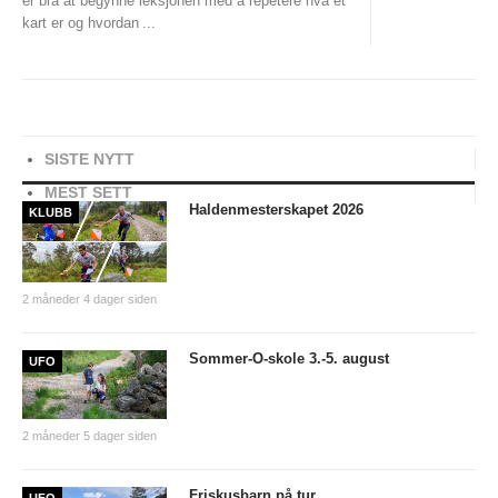
er bra at begynne leksjonen med å repetere hva et
kart er og hvordan
...
ØSTFOLDSPRINTEN
BYTTEHELGEN
SOMMER-O-SKOLE
HØIÅS NIGHT & DAY CUP
SISTE NYTT
MEST SETT
Night&Day 2015/2016
Haldenmesterskapet 2026
KLUBB
Night & Day 2014/2015
Night & Day 2013/2014
2 måneder 4 dager siden
Night & Day 2012/2013
Sommer-O-skole 3.-5. august
UFO
Night & Day 2011/2012
Night & Day 2010/2011
2 måneder 5 dager siden
Night 2009/2010
Day 2009/2010
Friskusbarn på tur