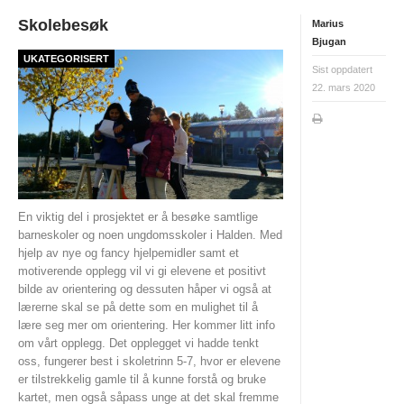
PERSONVERN
Skolebesøk
Marius
Bjugan
INTERNPÅMELDING EVENTOR
UKATEGORISERT
Sist oppdatert
MEDLEMSFORDELER
22. mars 2020
FORSIKRINGER
SAMARBEIDSPARTNER?
RENT IDRETTSLAG
POLITIATTEST
En viktig del i prosjektet er å besøke samtlige
barneskoler og noen ungdomsskoler i Halden. Med
GRASROTANDELEN
hjelp av nye og fancy hjelpemidler samt et
motiverende opplegg vil vi gi elevene et positivt
KONTAKTADRESSER
bilde av orientering og dessuten håper vi også at
lærerne skal se på dette som en mulighet til å
HANDLINGSDOKUMENT
lære seg mer om orientering. Her kommer litt info
om vårt opplegg. Det opplegget vi hadde tenkt
HISTORISK
oss, fungerer best i skoletrinn 5-7, hvor er elevene
er tilstrekkelig gamle til å kunne forstå og bruke
Årsberetninger
kartet, men også såpass unge at det skal fremme