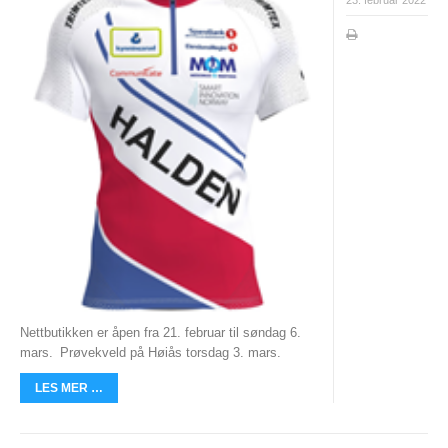
Nyheter og informasjon
Påmeldingsskjema 2026/2027
SKI
Nyheter
Informasjon
KLATRING
Nyheter
Informasjon
Nettbutikken er åpen fra 21. februar til søndag 6.
mars.
Prøvekveld på Høiås torsdag 3. mars.
KLUBB
BLI MEDLEM!
LES MER …
NYHETER