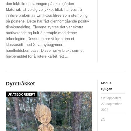
den lekfulle opplæringen på skolegården
Tiomila "Hall of Fame"
Material:
Et veldig vellykket tiltak har vært å
innføre bruken av Emit-touchfree som stempling
Statistikk Jukola
på postene. Dette har fått gjennomgående positiv
25-manna
tilbakemelding. Elevene syntes det var ekstra
motiverende og kult å stemple med denne
VM Historikk
teknologien. Dessuten har vi kjøpt inn et
klassesett med Silva nybegynner-
EM Historikk
håndleddskompass. Disse har vi brukt som et
hjelpemiddel for å rotere kartet rett
...
Junior-VM
NM-historikk
Hovedløps-historikk
Dyretråkket
Marius
Bjugan
WMOC2003
UKATEGORISERT
Sist oppdatert
Jubileumskalender
27. september
2024
Grottaprisen
Kynningsrud og Aktivum stipend