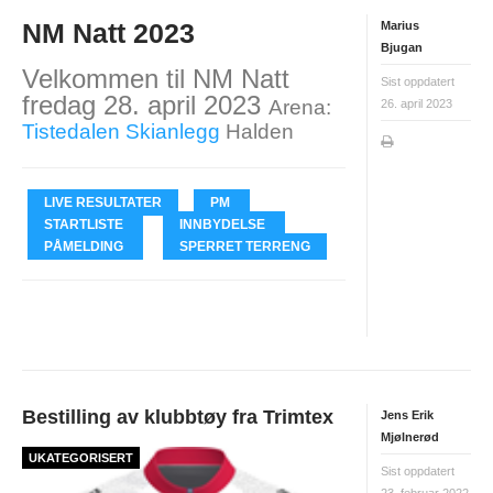
UFO (2.-10. KLASSE)
NM Natt 2023
Marius
Bjugan
Velkommen til
NM Natt
Nyheter
Sist oppdatert
fredag 28. april 2023
Arena:
26. april 2023
Presentasjon UFO
Tistedalen Skianlegg
Halden
Ny på o-løp?
Nybegynnerkurs
LIVE RESULTATER
PM
STARTLISTE
INNBYDELSE
BREDDE
PÅMELDING
SPERRET TERRENG
Ny på o-løp?
Nyheter
SYKKEL
Bestilling av klubbtøy fra Trimtex
Jens Erik
Grenserittet
Mjølnerød
UKATEGORISERT
BARNEIDRETT
Sist oppdatert
23. februar 2022