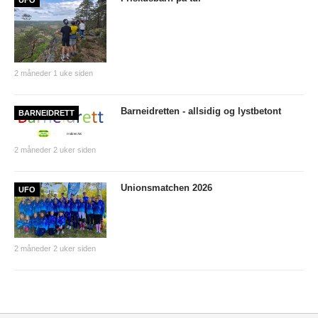
UFO
Night 2008/2009
Day 2008/2009
2007/2008
2 måneder 1 uke siden
2006/2007
Barneidretten - allsidig og lystbetont
BARNEIDRETT
ANDRE/UTGÅTTE ARRANGEMENTER
2 måneder 2 uker siden
Unionsmatchen
NM natt 2010
Unionsmatchen 2026
UFO
Camp Norway
World Cup 2015
2 måneder 2 uker siden
O-NM 2017
Landegrensen
HA-karusellen