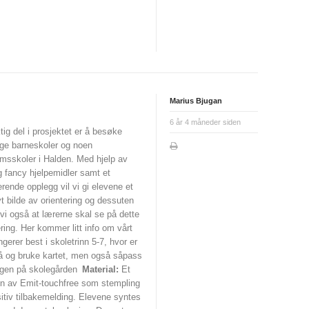
Marius Bjugan
6 år 4 måneder siden
tig del i prosjektet er å besøke
ige barneskoler og noen
msskoler i Halden. Med hjelp av
 fancy hjelpemidler samt et
rende opplegg vil vi gi elevene et
vt bilde av orientering og dessuten
vi også at lærerne skal se på dette
ring. Her kommer litt info om vårt
gerer best i skoletrinn 5-7, hvor er
stå og bruke kartet, men også såpass
ngen på skolegården
Material:
Et
uken av Emit-touchfree som stempling
itiv tilbakemelding. Elevene syntes