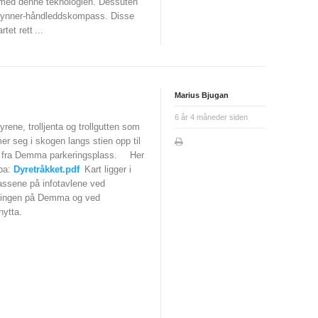
e med denne teknologien. Dessuten
begynner-håndleddskompass. Disse
rtet rett
...
Marius Bjugan
6 år 4 måneder siden
yrene, trolljenta og trollgutten som
r seg i skogen langs stien opp til
 fra Demma parkeringsplass.
Her
ypa:
Dyretråkket.pdf
Kart ligger i
assene på infotavlene ved
ringen på Demma og ved
hytta.