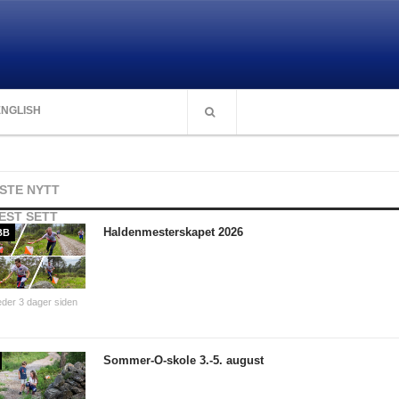
ENGLISH
ISTE NYTT
EST SETT
Haldenmesterskapet 2026
BB
der 3 dager siden
Sommer-O-skole 3.-5. august