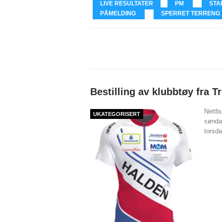
LIVE RESULTATER
PM
STA
PÅMELDING
SPERRET TERRENG
Bestilling av klubbtøy fra T
Nettbu
UKATEGORISERT
sønda
torsda