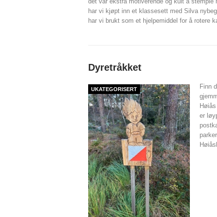
det var ekstra motiverende og kult å stempl
har vi kjøpt inn et klassesett med Silva ny
har vi brukt som et hjelpemiddel for å rotere ka
Dyretråkket
Finn d
UKATEGORISERT
gjemme
Høiås
er lø
postk
parke
Høiås