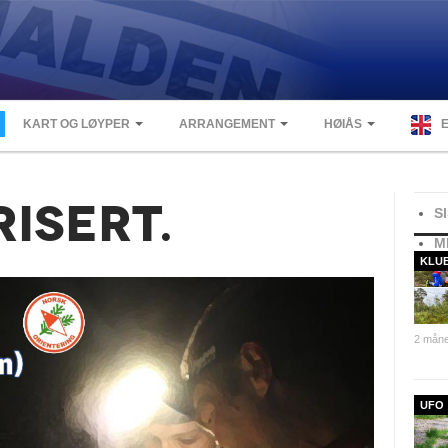
KART OG LØYPER
ARRANGEMENT
HØIÅS
ISERT
S
M
KLU
2 måne
UFO