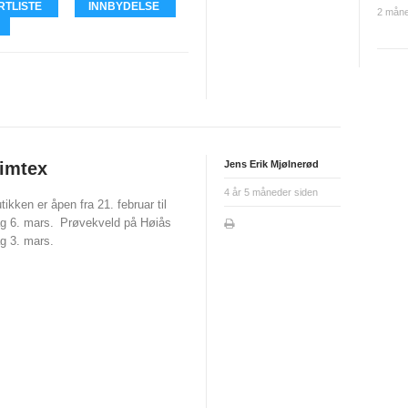
RTLISTE
INNBYDELSE
2 måne
rimtex
Jens Erik Mjølnerød
4 år 5 måneder siden
tikken er åpen fra 21. februar til
g 6. mars.
Prøvekveld på Høiås
g 3. mars.