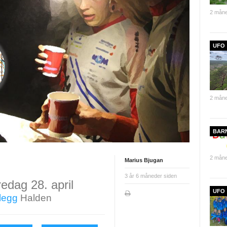
2 måne
UFO
2 måne
BAR
2 måne
Marius Bjugan
3 år 6 måneder siden
redag 28. april
UFO
legg
Halden