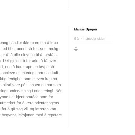
Marius Bjugan
6 år 4 måneder siden
ering handler ikke bare om å løpe
 sted til et annet så fort som mulig.
er å få alle elevene til å forstå at
. Det gjelder å forsøke å få hver
ed, enn å bare løpe en løype så
 oppleve orientering som noe kult.
ktig ferdighet som eleven kan ha
Ta altså vare på sjansen du har som
agt undervisning i orientering!
Når
gynne i et kjent område som for
utmerket for å lære orienteringens
for å gå seg vill og læreren kan
 at begynne leksjonen med å repetere