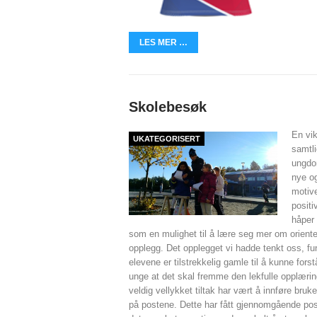
LES MER …
Skolebesøk
En vik
UKATEGORISERT
samtl
ungdo
nye og
motive
positi
håper 
som en mulighet til å lære seg mer om oriente
opplegg. Det opplegget vi hadde tenkt oss, fun
elevene er tilstrekkelig gamle til å kunne for
unge at det skal fremme den lekfulle opplæri
veldig vellykket tiltak har vært å innføre br
på postene. Dette har fått gjennomgående pos