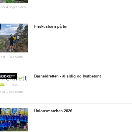
der 4 dager siden
Friskusbarn på tur
der 1 uke siden
Barneidretten - allsidig og lystbetont
NEIDRETT
der 1 uke siden
Unionsmatchen 2026