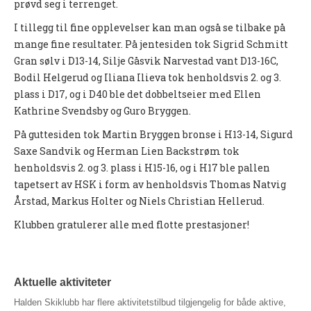
prøvd seg i terrenget.
Nyheter og informasjon
I tillegg til fine opplevelser kan man også se tilbake på
mange fine resultater. På jentesiden tok Sigrid Schmitt
Påmeldingsskjema 2026/2027
Gran sølv i D13-14, Silje Gåsvik Narvestad vant D13-16C,
SKI
Bodil Helgerud og Iliana Ilieva tok henholdsvis 2. og 3.
plass i D17, og i D40 ble det dobbeltseier med Ellen
Nyheter
Kathrine Svendsby og Guro Bryggen.
Informasjon
På guttesiden tok Martin Bryggen bronse i H13-14, Sigurd
Saxe Sandvik og Herman Lien Backstrøm tok
KLATRING
henholdsvis 2. og 3. plass i H15-16, og i H17 ble pallen
tapetsert av HSK i form av henholdsvis Thomas Natvig
Nyheter
Årstad, Markus Holter og Niels Christian Hellerud.
Informasjon
Klubben gratulerer alle med flotte prestasjoner!
KLUBB
BLI MEDLEM!
Aktuelle aktiviteter
NYHETER
Halden Skiklubb har flere aktivitetstilbud tilgjengelig for både aktive,