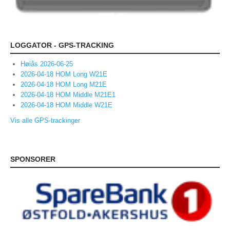
INTERN KOMMUNIKASJON
LOVER OG REGLER
LOGGATOR - GPS-TRACKING
Startkontingent
Høiås 2026-06-25
Politiattest
2026-04-18 HOM Long W21E
HSKs lov
2026-04-18 HOM Long M21E
2026-04-18 HOM Middle M21E1
Retningslinjer mot seksuell trakassering og overgrep i
2026-04-18 HOM Middle W21E
idretten
Vis alle GPS-trackinger
KLUBBTØY
ÅRSBERETNINGER
SPONSORER
KART OG LØYPER
KARTOVERSIKT
HISTORISK
TRAIN IN HALDEN