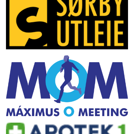
ØSTFOLDSPRINTEN
BYTTEHELGEN
SOMMER-O-SKOLE
HØIÅS NIGHT & DAY CUP
Night&Day 2015/2016
Night & Day 2014/2015
Night & Day 2013/2014
Night & Day 2012/2013
Night & Day 2011/2012
Night & Day 2010/2011
Night 2009/2010
Day 2009/2010