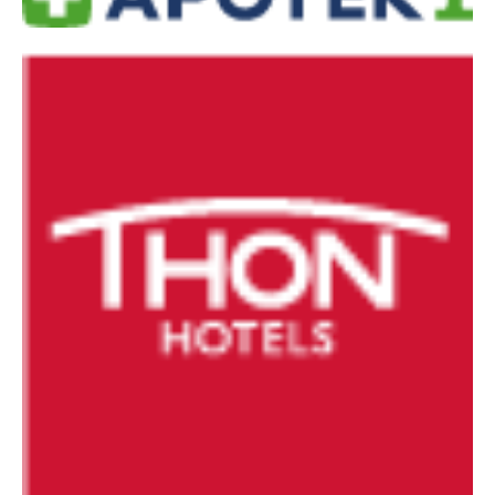
Night 2008/2009
Day 2008/2009
2007/2008
2006/2007
ANDRE/UTGÅTTE ARRANGEMENTER
Unionsmatchen
NM natt 2010
Camp Norway
World Cup 2015
O-NM 2017
Landegrensen
HA-karusellen