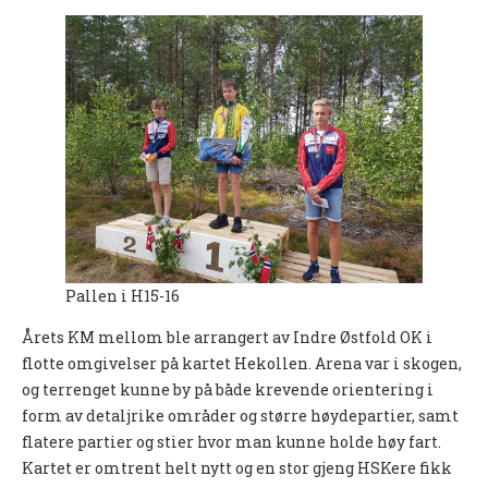
UFO (2.-10. KLASSE)
Nyheter
Presentasjon UFO
Ny på o-løp?
Nybegynnerkurs
BREDDE
Ny på o-løp?
Pallen i H15-16
Nyheter
Årets KM mellom ble arrangert av Indre Østfold OK i
flotte omgivelser på kartet Hekollen. Arena var i skogen,
SYKKEL
og terrenget kunne by på både krevende orientering i
form av detaljrike områder og større høydepartier, samt
Grenserittet
flatere partier og stier hvor man kunne holde høy fart.
Kartet er omtrent helt nytt og en stor gjeng HSKere fikk
BARNEIDRETT