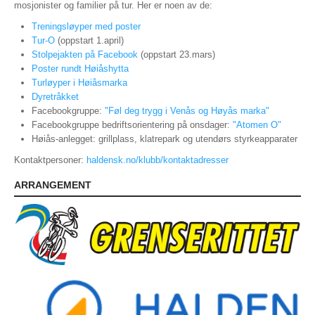
mosjonister og familier på tur. Her er noen av de:
PERSONVERN
Treningsløyper med poster
INTERNPÅMELDING EVENTOR
Tur-O
(oppstart 1.april)
Stolpejakten på Facebook
(oppstart 23.mars)
MEDLEMSFORDELER
Poster rundt Høiåshytta
Turløyper i Høiåsmarka
FORSIKRINGER
Dyretråkket
Facebookgruppe:
"Føl deg trygg i Venås og Høyås marka"
SAMARBEIDSPARTNER?
Facebookgruppe bedriftsorientering på onsdager:
"Atomen O"
Høiås-anlegget: grillplass, klatrepark og utendørs styrkeapparater
RENT IDRETTSLAG
Kontaktpersoner:
haldensk.no/klubb/kontaktadresser
POLITIATTEST
ARRANGEMENT
GRASROTANDELEN
KONTAKTADRESSER
HANDLINGSDOKUMENT
HISTORISK
Årsberetninger