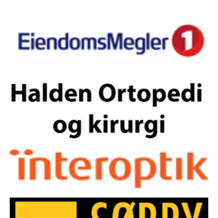
SKOLEORIENTERING
TURLØYPER
KARTARKIV (DOMA)
DYRETRÅKKET
ARRANGEMENT
NYHETER
NM NATT 2023
HALDEN O-MEETING
GRENSERITTET
TUR-ORIENTERING
STOLPEJAKTEN
TRENINGSLØP