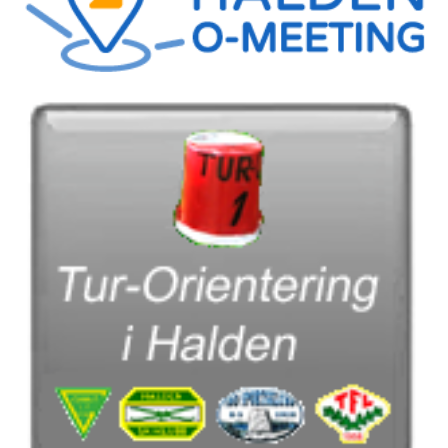
Tiomila "Hall of Fame"
Statistikk Jukola
25-manna
VM Historikk
EM Historikk
Junior-VM
NM-historikk
Hovedløps-historikk
WMOC2003
Jubileumskalender
Grottaprisen
Kynningsrud og Aktivum stipend