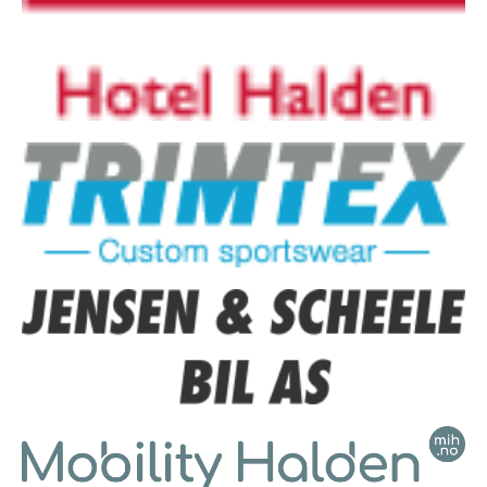
Høiåssuget
Historie
Veteranmesterskapet
HØIÅS
NYHETER
ÅPNINGSTIDER OG LYSLØYPA
UTLEIE
VAKTLISTE
ENGLISH