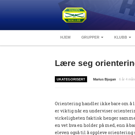
HJEM
GRUPPER
KLUBB
Lære seg orienteri
UKATEGORISERT
Marius Bjugan
6 år 4 mån
Orientering handler ikke bare om å lø
er viktig når en underviser orientering
virkeligheten faktisk henger sammen. 
en vet hva en holder på med, enn å b
eleven også til å oppleve orientering