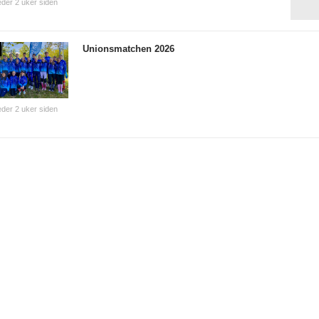
der 2 uker siden
Unionsmatchen 2026
der 2 uker siden