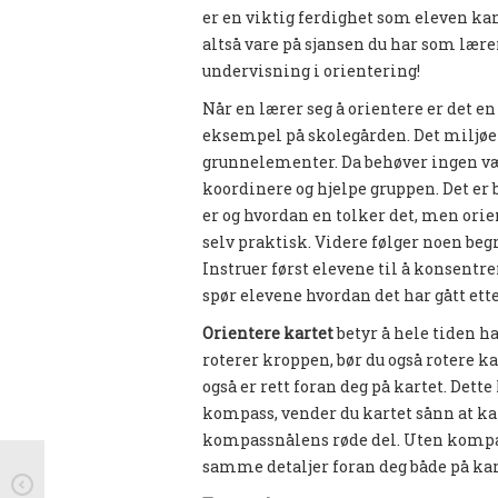
er en viktig ferdighet som eleven kan
altså vare på sjansen du har som lær
undervisning i orientering!
Når en lærer seg å orientere er det e
eksempel på skolegården. Det miljøet
grunnelementer. Da behøver ingen være
koordinere og hjelpe gruppen. Det er 
er og hvordan en tolker det, men orie
selv praktisk. Videre følger noen begr
Instruer først elevene til å konsentr
spør elevene hvordan det har gått etter
Orientere kartet
betyr å hele tiden ha
roterer kroppen, bør du også rotere ka
også er rett foran deg på kartet. Dett
kompass, vender du kartet sånn at k
kompassnålens røde del. Uten kompas
samme detaljer foran deg både på kart