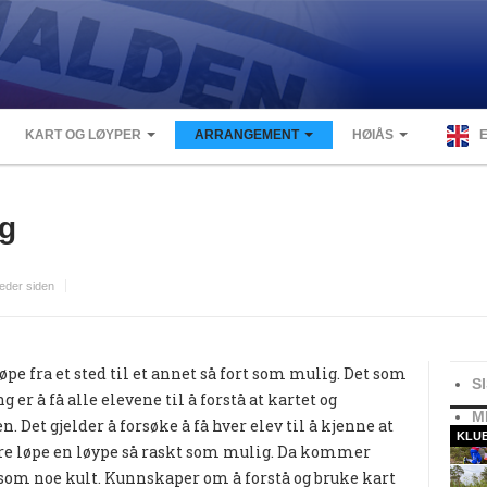
KART OG LØYPER
ARRANGEMENT
HØIÅS
ng
eder siden
pe fra et sted til et annet så fort som mulig. Det som
S
 er å få alle elevene til å forstå at kartet og
M
Det gjelder å forsøke å få hver elev til å kjenne at
KLU
are løpe en løype så raskt som mulig. Da kommer
 som noe kult. Kunnskaper om å forstå og bruke kart