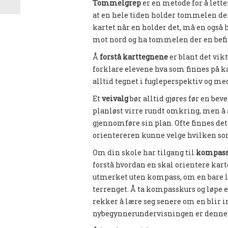
Tommelgrep
er en metode for å lett
at en hele tiden holder tommelen der 
kartet når en holder det, må en også h
mot nord og ha tommelen der en befi
Å
forstå karttegnene
er blant det vik
forklare elevene hva som finnes på ka
alltid tegnet i fugleperspektiv og me
Et
veivalg
bør alltid gjøres før en bev
planløst virre rundt omkring, men å a
gjennomføre sin plan. Ofte finnes det 
orientereren kunne velge hvilken som
Om din skole har tilgang til
kompas
forstå hvordan en skal orientere kart
utmerket uten kompass, om en bare lær
terrenget. Å ta kompasskurs og løpe el
rekker å lære seg senere om en blir in
nybegynnerundervisningen er denne 