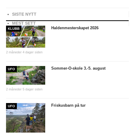
UFO (2.-10. KLASSE)
SISTE NYTT
Nyheter
MEST SETT
Haldenmesterskapet 2026
KLUBB
Presentasjon UFO
Ny på o-løp?
Nybegynnerkurs
2 måneder 4 dager siden
BREDDE
Sommer-O-skole 3.-5. august
UFO
Ny på o-løp?
Nyheter
2 måneder 5 dager siden
SYKKEL
Friskusbarn på tur
UFO
Grenserittet
BARNEIDRETT