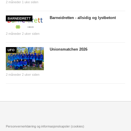
2 måneder 1 uke siden
Nyheter og informasjon
Barneidretten - allsidig og lystbetont
Påmeldingsskjema 2026/2027
BARNEIDRETT
SKI
2 måneder 2 uker siden
Nyheter
Unionsmatchen 2026
UFO
Informasjon
KLATRING
2 måneder 2 uker siden
Nyheter
Informasjon
KLUBB
BLI MEDLEM!
NYHETER
Personvernerklæring og informasjonskapsler (cookies)