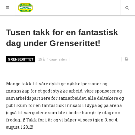
HJEM
Tusen takk for en fantastisk
GRUPPER
dag under Grenserittet!
ELITE
GRENSERITTET
15 år 4 dager siden
Nyheter (World of O)
Nyheter
Mange takk til våre dyktige nøkkelpersoner og
Sesongplan
mannskap for et godt stykke arbeid, våre sponsorer og
Løpe for Halden SK?
samarbeidspartnere for samarbeidet, alle deltakere og
publikum for en fantastisk innsats i løypa og på arena
Løpergruppe
(også til værgudene som ble i bedre humør lørdag enn
Join Halden?
fredag...)! Takk for i år og vi håper vi sees igjen 3. og 4.
august i 2012!
Støtteapparat