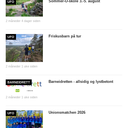
Sommer-O-skole 3.-5. august
UFO
Nyheter og informasjon
Påmeldingsskjema 2026/2027
2 måneder 4 dager siden
SKI
Friskusbarn på tur
UFO
Nyheter
Informasjon
KLATRING
2 måneder 1 uke siden
Nyheter
Barneidretten - allsidig og lystbetont
BARNEIDRETT
Informasjon
2 måneder 1 uke siden
KLUBB
BLI MEDLEM!
Unionsmatchen 2026
UFO
NYHETER