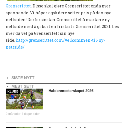
Grenserittet
. Disse skal gjøre Grenserittet enda mer
UFO (2.-10. KLASSE)
spennende. Vi håper også dere setter pris på den nye
Nyheter
nettsiden! Derfor ønsker Grenserittet å markere ny
nettside med å gi bort en fristart i Grenserittet 2021. Les
Presentasjon UFO
mer da vel på Grenseritett sin nye
Ny på o-løp?
side.
http://grenserittet.com/velkommen-til-ny-
nettside/
Nybegynnerkurs
BREDDE
Ny på o-løp?
SISTE NYTT
Nyheter
MEST SETT
Haldenmesterskapet 2026
KLUBB
SYKKEL
Grenserittet
2 måneder 4 dager siden
BARNEIDRETT