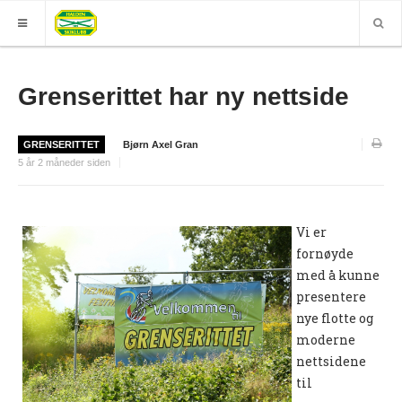
HJEM
Grenserittet har ny nettside
GRUPPER
GRENSERITTET
Bjørn Axel Gran
ELITE
5 år 2 måneder siden
Nyheter (World of O)
Nyheter
Vi er
fornøyde
Sesongplan
med å kunne
Løpe for Halden SK?
presentere
nye flotte og
Løpergruppe
moderne
Join Halden?
nettsidene
til
Støtteapparat