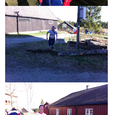
PERSONVERN
INTERNPÅMELDING EVENTOR
MEDLEMSFORDELER
FORSIKRINGER
SAMARBEIDSPARTNER?
RENT IDRETTSLAG
POLITIATTEST
GRASROTANDELEN
KONTAKTADRESSER
HANDLINGSDOKUMENT
HISTORISK
Årsberetninger