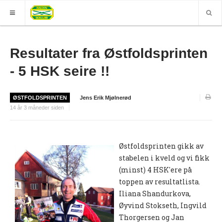
HJEM
Resultater fra Østfoldsprinten
GRUPPER
- 5 HSK seire !!
ELITE
ØSTFOLDSPRINTEN
Jens Erik Mjølnerød
Nyheter (World of O)
14 år 3 måneder siden
Nyheter
Sesongplan
Østfoldsprinten gikk av
stabelen i kveld og vi fikk
Løpe for Halden SK?
(minst) 4 HSK'ere på
Løpergruppe
toppen av resultatlista.
Iliana Shandurkova,
Join Halden?
Øyvind Stokseth, Ingvild
Støtteapparat
Thorgersen og Jan