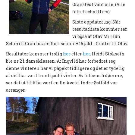
Granstedt vant alle. (Alle
UFO (2.-10. KLASSE)
foto: Lacho Illiev)
Nyheter
Siste oppdatering: Når
resultatlista kommer ser
Presentasjon UFO
vi også at Olav Millian
Ny på o-løp?
Schmitt Gran tok en flott seier i H16 jakt - Grattis til Olav.
Nybegynnerkurs
Resultater kommer trolig
her
eller
her
. Heidi Stokseth
ble nr 2 i dameklassen. At Ingvild har forbedret seg
BREDDE
denne vinteren har vi påpekt tidligere og det er tydelig
at det har vært trent godt i vinter. Av fotoene å dømme,
Ny på o-løp?
ser det ut til å ha vært en fin kveld. Indre Østfold var
arrangør.
Nyheter
SYKKEL
Grenserittet
BARNEIDRETT