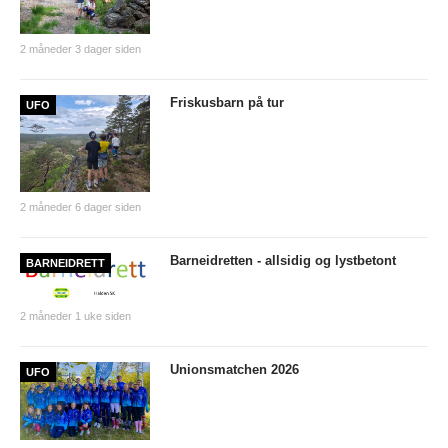
Tiomila "Hall of Fame"
2 måneder 3 dager siden
Statistikk Jukola
25-manna
Friskusbarn på tur
UFO
VM Historikk
EM Historikk
Junior-VM
2 måneder 6 dager siden
NM-historikk
Barneidretten - allsidig og lystbetont
BARNEIDRETT
Hovedløps-historikk
WMOC2003
2 måneder 1 uke siden
Jubileumskalender
Unionsmatchen 2026
UFO
Grottaprisen
Kynningsrud og Aktivum stipend