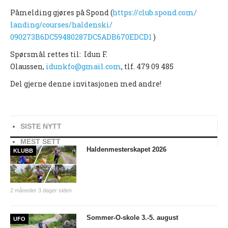
PERSONVERN
Påmelding gjøres på Spond (
https://club.spond.com/
landing/courses/haldenski/
INTERNPÅMELDING EVENTOR
090273B6DC59480287DC5ADB670EDC
D1
)
MEDLEMSFORDELER
Spørsmål rettes til: Idun F.
FORSIKRINGER
Olaussen,
idunkfo@gmail.com
, tlf. 479 09 485
SAMARBEIDSPARTNER?
Del gjerne denne invitasjonen med andre!
RENT IDRETTSLAG
POLITIATTEST
SISTE NYTT
GRASROTANDELEN
MEST SETT
Haldenmesterskapet 2026
KLUBB
KONTAKTADRESSER
HANDLINGSDOKUMENT
2 måneder 3 dager siden
HISTORISK
Sommer-O-skole 3.-5. august
Årsberetninger
UFO