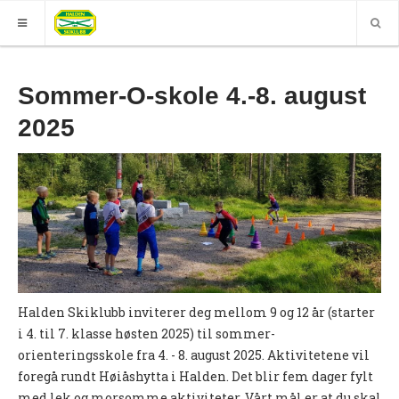
HJEM
Sommer-O-skole 4.-8. august
GRUPPER
2025
ELITE
Nyheter (World of O)
Nyheter
Sesongplan
Løpe for Halden SK?
Halden Skiklubb inviterer deg mellom 9 og 12 år (starter
Løpergruppe
i 4. til 7. klasse høsten 2025) til sommer-
Join Halden?
orienteringsskole fra 4. - 8. august 2025. Aktivitetene vil
foregå rundt Høiåshytta i Halden. Det blir fem dager fylt
Støtteapparat
med lek og morsomme aktiviteter. Vårt mål er at du skal