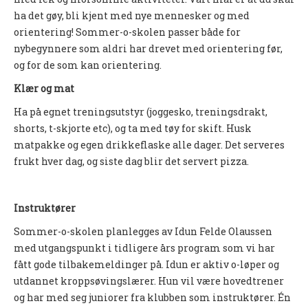
UFO (2.-10. KLASSE)
ha det gøy, bli kjent med nye mennesker og med
orientering! Sommer-o-skolen passer både for
Nyheter
nybegynnere som aldri har drevet med orientering før,
og for de som kan orientering.
Presentasjon UFO
Klær og mat
Ny på o-løp?
Ha på egnet treningsutstyr (joggesko, treningsdrakt,
Nybegynnerkurs
shorts, t-skjorte etc), og ta med tøy for skift. Husk
matpakke og egen drikkeflaske alle dager. Det serveres
BREDDE
frukt hver dag, og siste dag blir det servert pizza.
Ny på o-løp?
Nyheter
Instruktører
Sommer-o-skolen planlegges av Idun Felde Olaussen
SYKKEL
med utgangspunkt i tidligere års program som vi har
fått gode tilbakemeldinger på. Idun er aktiv o-løper og
Grenserittet
utdannet kroppsøvingslærer. Hun vil være hovedtrener
BARNEIDRETT
og har med seg juniorer fra klubben som instruktører. Én