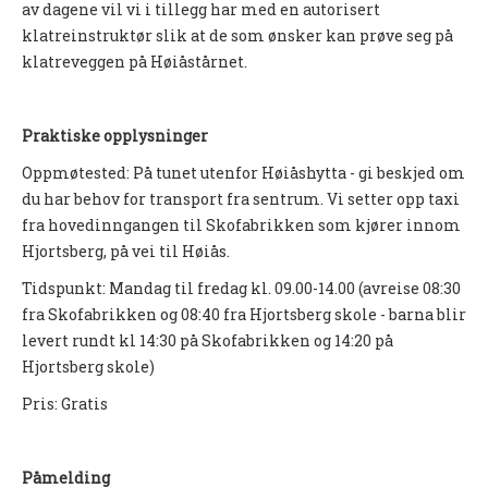
av dagene vil vi i tillegg har med en autorisert
Nyheter og informasjon
klatreinstruktør slik at de som ønsker kan prøve seg på
klatreveggen på Høiåstårnet.
Påmeldingsskjema 2026/2027
SKI
Praktiske opplysninger
Nyheter
Oppmøtested: På tunet utenfor Høiåshytta - gi beskjed om
du har behov for transport fra sentrum. Vi setter opp taxi
Informasjon
fra hovedinngangen til Skofabrikken som kjører innom
KLATRING
Hjortsberg, på vei til Høiås.
Tidspunkt: Mandag til fredag kl. 09.00-14.00 (avreise 08:30
Nyheter
fra Skofabrikken og 08:40 fra Hjortsberg skole - barna blir
Informasjon
levert rundt kl 14:30 på Skofabrikken og 14:20 på
Hjortsberg skole)
KLUBB
Pris: Gratis
BLI MEDLEM!
NYHETER
Påmelding