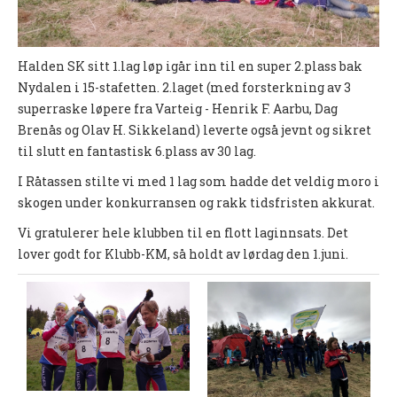
UFO (2.-10. KLASSE)
Nyheter
Halden SK sitt 1.lag løp igår inn til en super 2.plass bak
Nydalen i 15-stafetten. 2.laget (med forsterkning av 3
Presentasjon UFO
superraske løpere fra Varteig - Henrik F. Aarbu, Dag
Ny på o-løp?
Brenås og Olav H. Sikkeland) leverte også jevnt og sikret
til slutt en fantastisk 6.plass av 30 lag.
Nybegynnerkurs
I Råtassen stilte vi med 1 lag som hadde det veldig moro i
BREDDE
skogen under konkurransen og rakk tidsfristen akkurat.
Vi gratulerer hele klubben til en flott laginnsats. Det
Ny på o-løp?
lover godt for Klubb-KM, så holdt av lørdag den 1.juni.
Nyheter
SYKKEL
Grenserittet
BARNEIDRETT