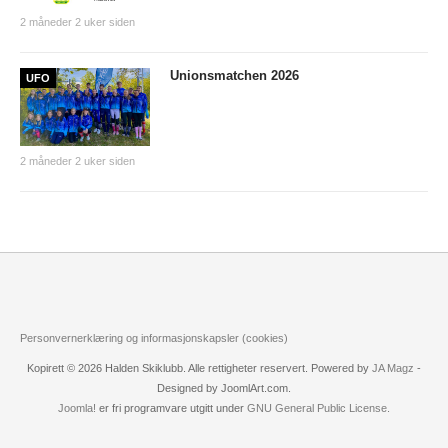
Tiomila "Hall of Fame"
2 måneder 2 uker siden
Statistikk Jukola
Unionsmatchen 2026
UFO
25-manna
VM Historikk
EM Historikk
2 måneder 2 uker siden
Junior-VM
NM-historikk
Hovedløps-historikk
WMOC2003
Personvernerklæring og informasjonskapsler (cookies)
Jubileumskalender
Kopirett © 2026 Halden Skiklubb. Alle rettigheter reservert. Powered by
JA Magz
-
Grottaprisen
Designed by JoomlArt.com.
Joomla!
er fri programvare utgitt under
GNU General Public License.
Kynningsrud og Aktivum stipend