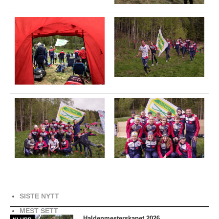
Nyheter og informasjon
Påmeldingsskjema 2026/2027
SKI
Nyheter
Informasjon
KLATRING
Nyheter
Informasjon
KLUBB
BLI MEDLEM!
SISTE NYTT
NYHETER
MEST SETT
Haldenmesterskapet 2026