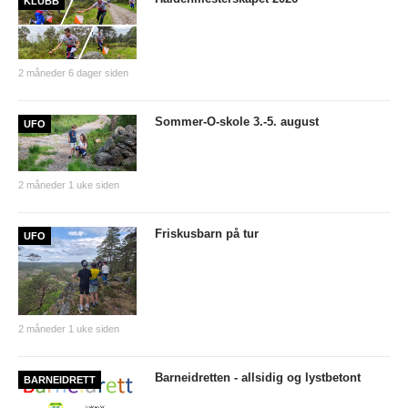
KLUBB
PERSONVERN
INTERNPÅMELDING EVENTOR
2 måneder 6 dager siden
MEDLEMSFORDELER
FORSIKRINGER
Sommer-O-skole 3.-5. august
UFO
SAMARBEIDSPARTNER?
RENT IDRETTSLAG
2 måneder 1 uke siden
POLITIATTEST
Friskusbarn på tur
UFO
GRASROTANDELEN
KONTAKTADRESSER
HANDLINGSDOKUMENT
2 måneder 1 uke siden
HISTORISK
Barneidretten - allsidig og lystbetont
BARNEIDRETT
Årsberetninger