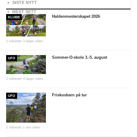
SISTE NYTT
PERSONVERN
MEST SETT
INTERNPÅMELDING EVENTOR
Haldenmesterskapet 2026
KLUBB
MEDLEMSFORDELER
FORSIKRINGER
2 måneder 3 dager siden
SAMARBEIDSPARTNER?
Sommer-O-skole 3.-5. august
UFO
RENT IDRETTSLAG
POLITIATTEST
2 måneder 4 dager siden
GRASROTANDELEN
KONTAKTADRESSER
Friskusbarn på tur
UFO
HANDLINGSDOKUMENT
HISTORISK
2 måneder 1 uke siden
Årsberetninger