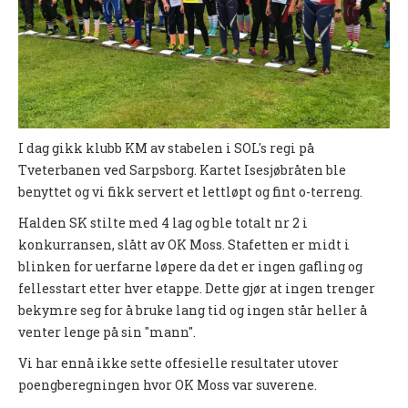
UFO (2.-10. KLASSE)
Nyheter
Presentasjon UFO
Ny på o-løp?
I dag gikk klubb KM av stabelen i SOL's regi på
Nybegynnerkurs
Tveterbanen ved Sarpsborg. Kartet Isesjøbråten ble
benyttet og vi fikk servert et lettløpt og fint o-terreng.
BREDDE
Halden SK stilte med 4 lag og ble totalt nr 2 i
Ny på o-løp?
konkurransen, slått av OK Moss. Stafetten er midt i
blinken for uerfarne løpere da det er ingen gafling og
Nyheter
fellesstart etter hver etappe. Dette gjør at ingen trenger
bekymre seg for å bruke lang tid og ingen står heller å
SYKKEL
venter lenge på sin "mann".
Grenserittet
Vi har ennå ikke sette offesielle resultater utover
poengberegningen hvor OK Moss var suverene.
BARNEIDRETT