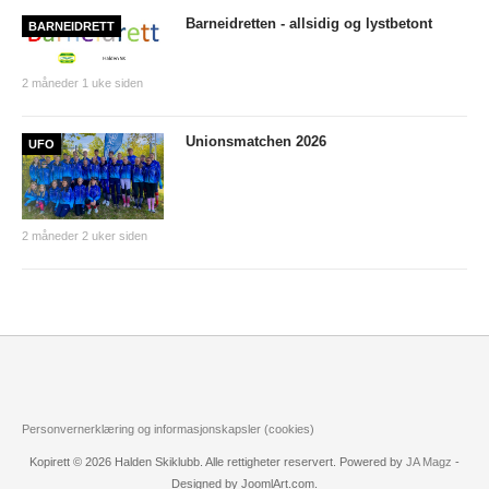
Tiomila "Hall of Fame"
Barneidretten - allsidig og lystbetont
BARNEIDRETT
Statistikk Jukola
2 måneder 1 uke siden
25-manna
VM Historikk
Unionsmatchen 2026
UFO
EM Historikk
Junior-VM
2 måneder 2 uker siden
NM-historikk
Hovedløps-historikk
WMOC2003
Jubileumskalender
Grottaprisen
Personvernerklæring og informasjonskapsler (cookies)
Kynningsrud og Aktivum stipend
Kopirett © 2026 Halden Skiklubb. Alle rettigheter reservert. Powered by
JA Magz
-
Designed by JoomlArt.com.