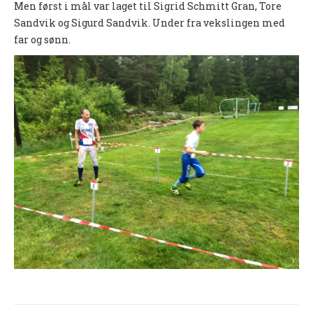
Men først i mål var laget til Sigrid Schmitt Gran, Tore
Nyheter og informasjon
Sandvik og Sigurd Sandvik. Under fra vekslingen med
far og sønn.
Påmeldingsskjema 2026/2027
SKI
Nyheter
Informasjon
KLATRING
Nyheter
Informasjon
KLUBB
BLI MEDLEM!
NYHETER