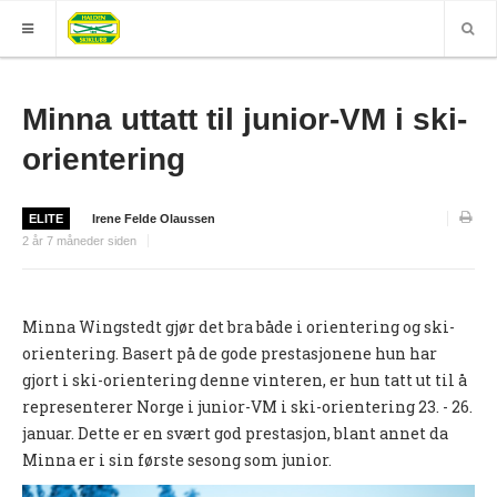
HJEM
Minna uttatt til junior-VM i ski-
GRUPPER
orientering
ELITE
ELITE
Irene Felde Olaussen
Nyheter (World of O)
2 år 7 måneder siden
Nyheter
Sesongplan
Minna Wingstedt gjør det bra både i orientering og ski-
orientering. Basert på de gode prestasjonene hun har
Løpe for Halden SK?
gjort i ski-orientering denne vinteren, er hun tatt ut til å
Løpergruppe
representerer Norge i junior-VM i ski-orientering 23. - 26.
januar. Dette er en svært god prestasjon, blant annet da
Join Halden?
Minna er i sin første sesong som junior.
Støtteapparat