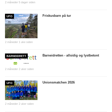
2 måneder 5 dager siden
PERSONVERN
INTERNPÅMELDING EVENTOR
Friskusbarn på tur
UFO
MEDLEMSFORDELER
FORSIKRINGER
SAMARBEIDSPARTNER?
2 måneder 1 uke siden
RENT IDRETTSLAG
Barneidretten - allsidig og lystbetont
BARNEIDRETT
POLITIATTEST
GRASROTANDELEN
2 måneder 2 uker siden
KONTAKTADRESSER
Unionsmatchen 2026
UFO
HANDLINGSDOKUMENT
HISTORISK
2 måneder 2 uker siden
Årsberetninger