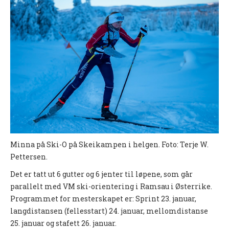
UFO (2.-10. KLASSE)
Nyheter
Presentasjon UFO
Ny på o-løp?
Nybegynnerkurs
BREDDE
Ny på o-løp?
Minna på Ski-O på Skeikampen i helgen. Foto: Terje W.
Nyheter
Pettersen.
Det er tatt ut 6 gutter og 6 jenter til løpene, som går
SYKKEL
parallelt med VM ski-orientering i Ramsau i Østerrike.
Grenserittet
Programmet for mesterskapet er: Sprint 23. januar,
langdistansen (fellesstart) 24. januar, mellomdistanse
BARNEIDRETT
25. januar og stafett 26. januar.