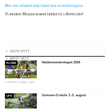
Mer om uttaket kan leses hos orientering.no.
Nyheter og informasjon
Vi ønsker Minna masse lykke til i Østerrike!
Påmeldingsskjema 2026/2027
SKI
Nyheter
Informasjon
SISTE NYTT
KLATRING
MEST SETT
Haldenmesterskapet 2026
KLUBB
Nyheter
Informasjon
2 måneder 5 dager siden
KLUBB
BLI MEDLEM!
Sommer-O-skole 3.-5. august
UFO
NYHETER