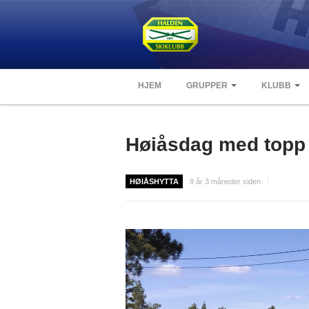
HJEM
GRUPPER
KLUBB
Høiåsdag med topp 
HØIÅSHYTTA
9 år 3 måneder siden