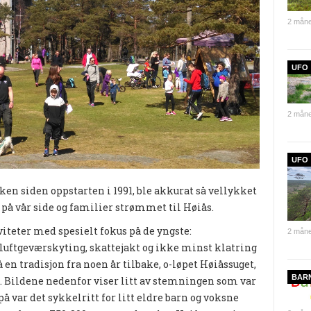
2 måne
UFO
2 måne
UFO
ken siden oppstarten i 1991, ble akkurat så vellykket
 på vår side og familier strømmet til Høiås.
iteter med spesielt fokus på de yngste:
2 måne
 luftgeværskyting, skattejakt og ikke minst klatring
 en tradisjon fra noen år tilbake, o-løpet Høiåssuget,
BAR
e. Bildene nedenfor viser litt av stemningen som var
på var det sykkelritt for litt eldre barn og voksne