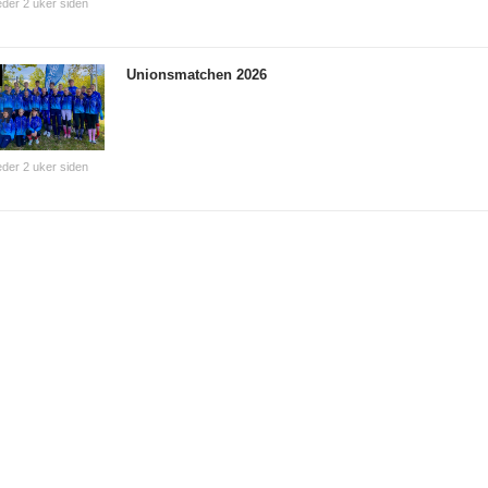
der 2 uker siden
Unionsmatchen 2026
der 2 uker siden