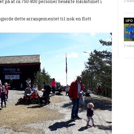
t på at ca 750-800 personer besøkte Høiåstunet i
2 måne
 gjorde dette arrangementet til nok en flott
UFO
2 måne