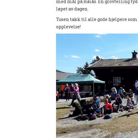
med mål på Høiås. En grovtelling tyde
løpet av dagen.
Tusen takk til alle gode hjelpere som
opplevelse!