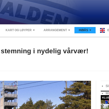
KART OG LØYPER
ARRANGEMENT
HØIÅS
stemning i nydelig vårvær!
S
M
KLU