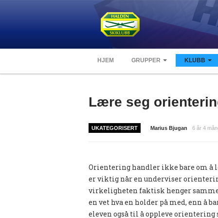
HJEM
GRUPPER
KLUBB
Lære seg orienteri
UKATEGORISERT
Marius Bjugan
6 år 4 mån
Orientering handler ikke bare om å lø
er viktig når en underviser orientering
virkeligheten faktisk henger sammen. 
en vet hva en holder på med, enn å b
eleven også til å oppleve orientering