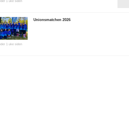
der 1 uke siden
Unionsmatchen 2026
der 1 uke siden