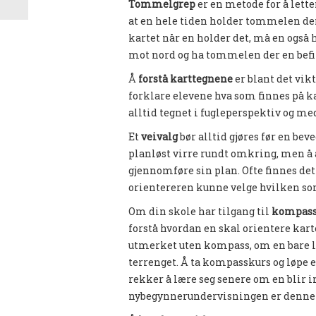
Tommelgrep
er en metode for å lett
at en hele tiden holder tommelen der 
kartet når en holder det, må en også h
mot nord og ha tommelen der en befi
Å
forstå karttegnene
er blant det vik
forklare elevene hva som finnes på ka
alltid tegnet i fugleperspektiv og me
Et
veivalg
bør alltid gjøres før en bev
planløst virre rundt omkring, men å a
gjennomføre sin plan. Ofte finnes det 
orientereren kunne velge hvilken som
Om din skole har tilgang til
kompas
forstå hvordan en skal orientere kart
utmerket uten kompass, om en bare lær
terrenget. Å ta kompasskurs og løpe el
rekker å lære seg senere om en blir in
nybegynnerundervisningen er denne 