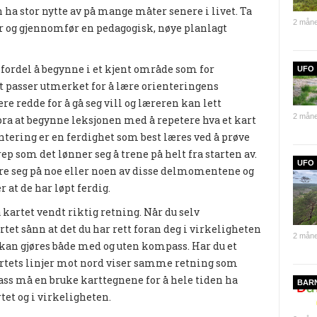
 ha stor nytte av på mange måter senere i livet. Ta
2 måne
er og gjennomfør en pedagogisk, nøye planlagt
n fordel å begynne i et kjent område som for
UFO
 passer utmerket for å lære orienteringens
 redde for å gå seg vill og læreren kan lett
2 måne
bra at begynne leksjonen med å repetere hva et kart
ntering er en ferdighet som best læres ved å prøve
ep som det lønner seg å trene på helt fra starten av.
UFO
ere seg på noe eller noen av disse delmomentene og
 at de har løpt ferdig.
 kartet vendt riktig retning. Når du selv
rtet sånn at det du har rett foran deg i virkeligheten
2 måne
e kan gjøres både med og uten kompass. Har du et
artets linjer mot nord viser samme retning som
s må en bruke karttegnene for å hele tiden ha
BAR
et og i virkeligheten.