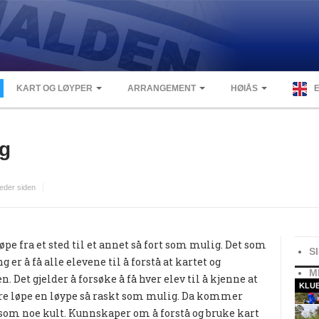
KART OG LØYPER
ARRANGEMENT
HØIÅS
ng
eder siden
pe fra et sted til et annet så fort som mulig. Det som
S
 er å få alle elevene til å forstå at kartet og
M
Det gjelder å forsøke å få hver elev til å kjenne at
KLU
are løpe en løype så raskt som mulig. Da kommer
 som noe kult. Kunnskaper om å forstå og bruke kart