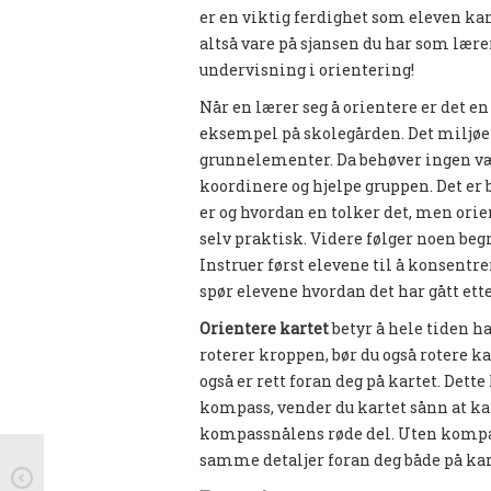
er en viktig ferdighet som eleven kan
altså vare på sjansen du har som lær
undervisning i orientering!
Når en lærer seg å orientere er det e
eksempel på skolegården. Det miljøet
grunnelementer. Da behøver ingen være
koordinere og hjelpe gruppen. Det er 
er og hvordan en tolker det, men orie
selv praktisk. Videre følger noen begr
Instruer først elevene til å konsentr
spør elevene hvordan det har gått etter
Orientere kartet
betyr å hele tiden ha
roterer kroppen, bør du også rotere ka
også er rett foran deg på kartet. Dett
kompass, vender du kartet sånn at k
kompassnålens røde del. Uten kompas
samme detaljer foran deg både på kart