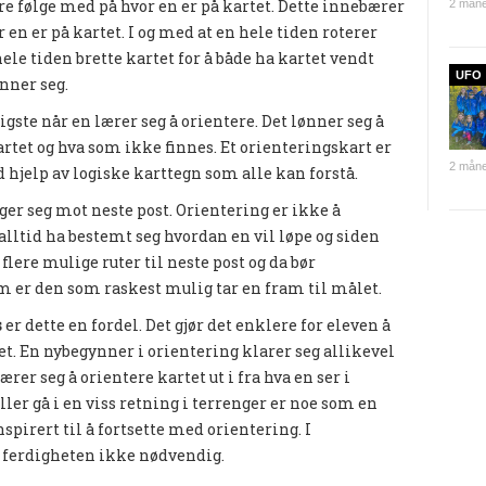
ere følge med på hvor en er på kartet. Dette innebærer
2 måne
en er på kartet. I og med at en hele tiden roterer
ele tiden brette kartet for å både ha kartet vendt
UFO
nner seg.
tigste når en lærer seg å orientere. Det lønner seg å
rtet og hva som ikke finnes. Et orienteringskart er
2 måne
d hjelp av logiske karttegn som alle kan forstå.
eger seg mot neste post. Orientering er ikke å
lltid ha bestemt seg hvordan en vil løpe og siden
flere mulige ruter til neste post og da bør
 er den som raskest mulig tar en fram til målet.
s
er dette en fordel. Det gjør det enklere for eleven å
et. En nybegynner i orientering klarer seg allikevel
er seg å orientere kartet ut i fra hva en ser i
ler gå i en viss retning i terrenger er noe som en
spirert til å fortsette med orientering. I
ferdigheten ikke nødvendig.