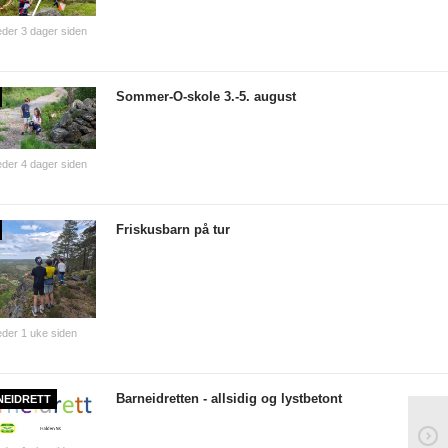
der 3 dager siden
Sommer-O-skole 3.-5. august
der 4 dager siden
Friskusbarn på tur
der 1 uke siden
Barneidretten - allsidig og lystbetont
NEIDRETT