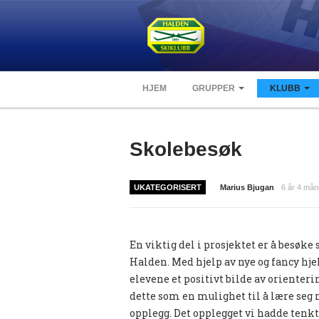
HJEM
GRUPPER
KLUBB
Skolebesøk
UKATEGORISERT
Marius Bjugan
6 år 4 mån
En viktig del i prosjektet er å besø
Halden. Med hjelp av nye og fancy hj
elevene et positivt bilde av orienteri
dette som en mulighet til å lære seg
opplegg. Det opplegget vi hadde tenkt 