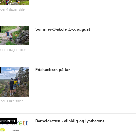
der 4 dager siden
Sommer-O-skole 3.-5. august
der 4 dager siden
Friskusbarn på tur
der 1 uke siden
Barneidretten - allsidig og lystbetont
NEIDRETT