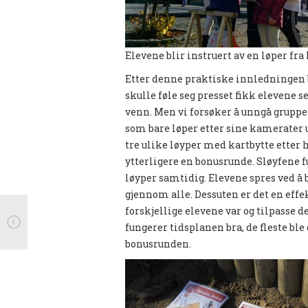
Elevene blir instruert av en løper fr
Etter denne praktiske innledningen byt
skulle føle seg presset fikk elevene
venn. Men vi forsøker å unngå grupper
som bare løper etter sine kamerater ut
tre ulike løyper med kartbytte etter h
ytterligere en bonusrunde. Sløyfene f
løyper samtidig. Elevene spres ved å b
gjennom alle. Dessuten er det en effe
forskjellige elevene var og tilpasse de
fungerer tidsplanen bra, de fleste ble 
bonusrunden.