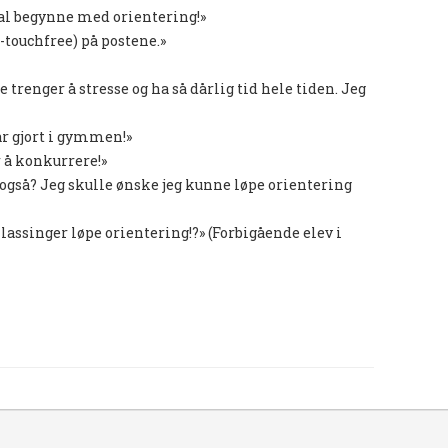
kal begynne med orientering!»
-touchfree) på postene.»
 trenger å stresse og ha så dårlig tid hele tiden. Jeg
ar gjort i gymmen!»
r å konkurrere!»
gså? Jeg skulle ønske jeg kunne løpe orientering
lassinger løpe orientering!?» (Forbigående elev i