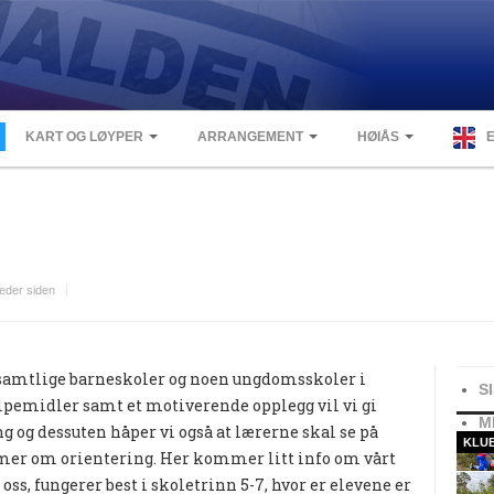
KART OG LØYPER
ARRANGEMENT
HØIÅS
eder siden
ke samtlige barneskoler og noen ungdomsskoler i
S
elpemidler samt et motiverende opplegg vil vi gi
M
ng og dessuten håper vi også at lærerne skal se på
KLU
 mer om orientering. Her kommer litt info om vårt
oss, fungerer best i skoletrinn 5-7, hvor er elevene er