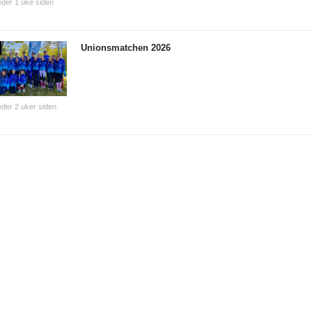
der 1 uke siden
Unionsmatchen 2026
der 2 uker siden