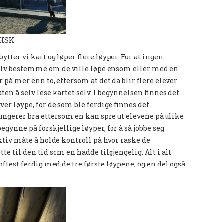
a HSK
ter vi kart og løper flere løyper. For at ingen
 selv bestemme om de ville løpe ensom eller med en
 på mer enn to, ettersom at det da blir flere elever
en å selv lese kartet selv. I begynnelsen finnes det
ver løype, for de som ble ferdige finnes det
ungerer bra ettersom en kan spre ut elevene på ulike
egynne på forskjellige løyper, for å så jobbe seg
ktiv måte å holde kontroll på hvor raske de
tte til den tid som en hadde tilgjengelig. Alt i alt
oftest ferdig med de tre første løypene, og en del også