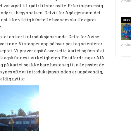
2 måne
 var «rødt til rødt» til stor nytte. Erfaringsmessig
ndørs i begynnelsen. Delvis for å gå gjennom det
t like viktig å fortelle hva som skulle gjøres
UFO
.
mlet en kort introduksjonsrunde. Dette for å vise
vet inne. Vi stopper opp på hver post og orienterer
2 måne
septet. Vi prøver også å oversette kartet og forstå at
k også finnes i virkeligheten. En utfordring er å få
lig på kartet og ikke bare haste seg til alle poster de
a synes ofte at introduksjonsrunden er unødvendig,
eldig nyttig.