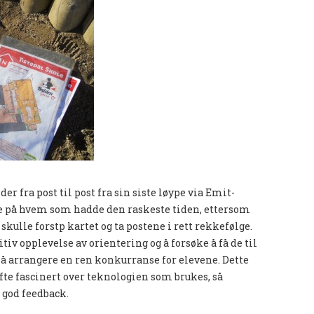
er fra post til post fra sin siste løype via Emit-
ke på hvem som hadde den raskeste tiden, ettersom
skulle forstp kartet og ta postene i rett rekkefølge.
sitiv opplevelse av orientering og å forsøke å få de til
e å arrangere en ren konkurranse for elevene. Dette
 ofte fascinert over teknologien som brukes, så
 god feedback.