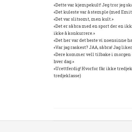
«Dette var kjempekult! Jeg tror jeg s
«Det kuleste var å stemple (med Emit
«Det var slitsomt, men kult.»
«Det er så bra med en sport der en ikke
ikke å konkurrere.»
«Det her var det beste vi noensinne h
«Var jag raskest? JAA, så bra! Jag like
«Dere kommer vell tilbake i morgen o
hver dag.»
«Urettferdig! Hvorfor får ikke tredjek
tredjeklasse)