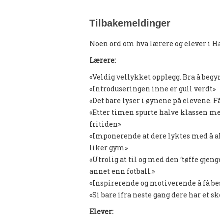
Tilbakemeldinger
Noen ord om hva lærere og elever i H
Lærere:
«Veldig vellykket opplegg. Bra å begyn
«Introduseringen inne er gull verdt»
«Det bare lyser i øynene på elevene. 
«Etter timen spurte halve klassen me
fritiden»
«Imponerende at dere lyktes med å akt
liker gym»
«Utrolig at til og med den ‘tøffe gjeng
annet enn fotball.»
«Inspirerende og motiverende å få besø
«Si bare ifra neste gang dere har et sk
Elever: