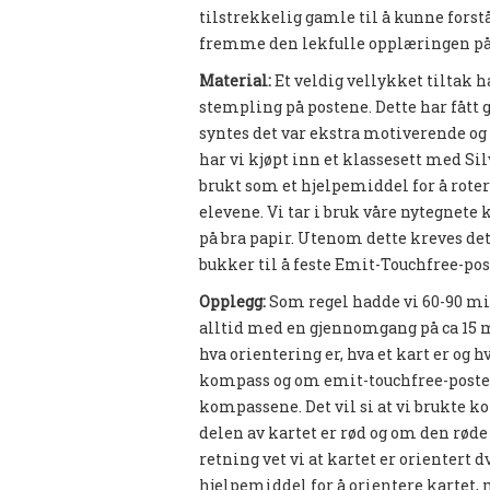
tilstrekkelig gamle til å kunne forst
fremme den lekfulle opplæringen p
Material:
Et veldig vellykket tiltak 
stempling på postene. Dette har fåt
syntes det var ekstra motiverende o
har vi kjøpt inn et klassesett med S
brukt som et hjelpemiddel for å rotere
elevene. Vi tar i bruk våre nytegnete 
på bra papir. Utenom dette kreves det
bukker til å feste Emit-Touchfree-pos
Opplegg:
Som regel hadde vi 60-90 mi
alltid med en gjennomgang på ca 15 
hva orientering er, hva et kart er og 
kompass og om emit-touchfree-postene
kompassene. Det vil si at vi brukte ko
delen av kartet er rød og om den rø
retning vet vi at kartet er orientert d
hjelpemiddel for å orientere kartet,