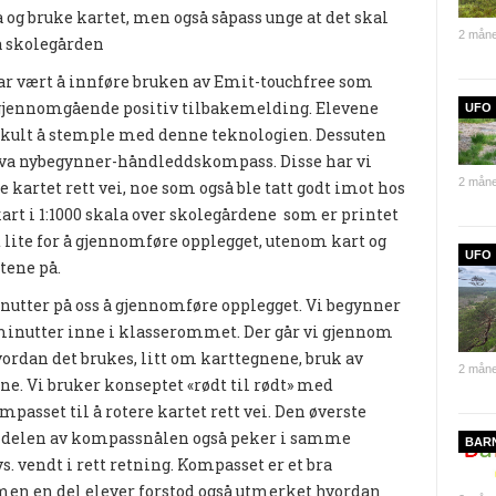
å og bruke kartet, men også såpass unge at det skal
2 måne
å skolegården
har vært å innføre bruken av Emit-touchfree som
t gjennomgående positiv tilbakemelding. Elevene
UFO
g kult å stemple med denne teknologien. Dessuten
ilva nybegynner-håndleddskompass. Disse har vi
2 måne
 kartet rett vei, noe som også ble tatt godt imot hos
kart i 1:1000 skala over skolegårdene som er printet
 lite for å gjennomføre opplegget, utenom kart og
UFO
tene på.
nutter på oss å gjennomføre opplegget. Vi begynner
minutter inne i klasserommet. Der går vi gjennom
hvordan det brukes, litt om karttegnene, bruk av
2 måne
. Vi bruker konseptet «rødt til rødt» med
mpasset til å rotere kartet rett vei. Den øverste
de delen av kompassnålen også peker i samme
BAR
vs. vendt i rett retning. Kompasset er et bra
 men en del elever forstod også utmerket hvordan