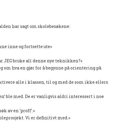
alden har sagt om skolebesøkene:
ne inne og fortsette ute»
Får JEG bruke all denne nye teknikken?»
g om hva en gjør for å begynne på orientering på
ivere alle i klassen, til og med de som ikke ellers
en’ ble med. De er vanligvis aldri interessert i noe
k av en ‘proff’.»
oleprosjekt. Vi er definitivt med.»