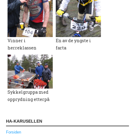
Nyheter og informasjon
Påmeldingsskjema 2026/2027
SKI
Vinner i
En av de yngste i
Nyheter
herreklassen
farta
Informasjon
KLATRING
Nyheter
Sykkelgruppa med
Informasjon
opprydning etterpå
KLUBB
BLI MEDLEM!
HA-KARUSELLEN
NYHETER
Forsiden