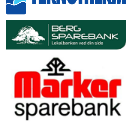
Tiomila "Hall of Fame"
Statistikk Jukola
25-manna
VM Historikk
EM Historikk
Junior-VM
NM-historikk
Hovedløps-historikk
WMOC2003
Jubileumskalender
Grottaprisen
Kynningsrud og Aktivum stipend