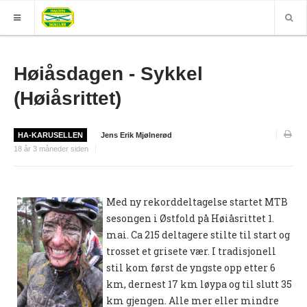
HJEM
Høiåsdagen - Sykkel
GRUPPER
(Høiåsrittet)
ELITE
HA-KARUSELLEN
Jens Erik Mjølnerød
Nyheter (World of O)
18 år 3 måneder siden
Nyheter
Sesongplan
Med ny rekorddeltagelse startet MTB
sesongen i Østfold på Høiåsrittet 1.
Løpe for Halden SK?
mai. Ca 215 deltagere stilte til start og
Løpergruppe
trosset et grisete vær. I tradisjonell
stil kom først de yngste opp etter 6
Join Halden?
km, dernest 17 km løypa og til slutt 35
Støtteapparat
km gjengen. Alle mer eller mindre