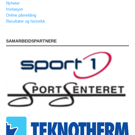
Nyheter
PERSONVERN
Invitasjon
Online påmelding
INTERNPÅMELDING EVENTOR
Resultater og historikk
MEDLEMSFORDELER
FORSIKRINGER
SAMARBEIDSPARTNERE
SAMARBEIDSPARTNER?
RENT IDRETTSLAG
POLITIATTEST
GRASROTANDELEN
KONTAKTADRESSER
HANDLINGSDOKUMENT
HISTORISK
Årsberetninger