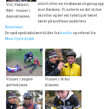
utslitt etter en strabasiøs stigning opp
Vilt, Vakkert,
UFO (2.-10. KLASSE)
mot Høiåsen. Vi noterte en del slitne
Rått - vinner i
skrotter og det var tydelig at været
dameklassen
Nyheter
tæret på kreftene underveis.
Presentasjon UFO
Resultater
.
Se også spektakulære bilder fra
kondis
og referat fra
Ny på o-løp?
Moss Cycle klubb
Nybegynnerkurs
BREDDE
Ny på o-løp?
Nyheter
Vinner i yngste
Vinner i 16 års
SYKKEL
guttteklasse
klassen
Grenserittet
BARNEIDRETT