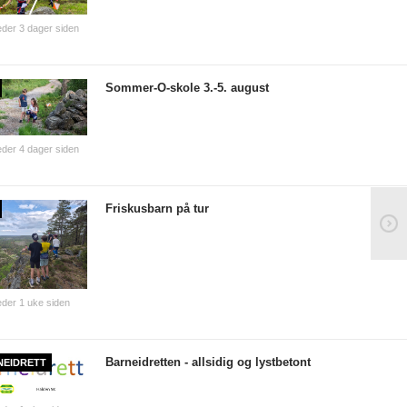
der 3 dager siden
Sommer-O-skole 3.-5. august
der 4 dager siden
Friskusbarn på tur
der 1 uke siden
Barneidretten - allsidig og lystbetont
NEIDRETT