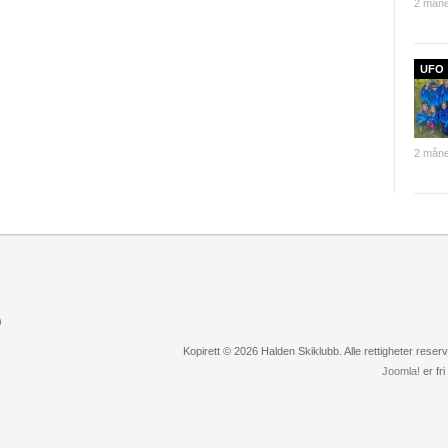
2 måne
UFO
2 måne
)
Kopirett © 2026 Halden Skiklubb. Alle rettigheter rese
Joomla!
er fr