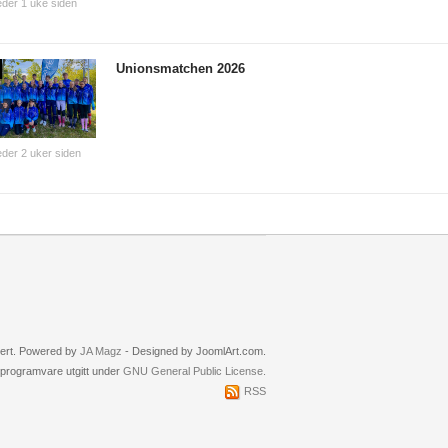
der 1 uke siden
Unionsmatchen 2026
der 2 uker siden
rvert. Powered by
JA Magz
- Designed by JoomlArt.com.
i programvare utgitt under
GNU General Public License.
RSS