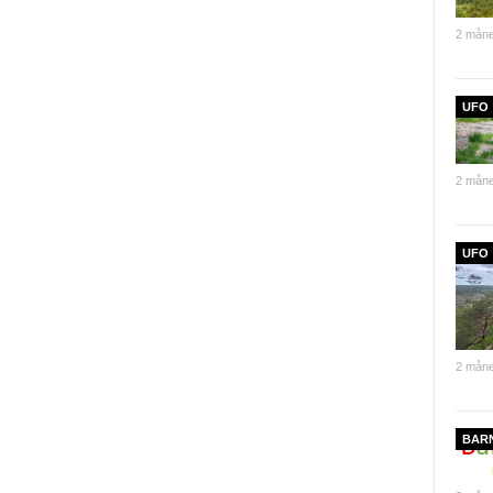
2 måne
UFO
2 måne
UFO
2 måne
BAR