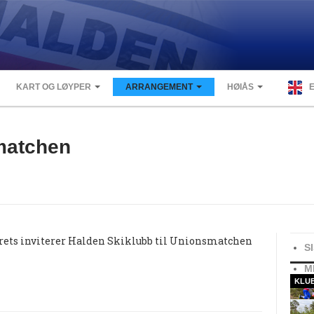
KART OG LØYPER
ARRANGEMENT
HØIÅS
matchen
krets inviterer Halden Skiklubb til Unionsmatchen
S
M
KLU