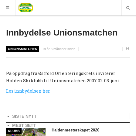
HJEM
Innbydelse Unionsmatchen
GRUPPER
UNIONSMATCHEN
19 år 3 måneder siden
ELITE
Nyheter (World of O)
På oppdrag fra Østfold Orienteringskrets inviterer
Nyheter
Halden Skiklubb til Unionsmatchen 2007 02-03. juni.
Sesongplan
Les innbydelsen her
Løpe for Halden SK?
Løpergruppe
SISTE NYTT
Join Halden?
MEST SETT
Støtteapparat
Haldenmesterskapet 2026
KLUBB