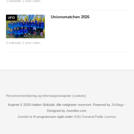
2 måneder 2 uker siden
Nyheter og informasjon
Unionsmatchen 2026
UFO
Påmeldingsskjema 2026/2027
SKI
2 måneder 2 uker siden
Nyheter
Informasjon
KLATRING
Nyheter
Informasjon
Personvernerklæring og informasjonskapsler (cookies)
Kopirett © 2026 Halden Skiklubb. Alle rettigheter reservert. Powered by
JA Magz
-
KLUBB
Designed by JoomlArt.com.
BLI MEDLEM!
Joomla!
er fri programvare utgitt under
GNU General Public License.
NYHETER