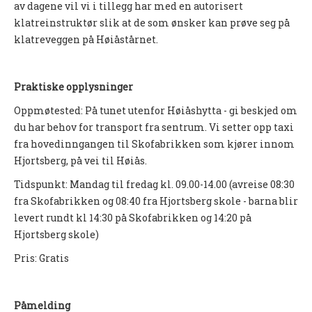
av dagene vil vi i tillegg har med en autorisert
Nyheter og informasjon
klatreinstruktør slik at de som ønsker kan prøve seg på
klatreveggen på Høiåstårnet.
Påmeldingsskjema 2026/2027
SKI
Praktiske opplysninger
Nyheter
Oppmøtested: På tunet utenfor Høiåshytta - gi beskjed om
du har behov for transport fra sentrum. Vi setter opp taxi
Informasjon
fra hovedinngangen til Skofabrikken som kjører innom
KLATRING
Hjortsberg, på vei til Høiås.
Tidspunkt: Mandag til fredag kl. 09.00-14.00 (avreise 08:30
Nyheter
fra Skofabrikken og 08:40 fra Hjortsberg skole - barna blir
Informasjon
levert rundt kl 14:30 på Skofabrikken og 14:20 på
Hjortsberg skole)
KLUBB
Pris: Gratis
BLI MEDLEM!
NYHETER
Påmelding