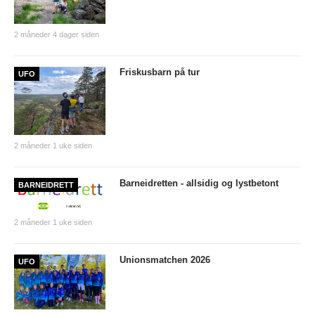
Tiomila "Hall of Fame"
2 måneder 4 dager siden
Statistikk Jukola
25-manna
Friskusbarn på tur
UFO
VM Historikk
EM Historikk
Junior-VM
2 måneder 1 uke siden
NM-historikk
Barneidretten - allsidig og lystbetont
BARNEIDRETT
Hovedløps-historikk
WMOC2003
2 måneder 1 uke siden
Jubileumskalender
Unionsmatchen 2026
UFO
Grottaprisen
Kynningsrud og Aktivum stipend