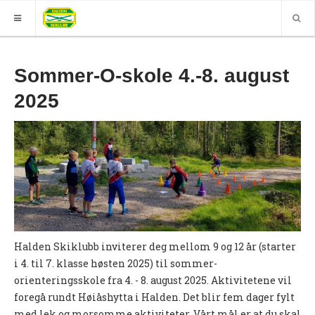
HJEM
Sommer-O-skole 4.-8. august
GRUPPER
2025
ELITE
Nyheter (World of O)
Nyheter
Sesongplan
Løpe for Halden SK?
Halden Skiklubb inviterer deg mellom 9 og 12 år (starter
Løpergruppe
i 4. til 7. klasse høsten 2025) til sommer-
Join Halden?
orienteringsskole fra 4. - 8. august 2025. Aktivitetene vil
foregå rundt Høiåshytta i Halden. Det blir fem dager fylt
Støtteapparat
med lek og morsomme aktiviteter. Vårt mål er at du skal