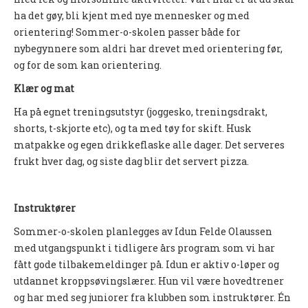
UFO (2.-10. KLASSE)
ha det gøy, bli kjent med nye mennesker og med
orientering! Sommer-o-skolen passer både for
Nyheter
nybegynnere som aldri har drevet med orientering før,
og for de som kan orientering.
Presentasjon UFO
Klær og mat
Ny på o-løp?
Ha på egnet treningsutstyr (joggesko, treningsdrakt,
Nybegynnerkurs
shorts, t-skjorte etc), og ta med tøy for skift. Husk
matpakke og egen drikkeflaske alle dager. Det serveres
BREDDE
frukt hver dag, og siste dag blir det servert pizza.
Ny på o-løp?
Nyheter
Instruktører
Sommer-o-skolen planlegges av Idun Felde Olaussen
SYKKEL
med utgangspunkt i tidligere års program som vi har
fått gode tilbakemeldinger på. Idun er aktiv o-løper og
Grenserittet
utdannet kroppsøvingslærer. Hun vil være hovedtrener
BARNEIDRETT
og har med seg juniorer fra klubben som instruktører. Én