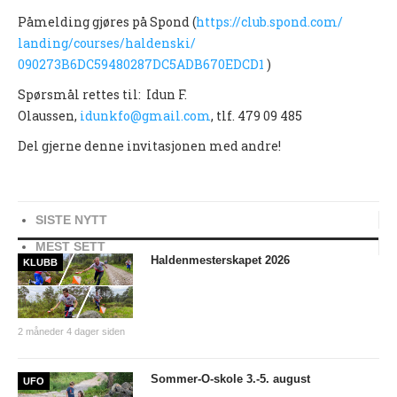
PERSONVERN
Påmelding gjøres på Spond (
https://club.spond.com/
landing/courses/haldenski/
INTERNPÅMELDING EVENTOR
090273B6DC59480287DC5ADB670EDC
D1
)
MEDLEMSFORDELER
Spørsmål rettes til: Idun F.
FORSIKRINGER
Olaussen,
idunkfo@gmail.com
, tlf. 479 09 485
SAMARBEIDSPARTNER?
Del gjerne denne invitasjonen med andre!
RENT IDRETTSLAG
POLITIATTEST
SISTE NYTT
GRASROTANDELEN
MEST SETT
Haldenmesterskapet 2026
KLUBB
KONTAKTADRESSER
HANDLINGSDOKUMENT
2 måneder 4 dager siden
HISTORISK
Sommer-O-skole 3.-5. august
Årsberetninger
UFO