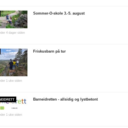
Sommer-O-skole 3.-5. august
der 4 dager siden
Friskusbarn på tur
der 1 uke siden
Barneidretten - allsidig og lystbetont
NEIDRETT
der 1 uke siden