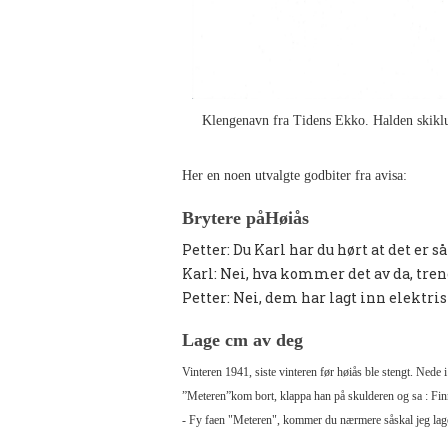
Klengenavn fra Tidens Ekko. Halden skiklu
Her en noen utvalgte godbiter fra avisa:
Brytere på
Høiås
Petter: Du Karl har du hørt at det er s
Karl: Nei, hva kommer det av da, tre
Petter: Nei, dem har lagt inn elektris
Lage cm av deg
Vinteren 1941, siste vinteren før høiås ble stengt. Ned
”Meteren”
kom bort, klappa han på
skulderen og sa : Fi
- Fy faen "Meteren", kommer du nærmere så
skal jeg la