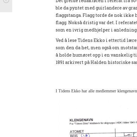
Det greide redaktøren i referat fra 50-
ble da pyntet med guirlandere av gran
flaggstanga. Flagg torde de nok ikke
flagg. Nokså dristig var det. I referat
som en ivrig medhjelper i anledninge
Ved å lese Tidens Ekko i ettertid lær
som den da het, men også om motstan
å holde humøret opp i en vanskelig tid
1891 arkivert på Halden historiske s
I Tidens Ekko har alle medlemmer klengenavn.