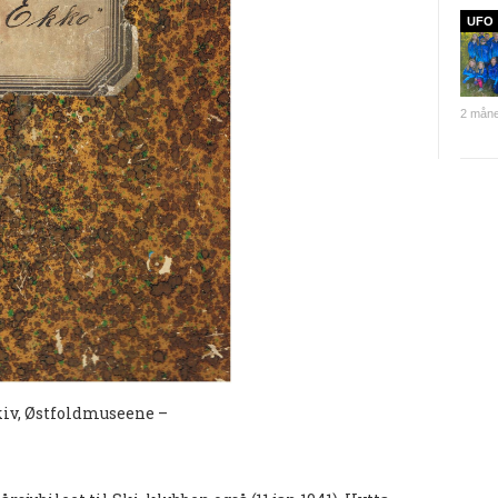
UFO
2 måne
kiv, Østfoldmuseene –