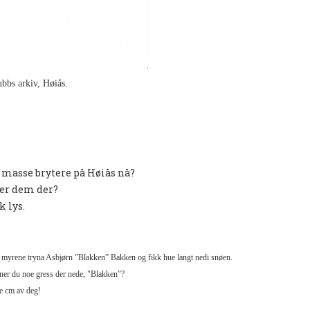
bbs arkiv, Høiås.
å
masse brytere på
Høiås nå?
ner dem der?
k lys.
e i myrene tryna Asbjørn ”Blakken”
Bakken og fikk hue langt nedi snøen.
nner du noe gress der nede, "Blakken"?
ge cm av deg!