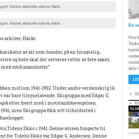
get. Halden skiklubbs arkiver, Høiås.
get. Halden skiklubbs arkiver, Høiås.
En re
Hva t
s arkiver, Høiås.
Tenke
kanskj
 karikatur av alt som hender, på en fornøielig ,
verde
ore og hele skal der serveres retter av fete saker,
sosia
t med små usannheter.”
aktiv 
LE
ubben mellom 1941-1952. Under andre verdenskrig lå
S
t var bare tilsynelatende. Skigruppa med Edgar G.
også etter hvert med i motstandsbevegelsen.
M
KLU
 1941, men Skigruppa fikk sitt tilholdssted i
Musehogget.
is,Tidens Ekko i 1941. Denne avisen fungerte til
2 måne
bent for Tidens Ekko var Edgar G. Andersen. Denne