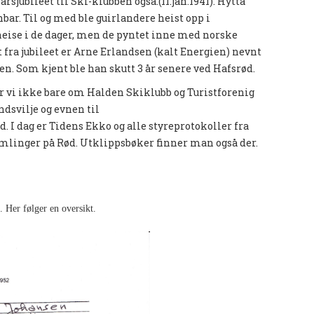
årsjubileet til Ski-klubben også.(11.jan.1941). Hytta
bar. Til og med ble guirlandere heist opp i
 heise i de dager, men de pyntet inne med norske
et fra jubileet er Arne Erlandsen (kalt Energien) nevnt
n. Som kjent ble han skutt 3 år senere ved Hafsrød.
er vi ikke bare om Halden Skiklubb og Turistforenig
dsvilje og evnen til
. I dag er Tidens Ekko og alle styreprotokoller fra
amlinger på Rød. Utklippsbøker finner man også der.
 Her følger en oversikt.