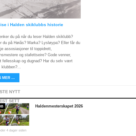
ise i Halden skiklubbs historie
enker du på når du leser Halden skiklubb?
r du på Høiås? Marka? Lysløypa? Eller får du
e assosiasjoner til toppidrett,
nsmestere og stafettseire? Gode venner,
lt fellesskap og dugnad? Har du selv vært
i klubben?...
S MER …
ISTE NYTT
EST SETT
Haldenmesterskapet 2026
BB
der 4 dager siden