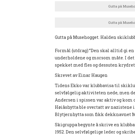
Gutta på Musehog
Gutta på Musehog
Gutta på Musehogget. Halden skiklubb
Formål (utdrag):”Den skal alltid gi en
underholdene og morsom måte. I det st
spekket med fles og dessuten krydre
Skrevet av Einar Haugen
Tidens Ekko var klubbavisa til skikl
selvfølgelig aktiviteten nede, men de
Andersen i spissen var aktiv og kom 
Høiåshytta ble overtatt av nazistene i
Blytjernhytta som fikk dekknavnet 
Skigruppa begynte å skrive en klubbav
1952. Den selvfølgelige leder og skri