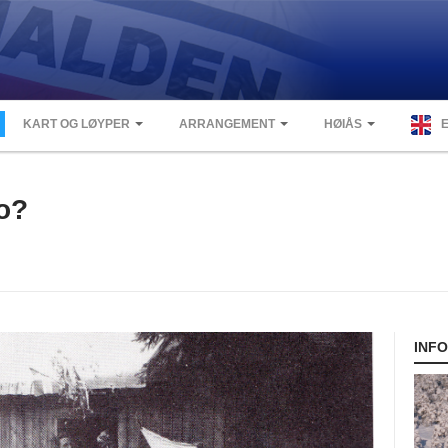
KART OG LØYPER
ARRANGEMENT
HØIÅS
o?
INF