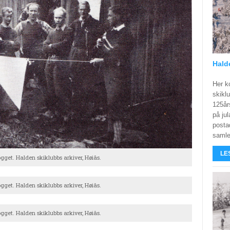
Hald
Her k
skiklu
125år
på jul
posta
samler
LE
get. Halden skiklubbs arkiver, Høiås.
get. Halden skiklubbs arkiver, Høiås.
get. Halden skiklubbs arkiver, Høiås.