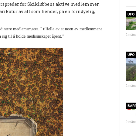
turspreder for Skiklubbens aktive medlemmer,
karikatur av alt som hender, på en fornøyelig,
UFO
rdinære medlemsmøter. I tilfelle av at noen av medlemmene
2 måne
n sig til å holde medisinskapet åpent.”
UFO
2 måne
BAR
2 måne