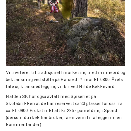
UFO (2.-10. KLASSE)
Nyheter
Presentasjon UFO
Ny på o-løp?
Nybegynnerkurs
BREDDE
Vi inviterer til tradisjonell markering med minneord og
Ny på o-løp?
bekransning ved støtta på Hafsrød 17. mai kl. 0800. Årets
tale og kransnedlegging vil bli ved Hilde Bekkevard
Nyheter
Halden SK har også avtalt med Spiseriet på
SYKKEL
Skofabrikken at de har reservert ca 20 plasser for oss fra
ca. kl. 0900. Frokst inkl alt kr 285 - påmelding i Spond
Grenserittet
(dersom du ikek har bruker, få en venn til å legge inn en
kommentar der)
BARNEIDRETT