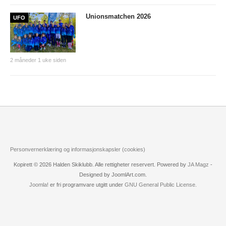
Tiomila "Hall of Fame"
Unionsmatchen 2026
UFO
Statistikk Jukola
25-manna
2 måneder 1 uke siden
VM Historikk
EM Historikk
Junior-VM
NM-historikk
Hovedløps-historikk
Personvernerklæring og informasjonskapsler (cookies)
WMOC2003
Kopirett © 2026 Halden Skiklubb. Alle rettigheter reservert. Powered by
JA Magz
-
Jubileumskalender
Designed by JoomlArt.com.
Joomla!
er fri programvare utgitt under
GNU General Public License.
Grottaprisen
Kynningsrud og Aktivum stipend