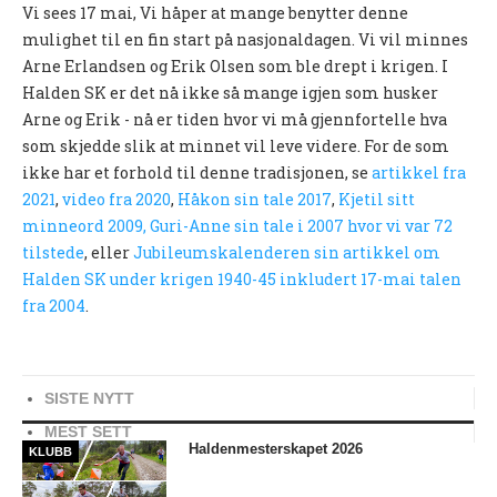
Vi sees 17 mai, Vi håper at mange benytter denne
Nyheter og informasjon
mulighet til en fin start på nasjonaldagen. Vi vil minnes
Arne Erlandsen og Erik Olsen som ble drept i krigen. I
Påmeldingsskjema 2026/2027
Halden SK er det nå ikke så mange igjen som husker
SKI
Arne og Erik - nå er tiden hvor vi må gjennfortelle hva
som skjedde slik at minnet vil leve videre. For de som
Nyheter
ikke har et forhold til denne tradisjonen, se
artikkel fra
2021
,
video fra 2020
,
Håkon sin tale 2017
,
Kjetil sitt
Informasjon
minneord 2009,
Guri-Anne sin tale i 2007 hvor vi var 72
tilstede
, eller
Jubileumskalenderen sin artikkel om
KLATRING
Halden SK under krigen 1940-45 inkludert 17-mai talen
fra 2004
Nyheter
.
Informasjon
KLUBB
SISTE NYTT
BLI MEDLEM!
MEST SETT
Haldenmesterskapet 2026
KLUBB
NYHETER