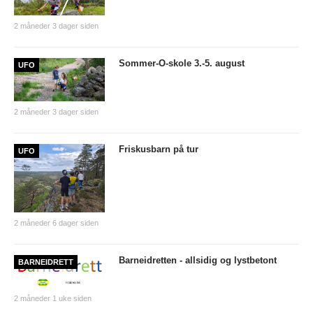
PERSONVERN
2 måneder 3 dager siden
INTERNPÅMELDING EVENTOR
MEDLEMSFORDELER
Sommer-O-skole 3.-5. august
UFO
FORSIKRINGER
SAMARBEIDSPARTNER?
2 måneder 3 dager siden
RENT IDRETTSLAG
Friskusbarn på tur
UFO
POLITIATTEST
GRASROTANDELEN
KONTAKTADRESSER
2 måneder 6 dager siden
HANDLINGSDOKUMENT
Barneidretten - allsidig og lystbetont
BARNEIDRETT
HISTORISK
2 måneder 1 uke siden
Årsberetninger