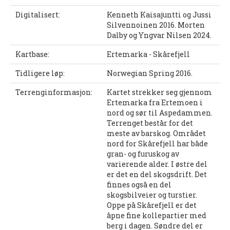
UFO (2.-10. KLASSE)
Digitalisert:
Kenneth Kaisajuntti og Jussi
Silvennoinen 2016. Morten
Nyheter
Dalby og Yngvar Nilsen 2024.
Presentasjon UFO
Kartbase:
Ertemarka - Skårefjell
Ny på o-løp?
Tidligere løp:
Norwegian Spring 2016.
Nybegynnerkurs
Terrenginformasjon:
Kartet strekker seg gjennom
Ertemarka fra Ertemoen i
BREDDE
nord og sør til Aspedammen.
Terrenget består for det
meste av barskog. Området
Ny på o-løp?
nord for Skårefjell har både
Nyheter
gran- og furuskog av
varierende alder. I østre del
er det en del skogsdrift. Det
SYKKEL
finnes også en del
skogsbilveier og turstier.
Grenserittet
Oppe på Skårefjell er det
åpne fine kollepartier med
BARNEIDRETT
berg i dagen. Søndre del er