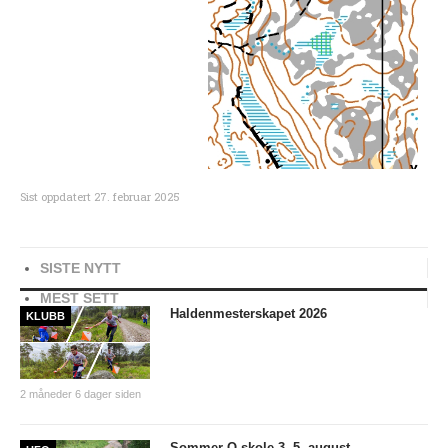
PERSONVERN
INTERNPÅMELDING EVENTOR
MEDLEMSFORDELER
FORSIKRINGER
SAMARBEIDSPARTNER?
Sist oppdatert
27. februar 2025
RENT IDRETTSLAG
POLITIATTEST
SISTE NYTT
GRASROTANDELEN
MEST SETT
KONTAKTADRESSER
Haldenmesterskapet 2026
KLUBB
HANDLINGSDOKUMENT
HISTORISK
2 måneder 6 dager siden
Årsberetninger
Sommer-O-skole 3.-5. august