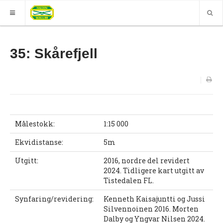
HJEM
35: Skårefjell
GRUPPER
ELITE
Nyheter (World of O)
Nyheter
Målestokk:
1:15 000
Sesongplan
Ekvidistanse:
5m
Løpe for Halden SK?
Utgitt:
2016, nordre del revidert
2024. Tidligere kart utgitt av
Løpergruppe
Tistedalen FL.
Join Halden?
Synfaring/revidering:
Kenneth Kaisajuntti og Jussi
Silvennoinen 2016. Morten
Støtteapparat
Dalby og Yngvar Nilsen 2024.