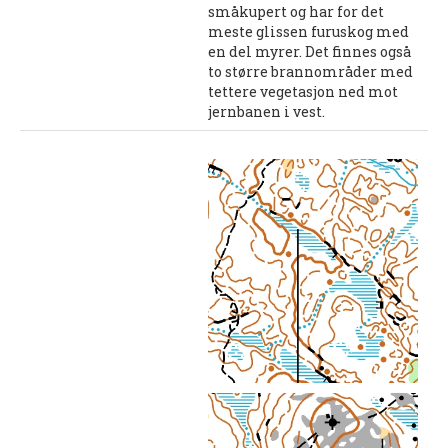
småkupert og har for det
Nyheter og informasjon
meste glissen furuskog med
en del myrer. Det finnes også
Påmeldingsskjema 2026/2027
to større brannområder med
tettere vegetasjon ned mot
SKI
jernbanen i vest.
Nyheter
Informasjon
KLATRING
Nyheter
Informasjon
KLUBB
BLI MEDLEM!
NYHETER