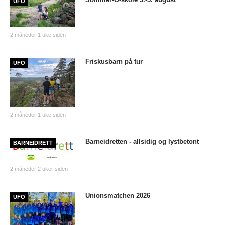
UFO
Tiomila "Hall of Fame"
Statistikk Jukola
2 måneder 1 uke siden
25-manna
Friskusbarn på tur
VM Historikk
UFO
EM Historikk
Junior-VM
2 måneder 1 uke siden
NM-historikk
Hovedløps-historikk
Barneidretten - allsidig og lystbetont
BARNEIDRETT
WMOC2003
2 måneder 2 uker siden
Jubileumskalender
Grottaprisen
Unionsmatchen 2026
UFO
Kynningsrud og Aktivum stipend