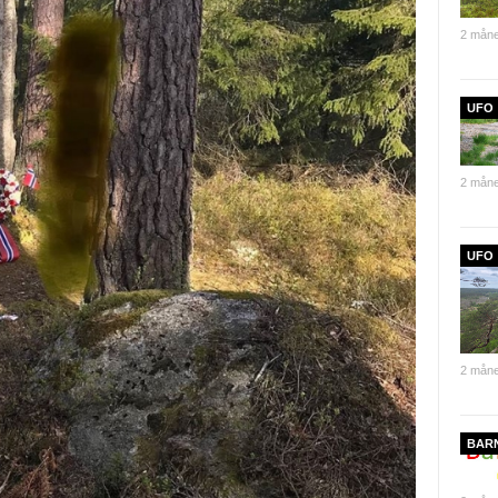
2 måne
UFO
2 måne
UFO
2 måne
BAR