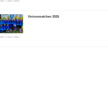
der 2 uker siden
Unionsmatchen 2026
der 2 uker siden