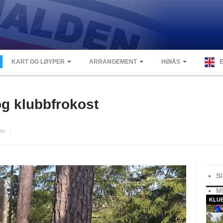
KART OG LØYPER
ARRANGEMENT
HØIÅS
og klubbfrokost
en
S
M
KLU