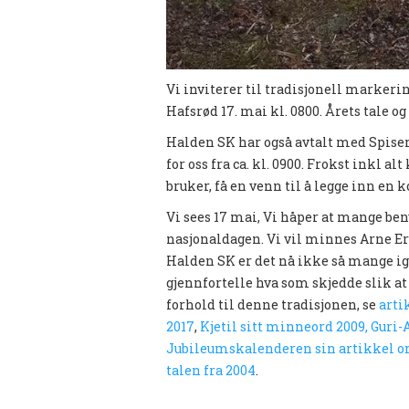
Vi inviterer til tradisjonell marker
Hafsrød 17. mai kl. 0800. Årets tale 
Halden SK har også avtalt med Spiseri
for oss fra ca. kl. 0900. Frokst inkl 
bruker, få en venn til å legge inn e
Vi sees 17 mai, Vi håper at mange ben
nasjonaldagen. Vi vil minnes Arne Erl
Halden SK er det nå ikke så mange ig
gjennfortelle hva som skjedde slik at
forhold til denne tradisjonen, se
arti
2017
,
Kjetil sitt minneord 2009,
Guri-A
Jubileumskalenderen sin artikkel o
talen fra 2004
.