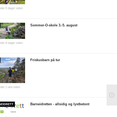
der 5 dager siden
Sommer-O-skole 3.-5. august
der 6 dager siden
Friskusbarn på tur
der 1 uke siden
Barneidretten - allsidig og lystbetont
NEIDRETT