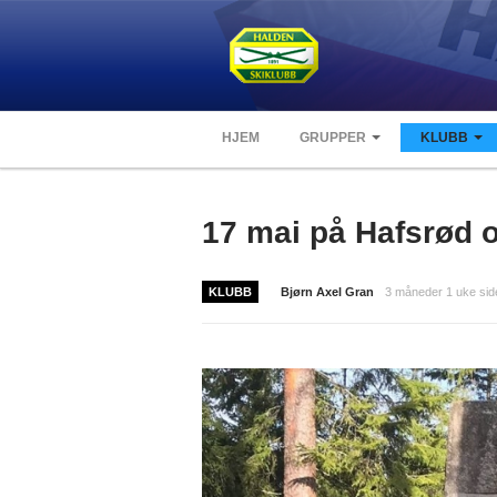
HJEM
GRUPPER
KLUBB
17 mai på Hafsrød 
KLUBB
Bjørn Axel Gran
3 måneder 1 uke sid